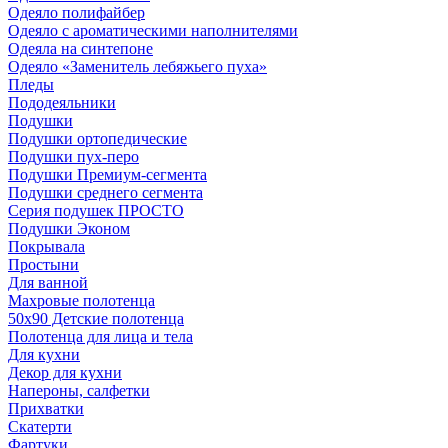
Одеяло полифайбер
Одеяло с ароматическими наполнителями
Одеяла на синтепоне
Одеяло «Заменитель лебяжьего пуха»
Пледы
Пододеяльники
Подушки
Подушки ортопедические
Подушки пух-перо
Подушки Премиум-сегмента
Подушки среднего сегмента
Серия подушек ПРОСТО
Подушки Эконом
Покрывала
Простыни
Для ванной
Махровые полотенца
50х90 Детские полотенца
Полотенца для лица и тела
Для кухни
Декор для кухни
Напероны, салфетки
Прихватки
Скатерти
Фартуки