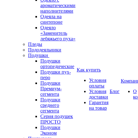
ароматическими
наполнителями
Одеяла на
синтепоне
Одеяло
«Заменитель
лебяжьего пуха»
Пледы
Пододеяльники
Подушки
Подушки
ортопедические
Как купить
Подушки пух-
перо
Условия
Компан
Подушки
оплаты
Премиум-
Условия
Блог
О
сегмента
доставки
к
Подушки
Гарантия
среднего
на товар
сегмента
Серия подушек
ПРОСТО
Подушки
Эконом