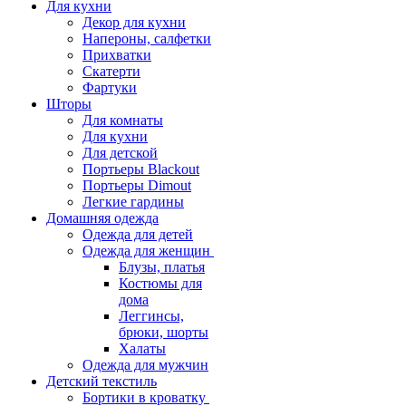
Для кухни
Декор для кухни
Напероны, салфетки
Прихватки
Скатерти
Фартуки
Шторы
Для комнаты
Для кухни
Для детской
Портьеры Blackout
Портьеры Dimout
Легкие гардины
Домашняя одежда
Одежда для детей
Одежда для женщин
Блузы, платья
Костюмы для
дома
Леггинсы,
брюки, шорты
Халаты
Одежда для мужчин
Детский текстиль
Бортики в кроватку