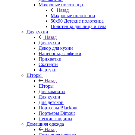
Махровые полотенца
Назад
Махровые полотенца
50х90 Детские полотенца
Полотенца для лица и тела
Для кухни
Назад
Для кухни
Декор для кухни
Напероны, салфетки
Прихватки
Скатерти
Фартуки
Шторы
Назад
Шторы
Для комнаты
Для кухни
Для детской
Портьеры Blackout
Портьеры Dimout
Легкие гардины
Домашняя одежда
Назад
Домашняя одежда