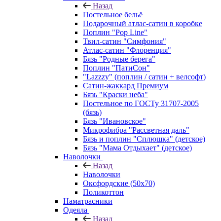
Назад
Постельное бельё
Подарочный атлас-сатин в коробке
Поплин "Pop Line"
Твил-сатин "Симфония"
Атлас-сатин "Флоренция"
Бязь "Родные берега"
Поплин "ПатиСон"
"Lazzzy" (поплин / сатин + велсофт)
Сатин-жаккард Премиум
Бязь "Краски неба"
Постельное по ГОСТу 31707-2005
(бязь)
Бязь "Ивановское"
Микрофибра "Рассветная даль"
Бязь и поплин "Сплюшка" (детское)
Бязь "Мама Отдыхает" (детское)
Наволочки
Назад
Наволочки
Оксфордские (50х70)
Поликоттон
Наматрасники
Одеяла
Назад