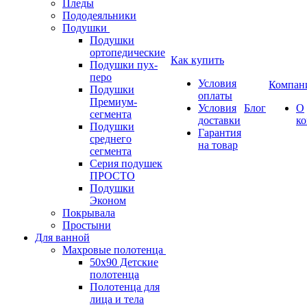
Пледы
Пододеяльники
Подушки
Подушки
ортопедические
Как купить
Подушки пух-
перо
Условия
Компан
Подушки
оплаты
Премиум-
Условия
Блог
О
сегмента
доставки
к
Подушки
Гарантия
среднего
на товар
сегмента
Серия подушек
ПРОСТО
Подушки
Эконом
Покрывала
Простыни
Для ванной
Махровые полотенца
50х90 Детские
полотенца
Полотенца для
лица и тела