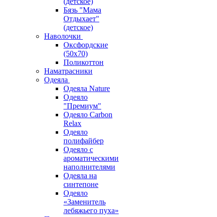
(детское)
Бязь "Мама
Отдыхает"
(детское)
Наволочки
Оксфордские
(50х70)
Поликоттон
Наматрасники
Одеяла
Одеяла Nature
Одеяло
"Премиум"
Одеяло Carbon
Relax
Одеяло
полифайбер
Одеяло с
ароматическими
наполнителями
Одеяла на
синтепоне
Одеяло
«Заменитель
лебяжьего пуха»