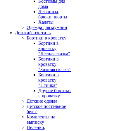
Костюмы для
дома
Леггинсы,
брюки, шорты
Халаты
Одежда для мужчин
Детский текстиль
Бортики в кроватку
Бортики в
кроватку
"Лесная сказка"
Бортики в
кроватку
"Зимняя сказка"
Бортики в
кроватку
"Птичка"
Другие бортики
в кроватку
Детские одеяла
Детское постельное
бельё
Комплекты на
выписку
Пеленки,