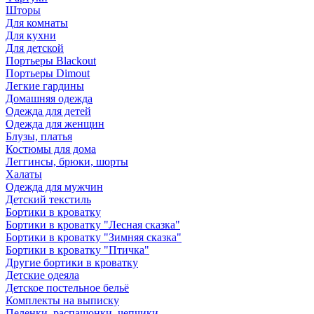
Шторы
Для комнаты
Для кухни
Для детской
Портьеры Blackout
Портьеры Dimout
Легкие гардины
Домашняя одежда
Одежда для детей
Одежда для женщин
Блузы, платья
Костюмы для дома
Леггинсы, брюки, шорты
Халаты
Одежда для мужчин
Детский текстиль
Бортики в кроватку
Бортики в кроватку "Лесная сказка"
Бортики в кроватку "Зимняя сказка"
Бортики в кроватку "Птичка"
Другие бортики в кроватку
Детские одеяла
Детское постельное бельё
Комплекты на выписку
Пеленки, распашонки, чепчики