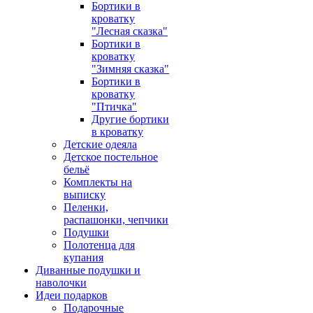
Бортики в
кроватку
"Лесная сказка"
Бортики в
кроватку
"Зимняя сказка"
Бортики в
кроватку
"Птичка"
Другие бортики
в кроватку
Детские одеяла
Детское постельное
бельё
Комплекты на
выписку
Пеленки,
распашонки, чепчики
Подушки
Полотенца для
купания
Диванные подушки и
наволочки
Идеи подарков
Подарочные