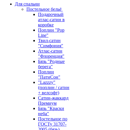
Для спальни
Постельное бельё
Подарочный
атлас-сатин в
коробке
Поплин "Pop
Line"
Твил-сатин
"Симфония"
Атлас-сатин
"Флоренция"
Бязь "Родные
берега"
Поплин
"ПатиСон"
"Lazzzy"
(поплин / сатин
+ велсофт)
Сатин-жаккард
Премиум
Бязь "Краски
неба"
Постельное по
ГОСТу 31707-
2005 (бязь)