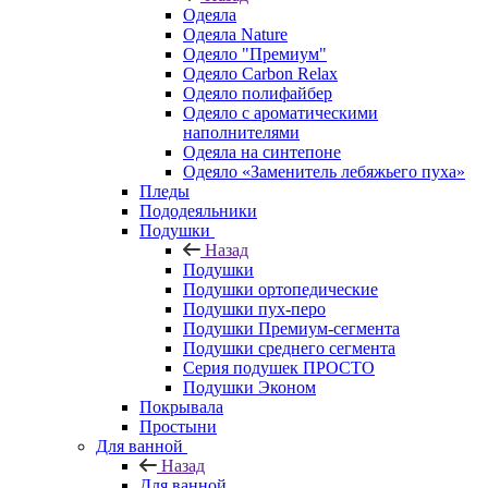
Одеяла
Одеяла Nature
Одеяло "Премиум"
Одеяло Carbon Relax
Одеяло полифайбер
Одеяло с ароматическими
наполнителями
Одеяла на синтепоне
Одеяло «Заменитель лебяжьего пуха»
Пледы
Пододеяльники
Подушки
Назад
Подушки
Подушки ортопедические
Подушки пух-перо
Подушки Премиум-сегмента
Подушки среднего сегмента
Серия подушек ПРОСТО
Подушки Эконом
Покрывала
Простыни
Для ванной
Назад
Для ванной