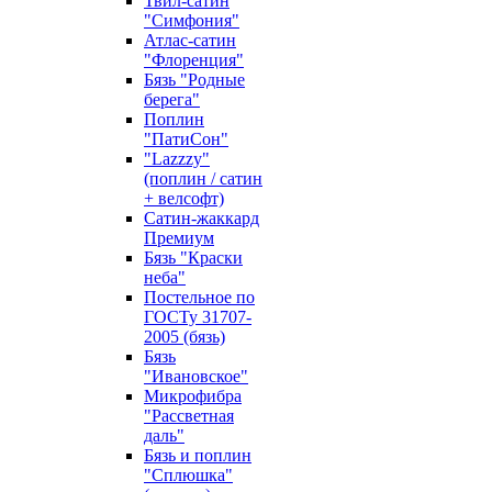
Твил-сатин
"Симфония"
Атлас-сатин
"Флоренция"
Бязь "Родные
берега"
Поплин
"ПатиСон"
"Lazzzy"
(поплин / сатин
+ велсофт)
Сатин-жаккард
Премиум
Бязь "Краски
неба"
Постельное по
ГОСТу 31707-
2005 (бязь)
Бязь
"Ивановское"
Микрофибра
"Рассветная
даль"
Бязь и поплин
"Сплюшка"