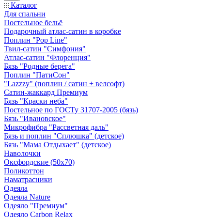
Каталог
Для спальни
Постельное бельё
Подарочный атлас-сатин в коробке
Поплин "Pop Line"
Твил-сатин "Симфония"
Атлас-сатин "Флоренция"
Бязь "Родные берега"
Поплин "ПатиСон"
"Lazzzy" (поплин / сатин + велсофт)
Сатин-жаккард Премиум
Бязь "Краски неба"
Постельное по ГОСТу 31707-2005 (бязь)
Бязь "Ивановское"
Микрофибра "Рассветная даль"
Бязь и поплин "Сплюшка" (детское)
Бязь "Мама Отдыхает" (детское)
Наволочки
Оксфордские (50х70)
Поликоттон
Наматрасники
Одеяла
Одеяла Nature
Одеяло "Премиум"
Одеяло Carbon Relax