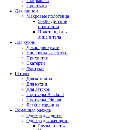
Покрывала
Простыни
Для ванной
Махровые полотенца
50х90 Детские
полотенца
Полотенца для
лица и тела
Для кухни
Декор для кухни
Напероны, салфетки
Прихватки
Скатерти
Фартуки
Шторы
Для комнаты
Для кухни
Для детской
Портьеры Blackout
Портьеры Dimout
Легкие гардины
Домашняя одежда
Одежда для детей
Одежда для женщин
Блузы, платья