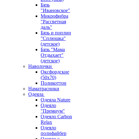
Бязь
"Ивановское"
Микрофибра
"Рассветная
даль"
Бязь и поплин
"Сплюшка"
(детское)
Бязь "Мама
Отдыхает"
(детское)
Наволочки
Оксфордские
(50х70)
Поликоттон
Наматрасники
Одеяла
Одеяла Nature
Одеяло
"Премиум"
Одеяло Carbon
Relax
Одеяло
полифайбер
Одеяло с