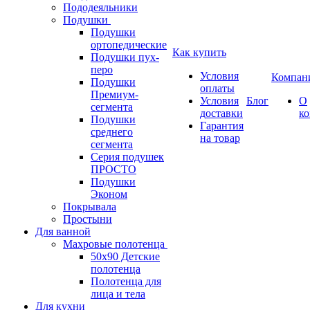
Пододеяльники
Подушки
Подушки
ортопедические
Как купить
Подушки пух-
перо
Условия
Компан
Подушки
оплаты
Премиум-
Условия
Блог
О
сегмента
доставки
к
Подушки
Гарантия
среднего
на товар
сегмента
Серия подушек
ПРОСТО
Подушки
Эконом
Покрывала
Простыни
Для ванной
Махровые полотенца
50х90 Детские
полотенца
Полотенца для
лица и тела
Для кухни