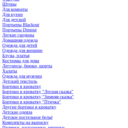
Шторы
Для комнаты
Для кухни
Для детской
Портьеры Blackout
Портьеры Dimout
Легкие гардины
Домашняя одежда
Одежда для детей
Одежда для женщин
Блузы, платья
Костюмы для дома
Леггинсы, брюки, шорты
Халаты
Одежда для мужчин
Детский текстиль
Бортики в кроватку
Бортики в кроватку "Лесная сказка"
Бортики в кроватку "Зимняя сказка"
Бортики в кроватку "Птичка"
Другие бортики в кроватку
Детские одеяла
Детское постельное бельё
Комплекты на выписку
Пеленки, распашонки, чепчики