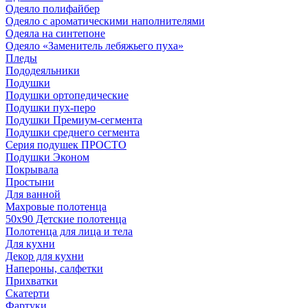
Одеяло полифайбер
Одеяло с ароматическими наполнителями
Одеяла на синтепоне
Одеяло «Заменитель лебяжьего пуха»
Пледы
Пододеяльники
Подушки
Подушки ортопедические
Подушки пух-перо
Подушки Премиум-сегмента
Подушки среднего сегмента
Серия подушек ПРОСТО
Подушки Эконом
Покрывала
Простыни
Для ванной
Махровые полотенца
50х90 Детские полотенца
Полотенца для лица и тела
Для кухни
Декор для кухни
Напероны, салфетки
Прихватки
Скатерти
Фартуки