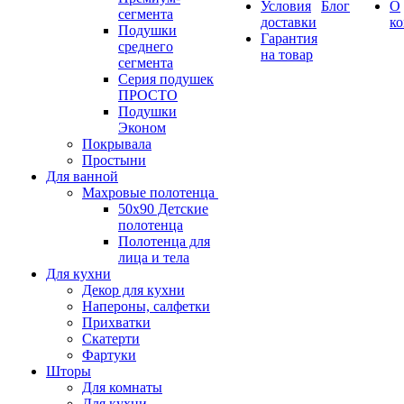
Условия
Блог
О
сегмента
доставки
к
Подушки
Гарантия
среднего
на товар
сегмента
Серия подушек
ПРОСТО
Подушки
Эконом
Покрывала
Простыни
Для ванной
Махровые полотенца
50х90 Детские
полотенца
Полотенца для
лица и тела
Для кухни
Декор для кухни
Напероны, салфетки
Прихватки
Скатерти
Фартуки
Шторы
Для комнаты
Для кухни