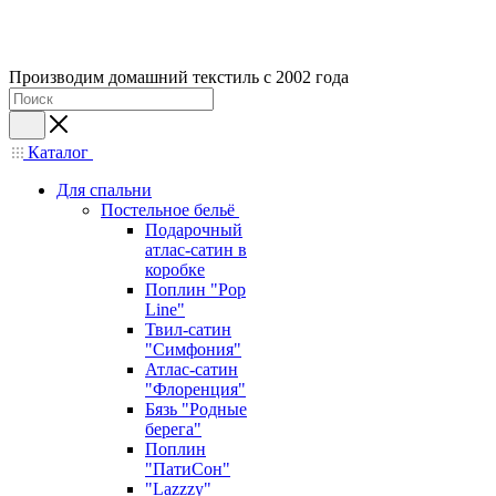
Производим домашний текстиль с 2002 года
Каталог
Для спальни
Постельное бельё
Подарочный
атлас-сатин в
коробке
Поплин "Pop
Line"
Твил-сатин
"Симфония"
Атлас-сатин
"Флоренция"
Бязь "Родные
берега"
Поплин
"ПатиСон"
"Lazzzy"