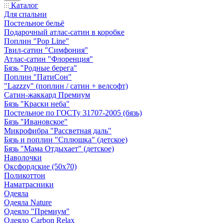
Каталог
Для спальни
Постельное бельё
Подарочный атлас-сатин в коробке
Поплин "Pop Line"
Твил-сатин "Симфония"
Атлас-сатин "Флоренция"
Бязь "Родные берега"
Поплин "ПатиСон"
"Lazzzy" (поплин / сатин + велсофт)
Сатин-жаккард Премиум
Бязь "Краски неба"
Постельное по ГОСТу 31707-2005 (бязь)
Бязь "Ивановское"
Микрофибра "Рассветная даль"
Бязь и поплин "Сплюшка" (детское)
Бязь "Мама Отдыхает" (детское)
Наволочки
Оксфордские (50х70)
Поликоттон
Наматрасники
Одеяла
Одеяла Nature
Одеяло "Премиум"
Одеяло Carbon Relax