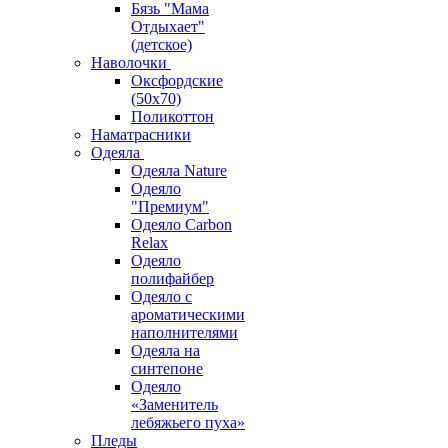
Бязь "Мама
Отдыхает"
(детское)
Наволочки
Оксфордские
(50х70)
Поликоттон
Наматрасники
Одеяла
Одеяла Nature
Одеяло
"Премиум"
Одеяло Carbon
Relax
Одеяло
полифайбер
Одеяло с
ароматическими
наполнителями
Одеяла на
синтепоне
Одеяло
«Заменитель
лебяжьего пуха»
Пледы