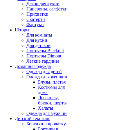
Декор для кухни
Напероны, салфетки
Прихватки
Скатерти
Фартуки
Шторы
Для комнаты
Для кухни
Для детской
Портьеры Blackout
Портьеры Dimout
Легкие гардины
Домашняя одежда
Одежда для детей
Одежда для женщин
Блузы, платья
Костюмы для
дома
Леггинсы,
брюки, шорты
Халаты
Одежда для мужчин
Детский текстиль
Бортики в кроватку
Бортики в