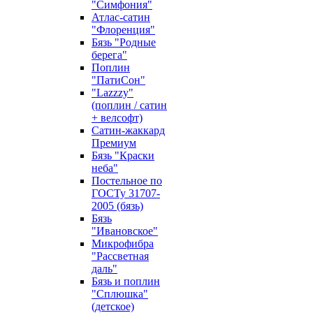
"Симфония"
Атлас-сатин
"Флоренция"
Бязь "Родные
берега"
Поплин
"ПатиСон"
"Lazzzy"
(поплин / сатин
+ велсофт)
Сатин-жаккард
Премиум
Бязь "Краски
неба"
Постельное по
ГОСТу 31707-
2005 (бязь)
Бязь
"Ивановское"
Микрофибра
"Рассветная
даль"
Бязь и поплин
"Сплюшка"
(детское)