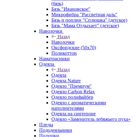
(бязь)
Бязь "Ивановское"
Микрофибра "Рассветная даль"
Бязь и поплин "Сплюшка" (детское)
Бязь "Мама Отдыхает" (детское)
Наволочки
Назад
Наволочки
Оксфордские (50х70)
Поликоттон
Наматрасники
Одеяла
Назад
Одеяла
Одеяла Nature
Одеяло "Премиум"
Одеяло Carbon Relax
Одеяло полифайбер
Одеяло с ароматическими
наполнителями
Одеяла на синтепоне
Одеяло «Заменитель лебяжьего пуха»
Пледы
Пододеяльники
Подушки