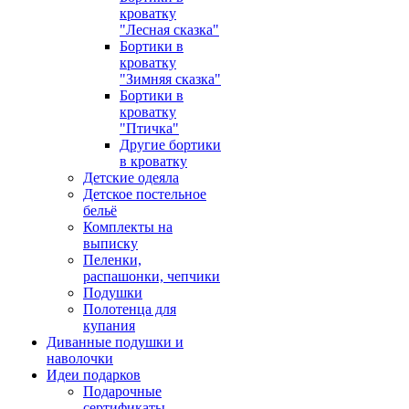
кроватку
"Лесная сказка"
Бортики в
кроватку
"Зимняя сказка"
Бортики в
кроватку
"Птичка"
Другие бортики
в кроватку
Детские одеяла
Детское постельное
бельё
Комплекты на
выписку
Пеленки,
распашонки, чепчики
Подушки
Полотенца для
купания
Диванные подушки и
наволочки
Идеи подарков
Подарочные
сертификаты