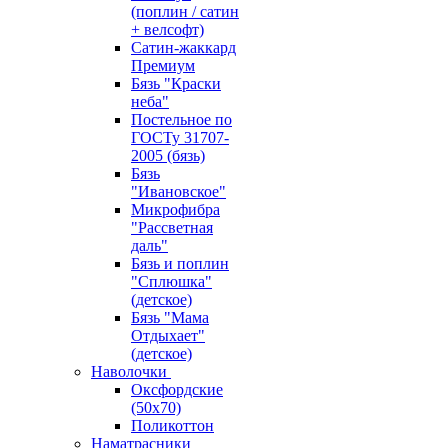
(поплин / сатин
+ велсофт)
Сатин-жаккард
Премиум
Бязь "Краски
неба"
Постельное по
ГОСТу 31707-
2005 (бязь)
Бязь
"Ивановское"
Микрофибра
"Рассветная
даль"
Бязь и поплин
"Сплюшка"
(детское)
Бязь "Мама
Отдыхает"
(детское)
Наволочки
Оксфордские
(50х70)
Поликоттон
Наматрасники