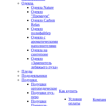
Одеяла
Одеяла Nature
Одеяло
"Премиум"
Одеяло Carbon
Relax
Одеяло
полифайбер
Одеяло с
ароматическими
наполнителями
Одеяла на
синтепоне
Одеяло
«Заменитель
лебяжьего пуха»
Пледы
Пододеяльники
Подушки
Подушки
ортопедические
Как купить
Подушки пух-
перо
Условия
Компан
Подушки
оплаты
Премиум-