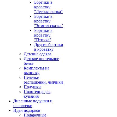
Бортики в
кроватку
"Лесная сказка"
Бортики в
кроватку
"Зимняя сказка"
Бортики в
кроватку
"Птичка"
Другие бортики
в кроватку
Детские одеяла
Детское постельное
бельё
Комплекты на
выписку
Пеленки,
распашонки, чепчики
Подушки
Полотенца для
купания
Диванные подушки и
наволочки
Идеи подарков
Подарочные