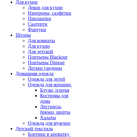
Для кухни
Декор для кухни
Напероны, салфетки
Прихватки
Скатерти
Фартуки
Шторы
Для комнаты
Для кухни
Для детской
Портьеры Blackout
Портьеры Dimout
Легкие гардины
Домашняя одежда
Одежда для детей
Одежда для женщин
Блузы, платья
Костюмы для
дома
Леггинсы,
брюки, шорты
Халаты
Одежда для мужчин
Детский текстиль
Бортики в кроватку