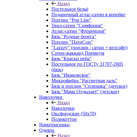
Назад
Постельное бельё
Подарочный атлас-сатин в коробке
Поплин "Pop Line"
Твил-сатин "Симфония"
Атлас-сатин "Флоренция"
Бязь "Родные берега"
Поплин "ПатиСон"
"Lazzzy" (поплин / сатин + велсофт)
Сатин-жаккард Премиум
Бязь "Краски неба"
Постельное по ГОСТу 31707-2005
(бязь)
Бязь "Ивановское"
Микрофибра "Рассветная даль"
Бязь и поплин "Сплюшка" (детское)
Бязь "Мама Отдыхает" (детское)
Наволочки
Назад
Наволочки
Оксфордские (50х70)
Поликоттон
Наматрасники
Одеяла
Назад