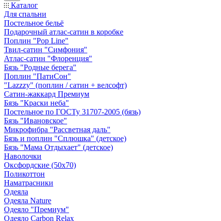
Каталог
Для спальни
Постельное бельё
Подарочный атлас-сатин в коробке
Поплин "Pop Line"
Твил-сатин "Симфония"
Атлас-сатин "Флоренция"
Бязь "Родные берега"
Поплин "ПатиСон"
"Lazzzy" (поплин / сатин + велсофт)
Сатин-жаккард Премиум
Бязь "Краски неба"
Постельное по ГОСТу 31707-2005 (бязь)
Бязь "Ивановское"
Микрофибра "Рассветная даль"
Бязь и поплин "Сплюшка" (детское)
Бязь "Мама Отдыхает" (детское)
Наволочки
Оксфордские (50х70)
Поликоттон
Наматрасники
Одеяла
Одеяла Nature
Одеяло "Премиум"
Одеяло Carbon Relax