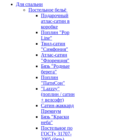
Для спальни
Постельное бельё
Подарочный
атлас-сатин в
коробке
Поплин "Pop
Line"
Твил-сатин
"Симфония"
Атлас-сатин
"Флоренция"
Бязь "Родные
берега"
Поплин
"ПатиСон"
"Lazzzy"
(поплин / сатин
+ велсофт)
Сатин-жаккард
Премиум
Бязь "Краски
неба"
Постельное по
ГОСТу 31707-
2005 (бязь)