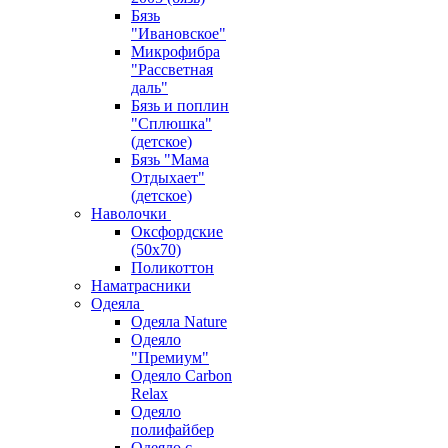
Бязь
"Ивановское"
Микрофибра
"Рассветная
даль"
Бязь и поплин
"Сплюшка"
(детское)
Бязь "Мама
Отдыхает"
(детское)
Наволочки
Оксфордские
(50х70)
Поликоттон
Наматрасники
Одеяла
Одеяла Nature
Одеяло
"Премиум"
Одеяло Carbon
Relax
Одеяло
полифайбер
Одеяло с