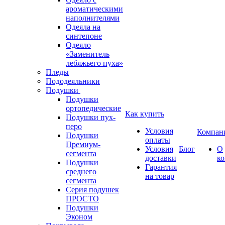
ароматическими
наполнителями
Одеяла на
синтепоне
Одеяло
«Заменитель
лебяжьего пуха»
Пледы
Пододеяльники
Подушки
Подушки
ортопедические
Как купить
Подушки пух-
перо
Условия
Компан
Подушки
оплаты
Премиум-
Условия
Блог
О
сегмента
доставки
к
Подушки
Гарантия
среднего
на товар
сегмента
Серия подушек
ПРОСТО
Подушки
Эконом