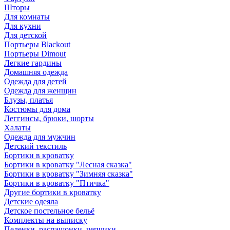
Шторы
Для комнаты
Для кухни
Для детской
Портьеры Blackout
Портьеры Dimout
Легкие гардины
Домашняя одежда
Одежда для детей
Одежда для женщин
Блузы, платья
Костюмы для дома
Леггинсы, брюки, шорты
Халаты
Одежда для мужчин
Детский текстиль
Бортики в кроватку
Бортики в кроватку "Лесная сказка"
Бортики в кроватку "Зимняя сказка"
Бортики в кроватку "Птичка"
Другие бортики в кроватку
Детские одеяла
Детское постельное бельё
Комплекты на выписку
Пеленки, распашонки, чепчики