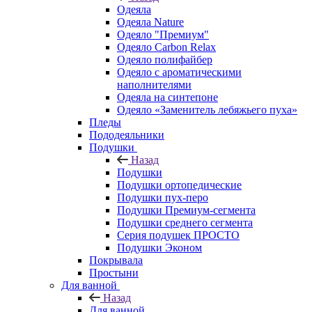
Одеяла
Одеяла Nature
Одеяло "Премиум"
Одеяло Carbon Relax
Одеяло полифайбер
Одеяло с ароматическими
наполнителями
Одеяла на синтепоне
Одеяло «Заменитель лебяжьего пуха»
Пледы
Пододеяльники
Подушки
Назад
Подушки
Подушки ортопедические
Подушки пух-перо
Подушки Премиум-сегмента
Подушки среднего сегмента
Серия подушек ПРОСТО
Подушки Эконом
Покрывала
Простыни
Для ванной
Назад
Для ванной