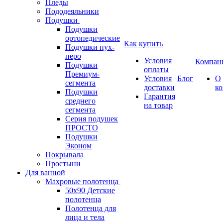
Пледы
Пододеяльники
Подушки
Подушки
ортопедические
Как купить
Подушки пух-
перо
Условия
Компан
Подушки
оплаты
Премиум-
Условия
Блог
О
сегмента
доставки
к
Подушки
Гарантия
среднего
на товар
сегмента
Серия подушек
ПРОСТО
Подушки
Эконом
Покрывала
Простыни
Для ванной
Махровые полотенца
50х90 Детские
полотенца
Полотенца для
лица и тела