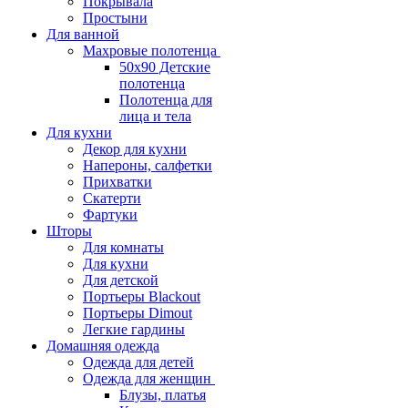
Покрывала
Простыни
Для ванной
Махровые полотенца
50х90 Детские
полотенца
Полотенца для
лица и тела
Для кухни
Декор для кухни
Напероны, салфетки
Прихватки
Скатерти
Фартуки
Шторы
Для комнаты
Для кухни
Для детской
Портьеры Blackout
Портьеры Dimout
Легкие гардины
Домашняя одежда
Одежда для детей
Одежда для женщин
Блузы, платья