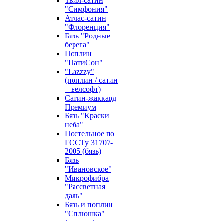
Твил-сатин
"Симфония"
Атлас-сатин
"Флоренция"
Бязь "Родные
берега"
Поплин
"ПатиСон"
"Lazzzy"
(поплин / сатин
+ велсофт)
Сатин-жаккард
Премиум
Бязь "Краски
неба"
Постельное по
ГОСТу 31707-
2005 (бязь)
Бязь
"Ивановское"
Микрофибра
"Рассветная
даль"
Бязь и поплин
"Сплюшка"