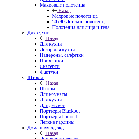
Махровые полотенца
Назад
Махровые полотенца
50х90 Детские полотенца
Полотенца для лица и тела
Для кухни
Назад
Для кухни
Декор для кухни
Напероны, салфетки
Прихватки
Скатерти
Фартуки
Шторы
Назад
Шторы
Для комнаты
Для кухни
Для детской
Портьеры Blackout
Портьеры Dimout
Легкие гардины
Домашняя одежда
Назад
Домашняя одежда