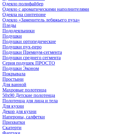
Одеяло полифайбер
Одеяло с ароматическими наполнителями
Одеяла на синтепоне
Одеяло «Заменитель лебяжьего пуха»
Пледы
Пододеяльники
Подушки
Подушки ортопедические
Подушки пух-перо
Подушки Премиум-сегмента
Подушки среднего сегмента
Серия подушек ПРОСТО
Подушки Эконом
Покрывала
Простыни
Для ванной
Махровые полотенца
50х90 Детские полотенца
Полотенца для лица и тела
Для кухни
Декор для кухни
Напероны, салфетки
Прихватки
Скатерти
Фартуки