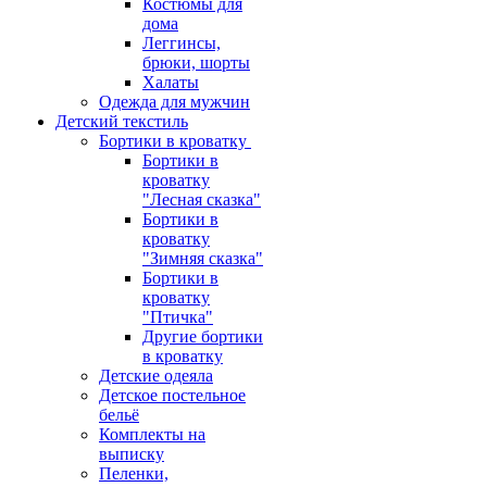
Костюмы для
дома
Леггинсы,
брюки, шорты
Халаты
Одежда для мужчин
Детский текстиль
Бортики в кроватку
Бортики в
кроватку
"Лесная сказка"
Бортики в
кроватку
"Зимняя сказка"
Бортики в
кроватку
"Птичка"
Другие бортики
в кроватку
Детские одеяла
Детское постельное
бельё
Комплекты на
выписку
Пеленки,