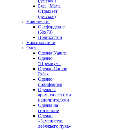
(детское)
Бязь "Мама
Отдыхает"
(детское)
Наволочки
Оксфордские
(50х70)
Поликоттон
Наматрасники
Одеяла
Одеяла Nature
Одеяло
"Премиум"
Одеяло Carbon
Relax
Одеяло
полифайбер
Одеяло с
ароматическими
наполнителями
Одеяла на
синтепоне
Одеяло
«Заменитель
лебяжьего пуха»