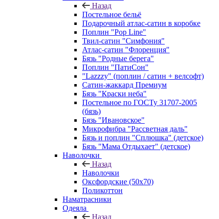
Назад
Постельное бельё
Подарочный атлас-сатин в коробке
Поплин "Pop Line"
Твил-сатин "Симфония"
Атлас-сатин "Флоренция"
Бязь "Родные берега"
Поплин "ПатиСон"
"Lazzzy" (поплин / сатин + велсофт)
Сатин-жаккард Премиум
Бязь "Краски неба"
Постельное по ГОСТу 31707-2005
(бязь)
Бязь "Ивановское"
Микрофибра "Рассветная даль"
Бязь и поплин "Сплюшка" (детское)
Бязь "Мама Отдыхает" (детское)
Наволочки
Назад
Наволочки
Оксфордские (50х70)
Поликоттон
Наматрасники
Одеяла
Назад