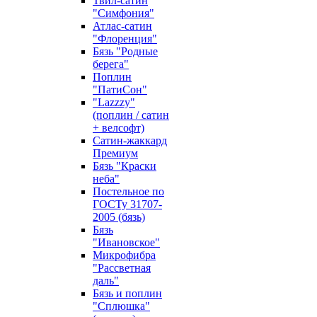
Твил-сатин
"Симфония"
Атлас-сатин
"Флоренция"
Бязь "Родные
берега"
Поплин
"ПатиСон"
"Lazzzy"
(поплин / сатин
+ велсофт)
Сатин-жаккард
Премиум
Бязь "Краски
неба"
Постельное по
ГОСТу 31707-
2005 (бязь)
Бязь
"Ивановское"
Микрофибра
"Рассветная
даль"
Бязь и поплин
"Сплюшка"