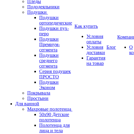
Пледы
Пододеяльники
Подушки
Подушки
ортопедические
Как купить
Подушки пух-
перо
Условия
Компан
Подушки
оплаты
Премиум-
Условия
Блог
О
сегмента
доставки
к
Подушки
Гарантия
среднего
на товар
сегмента
Серия подушек
ПРОСТО
Подушки
Эконом
Покрывала
Простыни
Для ванной
Махровые полотенца
50х90 Детские
полотенца
Полотенца для
лица и тела