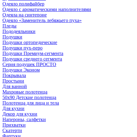
Одеяло полифайбер
Одеяло с ароматическими наполнителями
Одеяла на синтепоне
Одеяло «Заменитель лебяжьего пуха»
Пледы
Пододеяльники
Подушки
Подушки ортопедические
Подушки пух-перо
Подушки Премиум-сегмента
Подушки среднего сегмента
Серия подушек ПРОСТО
Подушки Эконом
Покрывала
Простыни
Для ванной
Махровые полотенца
50х90 Детские полотенца
Полотенца для лица и тела
Для кухни
Декор для кухни
Напероны, салфетки
Прихватки
Скатерти
Фартуки