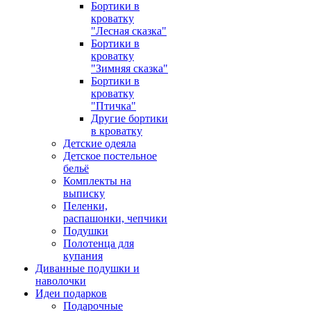
Бортики в
кроватку
"Лесная сказка"
Бортики в
кроватку
"Зимняя сказка"
Бортики в
кроватку
"Птичка"
Другие бортики
в кроватку
Детские одеяла
Детское постельное
бельё
Комплекты на
выписку
Пеленки,
распашонки, чепчики
Подушки
Полотенца для
купания
Диванные подушки и
наволочки
Идеи подарков
Подарочные