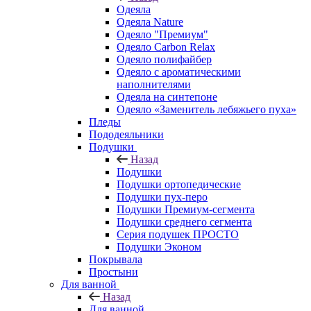
Одеяла
Одеяла Nature
Одеяло "Премиум"
Одеяло Carbon Relax
Одеяло полифайбер
Одеяло с ароматическими
наполнителями
Одеяла на синтепоне
Одеяло «Заменитель лебяжьего пуха»
Пледы
Пододеяльники
Подушки
Назад
Подушки
Подушки ортопедические
Подушки пух-перо
Подушки Премиум-сегмента
Подушки среднего сегмента
Серия подушек ПРОСТО
Подушки Эконом
Покрывала
Простыни
Для ванной
Назад
Для ванной