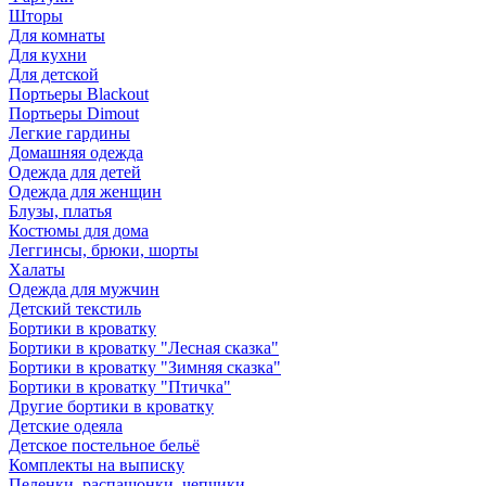
Шторы
Для комнаты
Для кухни
Для детской
Портьеры Blackout
Портьеры Dimout
Легкие гардины
Домашняя одежда
Одежда для детей
Одежда для женщин
Блузы, платья
Костюмы для дома
Леггинсы, брюки, шорты
Халаты
Одежда для мужчин
Детский текстиль
Бортики в кроватку
Бортики в кроватку "Лесная сказка"
Бортики в кроватку "Зимняя сказка"
Бортики в кроватку "Птичка"
Другие бортики в кроватку
Детские одеяла
Детское постельное бельё
Комплекты на выписку
Пеленки, распашонки, чепчики