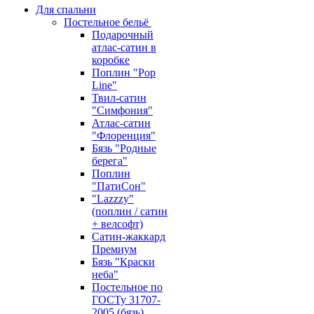
Для спальни
Постельное бельё
Подарочный
атлас-сатин в
коробке
Поплин "Pop
Line"
Твил-сатин
"Симфония"
Атлас-сатин
"Флоренция"
Бязь "Родные
берега"
Поплин
"ПатиСон"
"Lazzzy"
(поплин / сатин
+ велсофт)
Сатин-жаккард
Премиум
Бязь "Краски
неба"
Постельное по
ГОСТу 31707-
2005 (бязь)