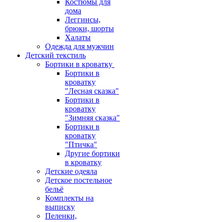
Костюмы для
дома
Леггинсы,
брюки, шорты
Халаты
Одежда для мужчин
Детский текстиль
Бортики в кроватку
Бортики в
кроватку
"Лесная сказка"
Бортики в
кроватку
"Зимняя сказка"
Бортики в
кроватку
"Птичка"
Другие бортики
в кроватку
Детские одеяла
Детское постельное
бельё
Комплекты на
выписку
Пеленки,