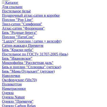
Каталог
Для спальни
Постельное бельё
Подарочный атлас-сатин в коробке
Поплин "Pop Line"
Твил-сатин "Симфония"
Атлас-сатин "Флоренция"
Бязь "Родные берега"
Поплин "ПатиСон"
"Lazzzy" (поплин / сатин + велсофт)
Сатин-жаккард Премиум
Бязь "Краски неба"
Постельное по ГОСТу 31707-2005 (бязь)
Бязь "Ивановское"
Микрофибра "Рассветная даль"
Бязь и поплин "Сплюшка" (детское)
Бязь "Мама Отдыхает" (детское)
Наволочки
Оксфордские (50х70)
Поликоттон
Наматрасники
Одеяла
Одеяла Nature
Одеяло "Премиум"
Одеяло Carbon Relax