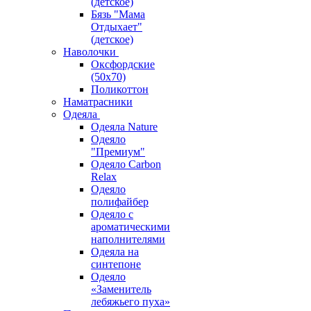
(детское)
Бязь "Мама
Отдыхает"
(детское)
Наволочки
Оксфордские
(50х70)
Поликоттон
Наматрасники
Одеяла
Одеяла Nature
Одеяло
"Премиум"
Одеяло Carbon
Relax
Одеяло
полифайбер
Одеяло с
ароматическими
наполнителями
Одеяла на
синтепоне
Одеяло
«Заменитель
лебяжьего пуха»