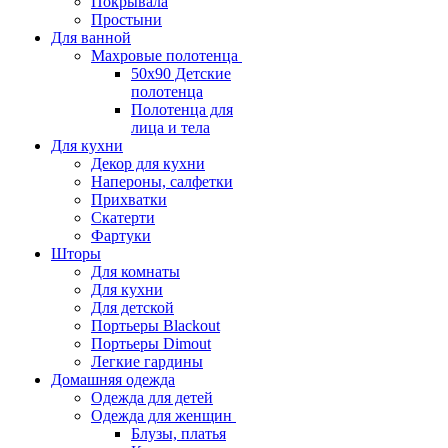
Покрывала
Простыни
Для ванной
Махровые полотенца
50х90 Детские
полотенца
Полотенца для
лица и тела
Для кухни
Декор для кухни
Напероны, салфетки
Прихватки
Скатерти
Фартуки
Шторы
Для комнаты
Для кухни
Для детской
Портьеры Blackout
Портьеры Dimout
Легкие гардины
Домашняя одежда
Одежда для детей
Одежда для женщин
Блузы, платья