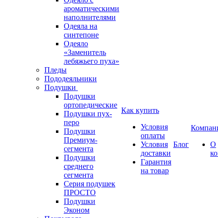
ароматическими
наполнителями
Одеяла на
синтепоне
Одеяло
«Заменитель
лебяжьего пуха»
Пледы
Пододеяльники
Подушки
Подушки
ортопедические
Как купить
Подушки пух-
перо
Условия
Компан
Подушки
оплаты
Премиум-
Условия
Блог
О
сегмента
доставки
к
Подушки
Гарантия
среднего
на товар
сегмента
Серия подушек
ПРОСТО
Подушки
Эконом