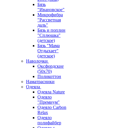
Бязь
"Ивановское"
Микрофибра
"Рассветная
даль"
Бязь и поплин
"Сплюшка"
(детское)
Бязь "Мама
Отдыхает"
(детское)
Наволочки
Оксфордские
(50х70)
Поликоттон
Наматрасники
Одеяла
Одеяла Nature
Одеяло
"Премиум"
Одеяло Carbon
Relax
Одеяло
полифайбер
Одеяло с