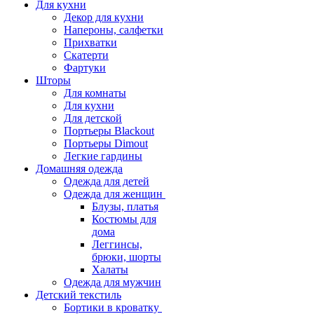
Для кухни
Декор для кухни
Напероны, салфетки
Прихватки
Скатерти
Фартуки
Шторы
Для комнаты
Для кухни
Для детской
Портьеры Blackout
Портьеры Dimout
Легкие гардины
Домашняя одежда
Одежда для детей
Одежда для женщин
Блузы, платья
Костюмы для
дома
Леггинсы,
брюки, шорты
Халаты
Одежда для мужчин
Детский текстиль
Бортики в кроватку