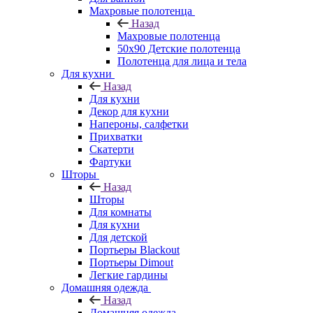
Махровые полотенца
Назад
Махровые полотенца
50х90 Детские полотенца
Полотенца для лица и тела
Для кухни
Назад
Для кухни
Декор для кухни
Напероны, салфетки
Прихватки
Скатерти
Фартуки
Шторы
Назад
Шторы
Для комнаты
Для кухни
Для детской
Портьеры Blackout
Портьеры Dimout
Легкие гардины
Домашняя одежда
Назад
Домашняя одежда