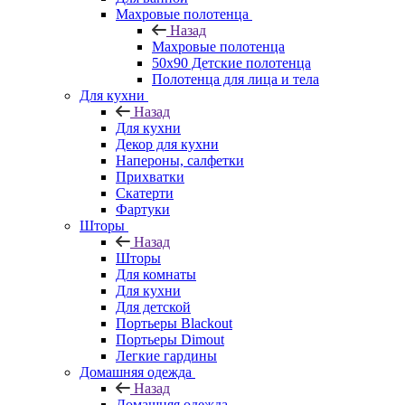
Махровые полотенца
Назад
Махровые полотенца
50х90 Детские полотенца
Полотенца для лица и тела
Для кухни
Назад
Для кухни
Декор для кухни
Напероны, салфетки
Прихватки
Скатерти
Фартуки
Шторы
Назад
Шторы
Для комнаты
Для кухни
Для детской
Портьеры Blackout
Портьеры Dimout
Легкие гардины
Домашняя одежда
Назад
Домашняя одежда