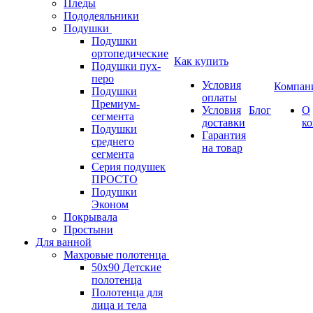
Пледы
Пододеяльники
Подушки
Подушки
ортопедические
Как купить
Подушки пух-
перо
Условия
Компан
Подушки
оплаты
Премиум-
Условия
Блог
О
сегмента
доставки
к
Подушки
Гарантия
среднего
на товар
сегмента
Серия подушек
ПРОСТО
Подушки
Эконом
Покрывала
Простыни
Для ванной
Махровые полотенца
50х90 Детские
полотенца
Полотенца для
лица и тела