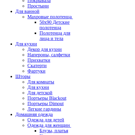
Покрывала
Простыни
Для ванной
Махровые полотенца
50х90 Детские
полотенца
Полотенца для
лица и тела
Для кухни
Декор для кухни
Напероны, салфетки
Прихватки
Скатерти
Фартуки
Шторы
Для комнаты
Для кухни
Для детской
Портьеры Blackout
Портьеры Dimout
Легкие гардины
Домашняя одежда
Одежда для детей
Одежда для женщин
Блузы, платья