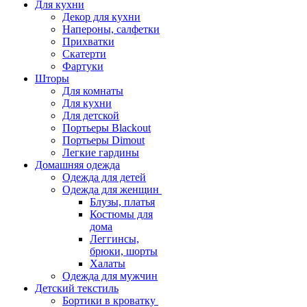
Для кухни
Декор для кухни
Напероны, салфетки
Прихватки
Скатерти
Фартуки
Шторы
Для комнаты
Для кухни
Для детской
Портьеры Blackout
Портьеры Dimout
Легкие гардины
Домашняя одежда
Одежда для детей
Одежда для женщин
Блузы, платья
Костюмы для
дома
Леггинсы,
брюки, шорты
Халаты
Одежда для мужчин
Детский текстиль
Бортики в кроватку