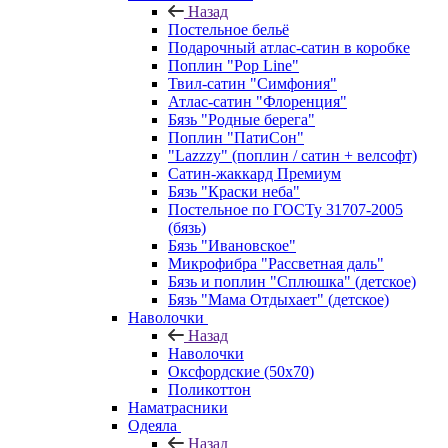
Назад
Постельное бельё
Подарочный атлас-сатин в коробке
Поплин "Pop Line"
Твил-сатин "Симфония"
Атлас-сатин "Флоренция"
Бязь "Родные берега"
Поплин "ПатиСон"
"Lazzzy" (поплин / сатин + велсофт)
Сатин-жаккард Премиум
Бязь "Краски неба"
Постельное по ГОСТу 31707-2005
(бязь)
Бязь "Ивановское"
Микрофибра "Рассветная даль"
Бязь и поплин "Сплюшка" (детское)
Бязь "Мама Отдыхает" (детское)
Наволочки
Назад
Наволочки
Оксфордские (50х70)
Поликоттон
Наматрасники
Одеяла
Назад