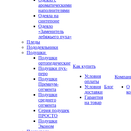
ароматическими
наполнителями
Одеяла на
синтепоне
Одеяло
«Заменитель
лебяжьего пуха»
Пледы
Пододеяльники
Подушки
Подушки
ортопедические
Как купить
Подушки пух-
перо
Условия
Компан
Подушки
оплаты
Премиум-
Условия
Блог
О
сегмента
доставки
к
Подушки
Гарантия
среднего
на товар
сегмента
Серия подушек
ПРОСТО
Подушки
Эконом