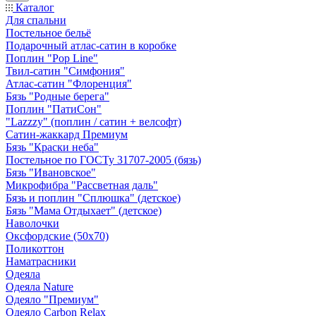
Каталог
Для спальни
Постельное бельё
Подарочный атлас-сатин в коробке
Поплин "Pop Line"
Твил-сатин "Симфония"
Атлас-сатин "Флоренция"
Бязь "Родные берега"
Поплин "ПатиСон"
"Lazzzy" (поплин / сатин + велсофт)
Сатин-жаккард Премиум
Бязь "Краски неба"
Постельное по ГОСТу 31707-2005 (бязь)
Бязь "Ивановское"
Микрофибра "Рассветная даль"
Бязь и поплин "Сплюшка" (детское)
Бязь "Мама Отдыхает" (детское)
Наволочки
Оксфордские (50х70)
Поликоттон
Наматрасники
Одеяла
Одеяла Nature
Одеяло "Премиум"
Одеяло Carbon Relax