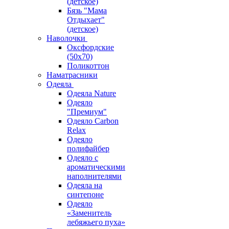
(детское)
Бязь "Мама
Отдыхает"
(детское)
Наволочки
Оксфордские
(50х70)
Поликоттон
Наматрасники
Одеяла
Одеяла Nature
Одеяло
"Премиум"
Одеяло Carbon
Relax
Одеяло
полифайбер
Одеяло с
ароматическими
наполнителями
Одеяла на
синтепоне
Одеяло
«Заменитель
лебяжьего пуха»