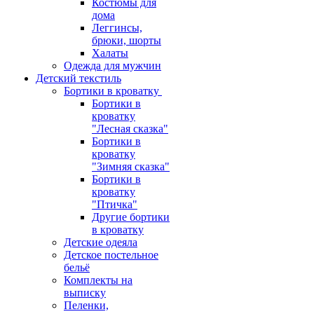
Костюмы для
дома
Леггинсы,
брюки, шорты
Халаты
Одежда для мужчин
Детский текстиль
Бортики в кроватку
Бортики в
кроватку
"Лесная сказка"
Бортики в
кроватку
"Зимняя сказка"
Бортики в
кроватку
"Птичка"
Другие бортики
в кроватку
Детские одеяла
Детское постельное
бельё
Комплекты на
выписку
Пеленки,