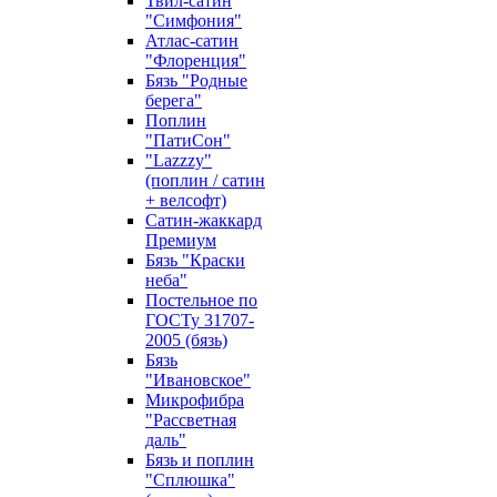
Твил-сатин
"Симфония"
Атлас-сатин
"Флоренция"
Бязь "Родные
берега"
Поплин
"ПатиСон"
"Lazzzy"
(поплин / сатин
+ велсофт)
Сатин-жаккард
Премиум
Бязь "Краски
неба"
Постельное по
ГОСТу 31707-
2005 (бязь)
Бязь
"Ивановское"
Микрофибра
"Рассветная
даль"
Бязь и поплин
"Сплюшка"