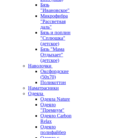
Бязь
"Ивановское"
Микрофибра
"Рассветная
даль"
Бязь и поплин
"Сплюшка"
(детское)
Бязь "Мама
Отдыхает"
(детское)
Наволочки
Оксфордские
(50х70)
Поликоттон
Наматрасники
Одеяла
Одеяла Nature
Одеяло
"Премиум"
Одеяло Carbon
Relax
Одеяло
полифайбер
Одеяло с