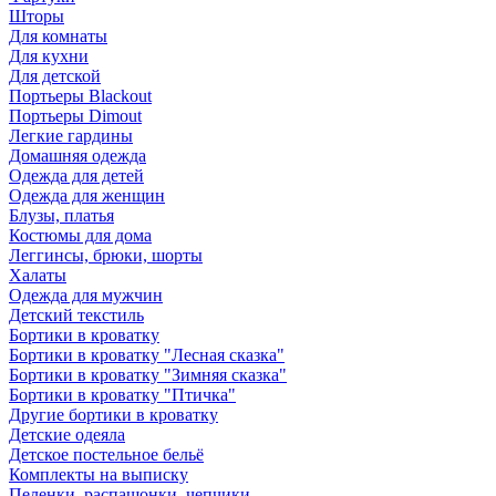
Шторы
Для комнаты
Для кухни
Для детской
Портьеры Blackout
Портьеры Dimout
Легкие гардины
Домашняя одежда
Одежда для детей
Одежда для женщин
Блузы, платья
Костюмы для дома
Леггинсы, брюки, шорты
Халаты
Одежда для мужчин
Детский текстиль
Бортики в кроватку
Бортики в кроватку "Лесная сказка"
Бортики в кроватку "Зимняя сказка"
Бортики в кроватку "Птичка"
Другие бортики в кроватку
Детские одеяла
Детское постельное бельё
Комплекты на выписку
Пеленки, распашонки, чепчики