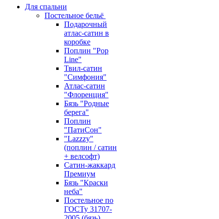
Для спальни
Постельное бельё
Подарочный
атлас-сатин в
коробке
Поплин "Pop
Line"
Твил-сатин
"Симфония"
Атлас-сатин
"Флоренция"
Бязь "Родные
берега"
Поплин
"ПатиСон"
"Lazzzy"
(поплин / сатин
+ велсофт)
Сатин-жаккард
Премиум
Бязь "Краски
неба"
Постельное по
ГОСТу 31707-
2005 (бязь)