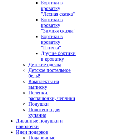
Бортики в
кроватку
"Лесная сказка"
Бортики в
кроватку
"Зимняя сказка"
Бортики в
кроватку
"Птичка"
Другие бортики
в кроватку
Детские одеяла
Детское постельное
бельё
Комплекты на
выписку
Пеленки,
распашонки, чепчики
Подушки
Полотенца для
купания
Диванные подушки и
наволочки
Идеи подарков
Подарочные