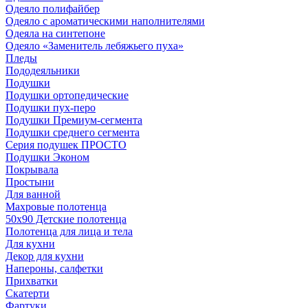
Одеяло полифайбер
Одеяло с ароматическими наполнителями
Одеяла на синтепоне
Одеяло «Заменитель лебяжьего пуха»
Пледы
Пододеяльники
Подушки
Подушки ортопедические
Подушки пух-перо
Подушки Премиум-сегмента
Подушки среднего сегмента
Серия подушек ПРОСТО
Подушки Эконом
Покрывала
Простыни
Для ванной
Махровые полотенца
50х90 Детские полотенца
Полотенца для лица и тела
Для кухни
Декор для кухни
Напероны, салфетки
Прихватки
Скатерти
Фартуки