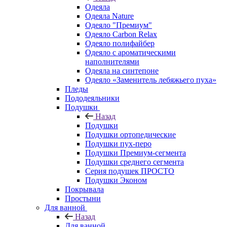
Одеяла
Одеяла Nature
Одеяло "Премиум"
Одеяло Carbon Relax
Одеяло полифайбер
Одеяло с ароматическими
наполнителями
Одеяла на синтепоне
Одеяло «Заменитель лебяжьего пуха»
Пледы
Пододеяльники
Подушки
Назад
Подушки
Подушки ортопедические
Подушки пух-перо
Подушки Премиум-сегмента
Подушки среднего сегмента
Серия подушек ПРОСТО
Подушки Эконом
Покрывала
Простыни
Для ванной
Назад
Для ванной