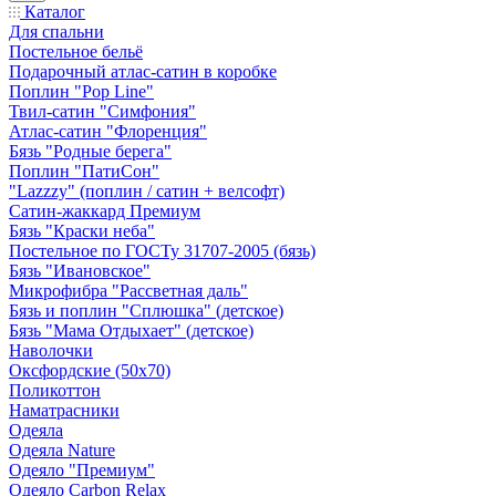
Каталог
Для спальни
Постельное бельё
Подарочный атлас-сатин в коробке
Поплин "Pop Line"
Твил-сатин "Симфония"
Атлас-сатин "Флоренция"
Бязь "Родные берега"
Поплин "ПатиСон"
"Lazzzy" (поплин / сатин + велсофт)
Сатин-жаккард Премиум
Бязь "Краски неба"
Постельное по ГОСТу 31707-2005 (бязь)
Бязь "Ивановское"
Микрофибра "Рассветная даль"
Бязь и поплин "Сплюшка" (детское)
Бязь "Мама Отдыхает" (детское)
Наволочки
Оксфордские (50х70)
Поликоттон
Наматрасники
Одеяла
Одеяла Nature
Одеяло "Премиум"
Одеяло Carbon Relax