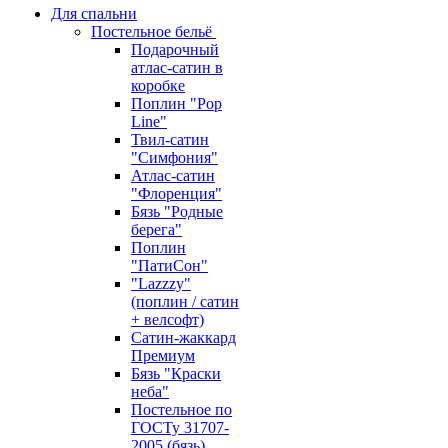
Для спальни
Постельное бельё
Подарочный
атлас-сатин в
коробке
Поплин "Pop
Line"
Твил-сатин
"Симфония"
Атлас-сатин
"Флоренция"
Бязь "Родные
берега"
Поплин
"ПатиСон"
"Lazzzy"
(поплин / сатин
+ велсофт)
Сатин-жаккард
Премиум
Бязь "Краски
неба"
Постельное по
ГОСТу 31707-
2005 (бязь)