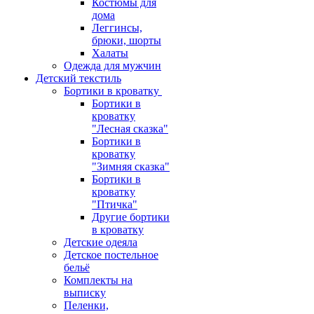
Костюмы для
дома
Леггинсы,
брюки, шорты
Халаты
Одежда для мужчин
Детский текстиль
Бортики в кроватку
Бортики в
кроватку
"Лесная сказка"
Бортики в
кроватку
"Зимняя сказка"
Бортики в
кроватку
"Птичка"
Другие бортики
в кроватку
Детские одеяла
Детское постельное
бельё
Комплекты на
выписку
Пеленки,