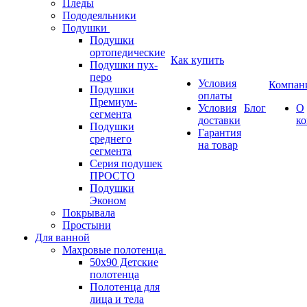
Пледы
Пододеяльники
Подушки
Подушки
ортопедические
Как купить
Подушки пух-
перо
Условия
Компан
Подушки
оплаты
Премиум-
Условия
Блог
О
сегмента
доставки
к
Подушки
Гарантия
среднего
на товар
сегмента
Серия подушек
ПРОСТО
Подушки
Эконом
Покрывала
Простыни
Для ванной
Махровые полотенца
50х90 Детские
полотенца
Полотенца для
лица и тела