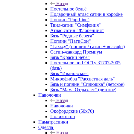
Назад
Постельное бельё
Подарочный атлас-сатин в коробке
Поплин "Pop Line"
Твил-сатин "Симфония"
Атлас-сатин "Флоренция"
Бязь "Родные берега"
Поплин "ПатиСон"
"Lazzzy" (поплин / сатин + велсофт)
Сатин-жаккард Премиум
Бязь "Краски неба"
Постельное по ГОСТу 31707-2005
(бязь)
Бязь "Ивановское"
Микрофибра "Рассветная даль"
Бязь и поплин "Сплюшка" (детское)
Бязь "Мама Отдыхает" (детское)
Наволочки
Назад
Наволочки
Оксфордские (50х70)
Поликоттон
Наматрасники
Одеяла
Назад