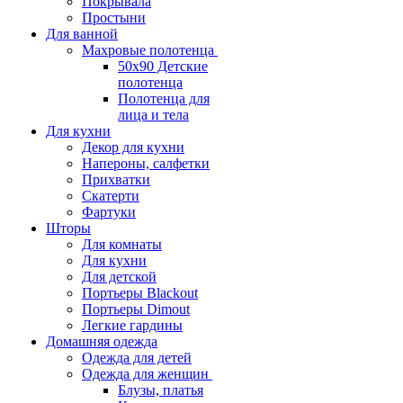
Покрывала
Простыни
Для ванной
Махровые полотенца
50х90 Детские
полотенца
Полотенца для
лица и тела
Для кухни
Декор для кухни
Напероны, салфетки
Прихватки
Скатерти
Фартуки
Шторы
Для комнаты
Для кухни
Для детской
Портьеры Blackout
Портьеры Dimout
Легкие гардины
Домашняя одежда
Одежда для детей
Одежда для женщин
Блузы, платья