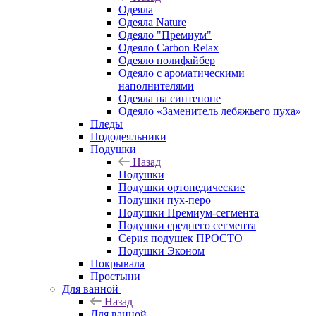
Одеяла
Одеяла Nature
Одеяло "Премиум"
Одеяло Carbon Relax
Одеяло полифайбер
Одеяло с ароматическими
наполнителями
Одеяла на синтепоне
Одеяло «Заменитель лебяжьего пуха»
Пледы
Пододеяльники
Подушки
Назад
Подушки
Подушки ортопедические
Подушки пух-перо
Подушки Премиум-сегмента
Подушки среднего сегмента
Серия подушек ПРОСТО
Подушки Эконом
Покрывала
Простыни
Для ванной
Назад
Для ванной