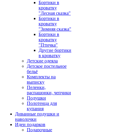
Бортики в
кроватку
"Лесная сказка"
Бортики в
кроватку
"Зимняя сказка"
Бортики в
кроватку
"Птичка"
Другие бортики
в кроватку
Детские одеяла
Детское постельное
бельё
Комплекты на
выписку
Пеленки,
распашонки, чепчики
Подушки
Полотенца для
купания
Диванные подушки и
наволочки
Идеи подарков
Подарочные