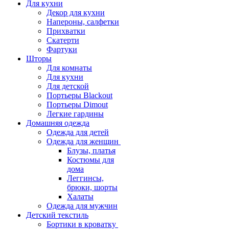
Для кухни
Декор для кухни
Напероны, салфетки
Прихватки
Скатерти
Фартуки
Шторы
Для комнаты
Для кухни
Для детской
Портьеры Blackout
Портьеры Dimout
Легкие гардины
Домашняя одежда
Одежда для детей
Одежда для женщин
Блузы, платья
Костюмы для
дома
Леггинсы,
брюки, шорты
Халаты
Одежда для мужчин
Детский текстиль
Бортики в кроватку