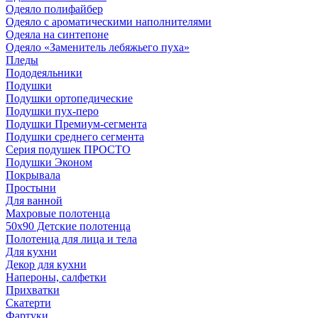
Одеяло полифайбер
Одеяло с ароматическими наполнителями
Одеяла на синтепоне
Одеяло «Заменитель лебяжьего пуха»
Пледы
Пододеяльники
Подушки
Подушки ортопедические
Подушки пух-перо
Подушки Премиум-сегмента
Подушки среднего сегмента
Серия подушек ПРОСТО
Подушки Эконом
Покрывала
Простыни
Для ванной
Махровые полотенца
50х90 Детские полотенца
Полотенца для лица и тела
Для кухни
Декор для кухни
Напероны, салфетки
Прихватки
Скатерти
Фартуки