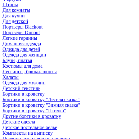
Шторы
Для комнаты
Для кухни
Для детской
Портьеры Blackout
Портьеры Dimout
Легкие гардины
Домашняя одежда
Одежда для детей
Одежда для женщин
Блузы, платья
Костюмы для дома
Леггинсы, брюки, шорты
Халаты
Одежда для мужчин
Детский текстиль
Бортики в кроватку
Бортики в кроватку "Лесная сказка"
Бортики в кроватку "Зимняя сказка"
Бортики в кроватку "Птичка"
Другие бортики в кроватку
Детские одеяла
Детское постельное бельё
Комплекты на выписку
Пеленки, распашонки, чепчики