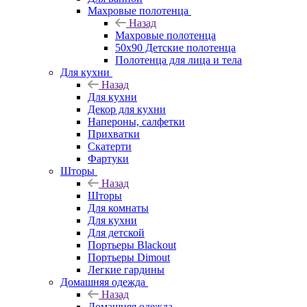
Махровые полотенца
Назад
Махровые полотенца
50х90 Детские полотенца
Полотенца для лица и тела
Для кухни
Назад
Для кухни
Декор для кухни
Напероны, салфетки
Прихватки
Скатерти
Фартуки
Шторы
Назад
Шторы
Для комнаты
Для кухни
Для детской
Портьеры Blackout
Портьеры Dimout
Легкие гардины
Домашняя одежда
Назад
Домашняя одежда