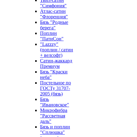
Твил-сатин
"Симфония"
Атлас-сатин
"Флоренция"
Бязь "Родные
берега"
Поплин
"ПатиСон"
"Lazzzy"
(поплин / сатин
+ велсофт)
Сатин-жаккард
Премиум
Бязь "Краски
неба"
Постельное по
ГОСТу 31707-
2005 (бязь)
Бязь
"Ивановское"
Микрофибра
"Рассветная
даль"
Бязь и поплин
"Сплюшка"