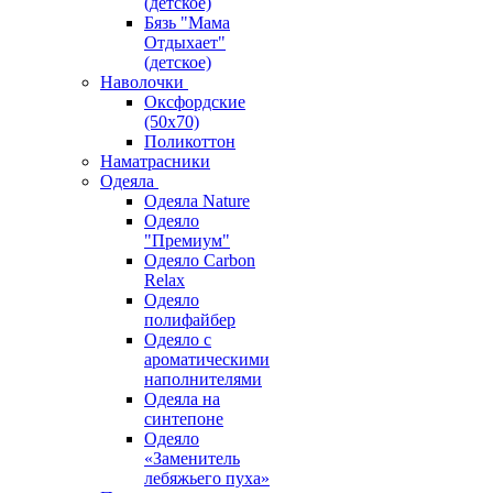
(детское)
Бязь "Мама
Отдыхает"
(детское)
Наволочки
Оксфордские
(50х70)
Поликоттон
Наматрасники
Одеяла
Одеяла Nature
Одеяло
"Премиум"
Одеяло Carbon
Relax
Одеяло
полифайбер
Одеяло с
ароматическими
наполнителями
Одеяла на
синтепоне
Одеяло
«Заменитель
лебяжьего пуха»