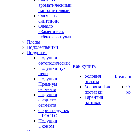
ароматическими
наполнителями
Одеяла на
синтепоне
Одеяло
«Заменитель
лебяжьего пуха»
Пледы
Пододеяльники
Подушки
Подушки
ортопедические
Как купить
Подушки пух-
перо
Условия
Компан
Подушки
оплаты
Премиум-
Условия
Блог
О
сегмента
доставки
к
Подушки
Гарантия
среднего
на товар
сегмента
Серия подушек
ПРОСТО
Подушки
Эконом