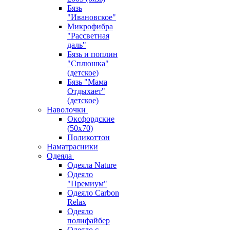
Бязь
"Ивановское"
Микрофибра
"Рассветная
даль"
Бязь и поплин
"Сплюшка"
(детское)
Бязь "Мама
Отдыхает"
(детское)
Наволочки
Оксфордские
(50х70)
Поликоттон
Наматрасники
Одеяла
Одеяла Nature
Одеяло
"Премиум"
Одеяло Carbon
Relax
Одеяло
полифайбер
Одеяло с