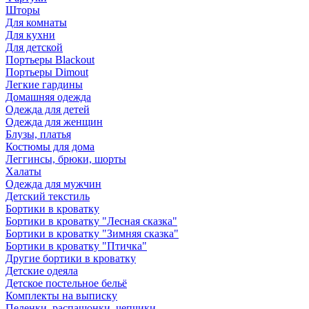
Шторы
Для комнаты
Для кухни
Для детской
Портьеры Blackout
Портьеры Dimout
Легкие гардины
Домашняя одежда
Одежда для детей
Одежда для женщин
Блузы, платья
Костюмы для дома
Леггинсы, брюки, шорты
Халаты
Одежда для мужчин
Детский текстиль
Бортики в кроватку
Бортики в кроватку "Лесная сказка"
Бортики в кроватку "Зимняя сказка"
Бортики в кроватку "Птичка"
Другие бортики в кроватку
Детские одеяла
Детское постельное бельё
Комплекты на выписку
Пеленки, распашонки, чепчики