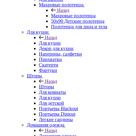
Махровые полотенца
Назад
Махровые полотенца
50х90 Детские полотенца
Полотенца для лица и тела
Для кухни
Назад
Для кухни
Декор для кухни
Напероны, салфетки
Прихватки
Скатерти
Фартуки
Шторы
Назад
Шторы
Для комнаты
Для кухни
Для детской
Портьеры Blackout
Портьеры Dimout
Легкие гардины
Домашняя одежда
Назад
Домашняя одежда