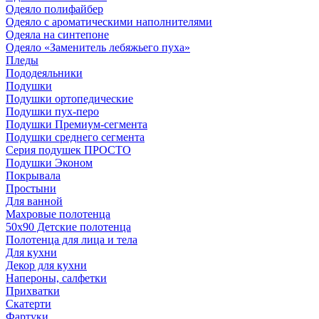
Одеяло полифайбер
Одеяло с ароматическими наполнителями
Одеяла на синтепоне
Одеяло «Заменитель лебяжьего пуха»
Пледы
Пододеяльники
Подушки
Подушки ортопедические
Подушки пух-перо
Подушки Премиум-сегмента
Подушки среднего сегмента
Серия подушек ПРОСТО
Подушки Эконом
Покрывала
Простыни
Для ванной
Махровые полотенца
50х90 Детские полотенца
Полотенца для лица и тела
Для кухни
Декор для кухни
Напероны, салфетки
Прихватки
Скатерти
Фартуки