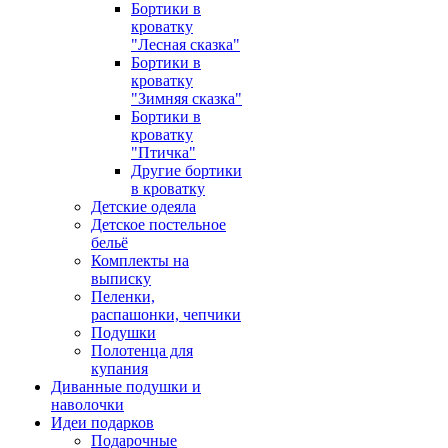
Бортики в
кроватку
"Лесная сказка"
Бортики в
кроватку
"Зимняя сказка"
Бортики в
кроватку
"Птичка"
Другие бортики
в кроватку
Детские одеяла
Детское постельное
бельё
Комплекты на
выписку
Пеленки,
распашонки, чепчики
Подушки
Полотенца для
купания
Диванные подушки и
наволочки
Идеи подарков
Подарочные