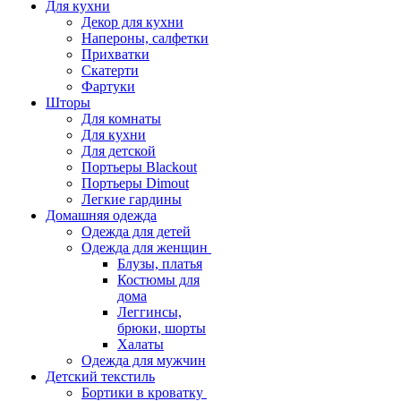
Для кухни
Декор для кухни
Напероны, салфетки
Прихватки
Скатерти
Фартуки
Шторы
Для комнаты
Для кухни
Для детской
Портьеры Blackout
Портьеры Dimout
Легкие гардины
Домашняя одежда
Одежда для детей
Одежда для женщин
Блузы, платья
Костюмы для
дома
Леггинсы,
брюки, шорты
Халаты
Одежда для мужчин
Детский текстиль
Бортики в кроватку