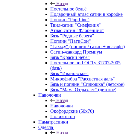
Назад
Постельное бельё
Подарочный атлас-сатин в коробке
Поплин "Pop Line"
Твил-сатин "Симфония"
Атлас-сатин "Флоренция"
Бязь "Родные берега"
Поплин "ПатиСон"
"Lazzzy" (поплин / сатин + велсофт)
Сатин-жаккард Премиум
Бязь "Краски неба"
Постельное по ГОСТу 31707-2005
(бязь)
Бязь "Ивановское"
Микрофибра "Рассветная даль"
Бязь и поплин "Сплюшка" (детское)
Бязь "Мама Отдыхает" (детское)
Наволочки
Назад
Наволочки
Оксфордские (50х70)
Поликоттон
Наматрасники
Одеяла
Назад