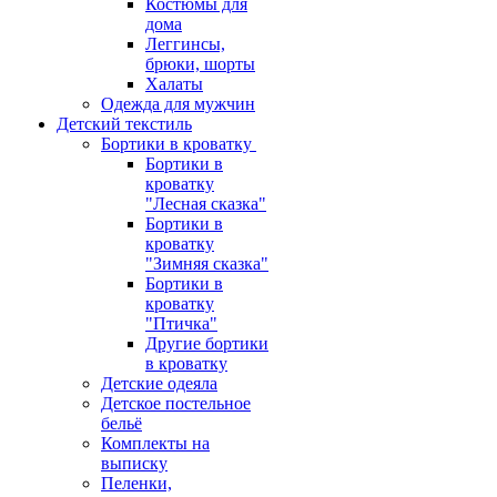
Костюмы для
дома
Леггинсы,
брюки, шорты
Халаты
Одежда для мужчин
Детский текстиль
Бортики в кроватку
Бортики в
кроватку
"Лесная сказка"
Бортики в
кроватку
"Зимняя сказка"
Бортики в
кроватку
"Птичка"
Другие бортики
в кроватку
Детские одеяла
Детское постельное
бельё
Комплекты на
выписку
Пеленки,