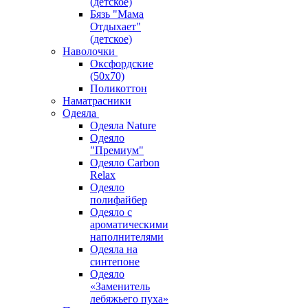
(детское)
Бязь "Мама
Отдыхает"
(детское)
Наволочки
Оксфордские
(50х70)
Поликоттон
Наматрасники
Одеяла
Одеяла Nature
Одеяло
"Премиум"
Одеяло Carbon
Relax
Одеяло
полифайбер
Одеяло с
ароматическими
наполнителями
Одеяла на
синтепоне
Одеяло
«Заменитель
лебяжьего пуха»