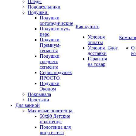
Пледы
Пододеяльники
Подушки
Подушки
ортопедические
Как купить
Подушки пух-
перо
Условия
Компан
Подушки
оплаты
Премиум-
Условия
Блог
О
сегмента
доставки
к
Подушки
Гарантия
среднего
на товар
сегмента
Серия подушек
ПРОСТО
Подушки
Эконом
Покрывала
Простыни
Для ванной
Махровые полотенца
50х90 Детские
полотенца
Полотенца для
лица и тела