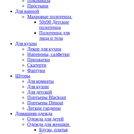
Покрывала
Простыни
Для ванной
Махровые полотенца
50х90 Детские
полотенца
Полотенца для
лица и тела
Для кухни
Декор для кухни
Напероны, салфетки
Прихватки
Скатерти
Фартуки
Шторы
Для комнаты
Для кухни
Для детской
Портьеры Blackout
Портьеры Dimout
Легкие гардины
Домашняя одежда
Одежда для детей
Одежда для женщин
Блузы, платья