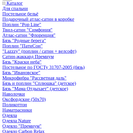
Каталог
Для спальни
Постельное бельё
Подарочный атлас-сатин в коробке
Поплин "Pop Line"
Твил-сатин "Симфония"
Атлас-сатин "Флоренция"
Бязь "Родные берега"
Поплин "ПатиСон"
"Lazzzy" (поплин / сатин + велсофт)
Сатин-жаккард Премиум
Бязь "Краски неба"
Постельное по ГОСТу 31707-2005 (бязь)
Бязь "Ивановское"
Микрофибра "Рассветная даль"
Бязь и поплин "Сплюшка" (детское)
Бязь "Мама Отдыхает" (детское)
Наволочки
Оксфордские (50х70)
Поликоттон
Наматрасники
Одеяла
Одеяла Nature
Одеяло "Премиум"
Одеяло Carbon Relax