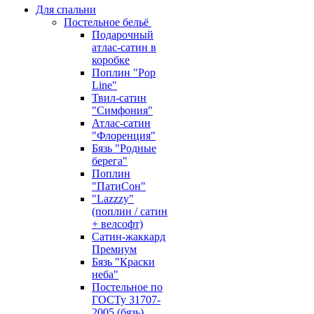
Для спальни
Постельное бельё
Подарочный
атлас-сатин в
коробке
Поплин "Pop
Line"
Твил-сатин
"Симфония"
Атлас-сатин
"Флоренция"
Бязь "Родные
берега"
Поплин
"ПатиСон"
"Lazzzy"
(поплин / сатин
+ велсофт)
Сатин-жаккард
Премиум
Бязь "Краски
неба"
Постельное по
ГОСТу 31707-
2005 (бязь)