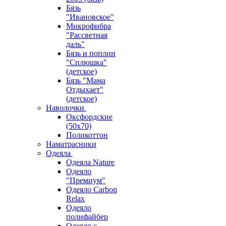
Бязь
"Ивановское"
Микрофибра
"Рассветная
даль"
Бязь и поплин
"Сплюшка"
(детское)
Бязь "Мама
Отдыхает"
(детское)
Наволочки
Оксфордские
(50х70)
Поликоттон
Наматрасники
Одеяла
Одеяла Nature
Одеяло
"Премиум"
Одеяло Carbon
Relax
Одеяло
полифайбер
Одеяло с