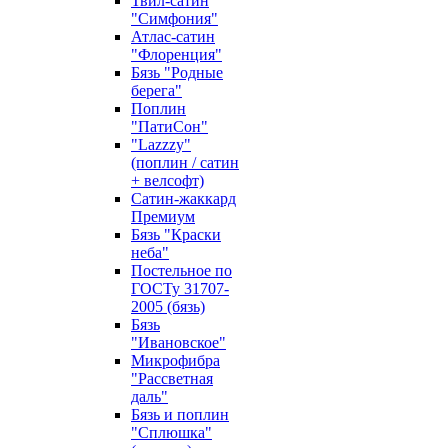
Твил-сатин
"Симфония"
Атлас-сатин
"Флоренция"
Бязь "Родные
берега"
Поплин
"ПатиСон"
"Lazzzy"
(поплин / сатин
+ велсофт)
Сатин-жаккард
Премиум
Бязь "Краски
неба"
Постельное по
ГОСТу 31707-
2005 (бязь)
Бязь
"Ивановское"
Микрофибра
"Рассветная
даль"
Бязь и поплин
"Сплюшка"