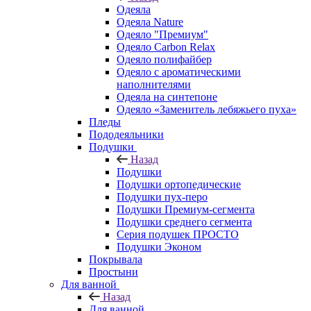
Одеяла
Одеяла Nature
Одеяло "Премиум"
Одеяло Carbon Relax
Одеяло полифайбер
Одеяло с ароматическими
наполнителями
Одеяла на синтепоне
Одеяло «Заменитель лебяжьего пуха»
Пледы
Пододеяльники
Подушки
Назад
Подушки
Подушки ортопедические
Подушки пух-перо
Подушки Премиум-сегмента
Подушки среднего сегмента
Серия подушек ПРОСТО
Подушки Эконом
Покрывала
Простыни
Для ванной
Назад
Для ванной