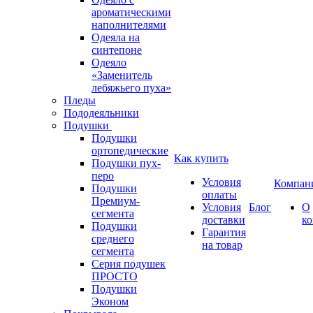
ароматическими
наполнителями
Одеяла на
синтепоне
Одеяло
«Заменитель
лебяжьего пуха»
Пледы
Пододеяльники
Подушки
Подушки
ортопедические
Как купить
Подушки пух-
перо
Условия
Компан
Подушки
оплаты
Премиум-
Условия
Блог
О
сегмента
доставки
к
Подушки
Гарантия
среднего
на товар
сегмента
Серия подушек
ПРОСТО
Подушки
Эконом