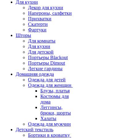
Для кухни
Декор для кухни
Напероны, салфетки
Прихватки
Скатерти
Фартуки
Шторы
Для комнаты
Для кухни
Для детской
Портьеры Blackout
Портьеры Dimout
Легкие гардины
Домашняя одежда
Одежда для детей
Одежда для женщин
Блузы, платья
Костюмы для
дома
Леггинсы,
брюки, шорты
Халаты
Одежда для мужчин
Детский текстиль
Бортики в кроватку