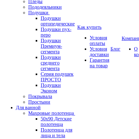
Пледы
Пододеяльники
Подушки
Подушки
ортопедические
Как купить
Подушки пух-
перо
Условия
Компан
Подушки
оплаты
Премиум-
Условия
Блог
О
сегмента
доставки
к
Подушки
Гарантия
среднего
на товар
сегмента
Серия подушек
ПРОСТО
Подушки
Эконом
Покрывала
Простыни
Для ванной
Махровые полотенца
50х90 Детские
полотенца
Полотенца для
лица и тела