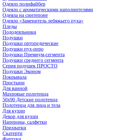
Одеяло полифайбер
Одеяло с ароматическими наполнителями
Одеяла на синтепоне
Одеяло «Заменитель лебяжьего пуха»
Пледы
Пододеяльники
Подушки
Подушки ортопедические
Подушки пух-перо
Подушки Премиум-сегмента
Подушки среднего сегмента
Серия подушек ПРОСТО
Подушки Эконом
Покрывала
Простыни
Для ванной
Махровые полотенца
50х90 Детские полотенца
Полотенца для лица и тела
Для кухни
Декор для кухни
Напероны, салфетки
Прихватки
Скатерти
Фартуки