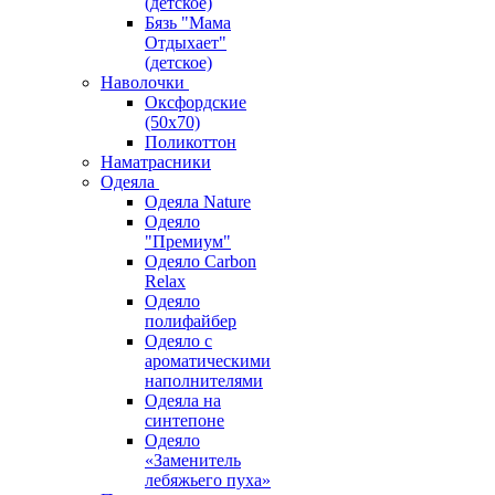
(детское)
Бязь "Мама
Отдыхает"
(детское)
Наволочки
Оксфордские
(50х70)
Поликоттон
Наматрасники
Одеяла
Одеяла Nature
Одеяло
"Премиум"
Одеяло Carbon
Relax
Одеяло
полифайбер
Одеяло с
ароматическими
наполнителями
Одеяла на
синтепоне
Одеяло
«Заменитель
лебяжьего пуха»