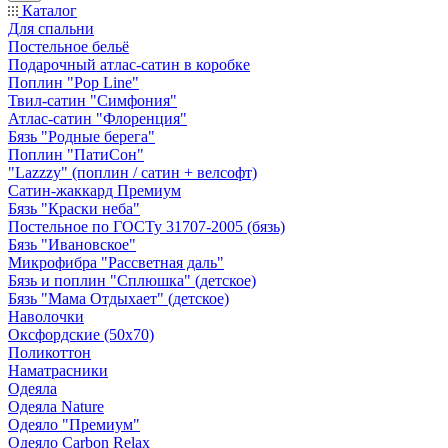
Каталог
Для спальни
Постельное бельё
Подарочный атлас-сатин в коробке
Поплин "Pop Line"
Твил-сатин "Симфония"
Атлас-сатин "Флоренция"
Бязь "Родные берега"
Поплин "ПатиСон"
"Lazzzy" (поплин / сатин + велсофт)
Сатин-жаккард Премиум
Бязь "Краски неба"
Постельное по ГОСТу 31707-2005 (бязь)
Бязь "Ивановское"
Микрофибра "Рассветная даль"
Бязь и поплин "Сплюшка" (детское)
Бязь "Мама Отдыхает" (детское)
Наволочки
Оксфордские (50х70)
Поликоттон
Наматрасники
Одеяла
Одеяла Nature
Одеяло "Премиум"
Одеяло Carbon Relax