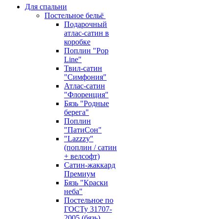
Для спальни
Постельное бельё
Подарочный
атлас-сатин в
коробке
Поплин "Pop
Line"
Твил-сатин
"Симфония"
Атлас-сатин
"Флоренция"
Бязь "Родные
берега"
Поплин
"ПатиСон"
"Lazzzy"
(поплин / сатин
+ велсофт)
Сатин-жаккард
Премиум
Бязь "Краски
неба"
Постельное по
ГОСТу 31707-
2005 (бязь)