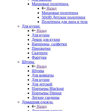
Махровые полотенца
Назад
Махровые полотенца
50х90 Детские полотенца
Полотенца для лица и тела
Для кухни
Назад
Для кухни
Декор для кухни
Напероны, салфетки
Прихватки
Скатерти
Фартуки
Шторы
Назад
Шторы
Для комнаты
Для кухни
Для детской
Портьеры Blackout
Портьеры Dimout
Легкие гардины
Домашняя одежда
Назад
Домашняя одежда