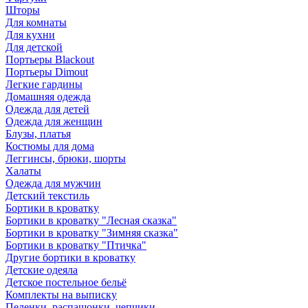
Шторы
Для комнаты
Для кухни
Для детской
Портьеры Blackout
Портьеры Dimout
Легкие гардины
Домашняя одежда
Одежда для детей
Одежда для женщин
Блузы, платья
Костюмы для дома
Леггинсы, брюки, шорты
Халаты
Одежда для мужчин
Детский текстиль
Бортики в кроватку
Бортики в кроватку "Лесная сказка"
Бортики в кроватку "Зимняя сказка"
Бортики в кроватку "Птичка"
Другие бортики в кроватку
Детские одеяла
Детское постельное бельё
Комплекты на выписку
Пеленки, распашонки, чепчики