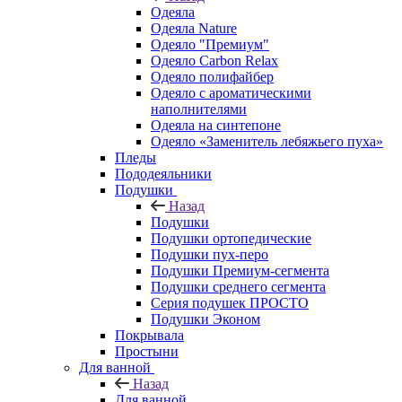
Одеяла
Одеяла Nature
Одеяло "Премиум"
Одеяло Carbon Relax
Одеяло полифайбер
Одеяло с ароматическими
наполнителями
Одеяла на синтепоне
Одеяло «Заменитель лебяжьего пуха»
Пледы
Пододеяльники
Подушки
Назад
Подушки
Подушки ортопедические
Подушки пух-перо
Подушки Премиум-сегмента
Подушки среднего сегмента
Серия подушек ПРОСТО
Подушки Эконом
Покрывала
Простыни
Для ванной
Назад
Для ванной