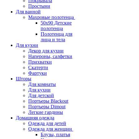
Покрывала
Простыни
Для ванной
Махровые полотенца
50х90 Детские
полотенца
Полотенца для
лица и тела
Для кухни
Декор для кухни
Напероны, салфетки
Прихватки
Скатерти
Фартуки
Шторы
Для комнаты
Для кухни
Для детской
Портьеры Blackout
Портьеры Dimout
Легкие гардины
Домашняя одежда
Одежда для детей
Одежда для женщин
Блузы, платья