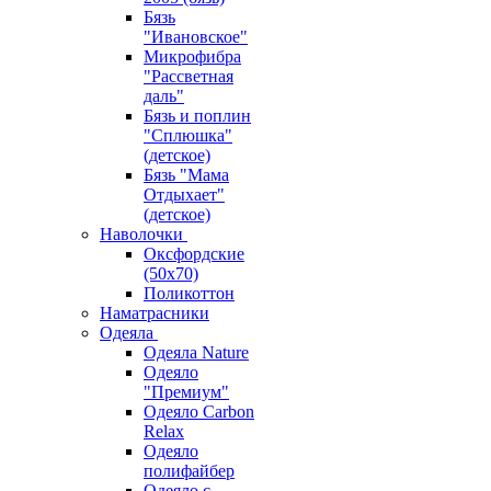
Бязь
"Ивановское"
Микрофибра
"Рассветная
даль"
Бязь и поплин
"Сплюшка"
(детское)
Бязь "Мама
Отдыхает"
(детское)
Наволочки
Оксфордские
(50х70)
Поликоттон
Наматрасники
Одеяла
Одеяла Nature
Одеяло
"Премиум"
Одеяло Carbon
Relax
Одеяло
полифайбер
Одеяло с