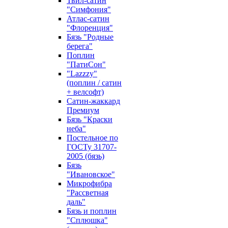
Твил-сатин
"Симфония"
Атлас-сатин
"Флоренция"
Бязь "Родные
берега"
Поплин
"ПатиСон"
"Lazzzy"
(поплин / сатин
+ велсофт)
Сатин-жаккард
Премиум
Бязь "Краски
неба"
Постельное по
ГОСТу 31707-
2005 (бязь)
Бязь
"Ивановское"
Микрофибра
"Рассветная
даль"
Бязь и поплин
"Сплюшка"