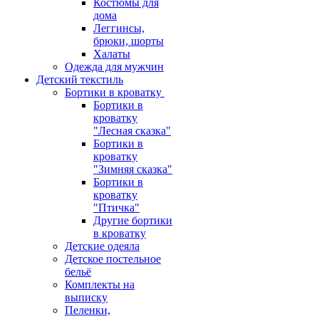
Костюмы для
дома
Леггинсы,
брюки, шорты
Халаты
Одежда для мужчин
Детский текстиль
Бортики в кроватку
Бортики в
кроватку
"Лесная сказка"
Бортики в
кроватку
"Зимняя сказка"
Бортики в
кроватку
"Птичка"
Другие бортики
в кроватку
Детские одеяла
Детское постельное
бельё
Комплекты на
выписку
Пеленки,