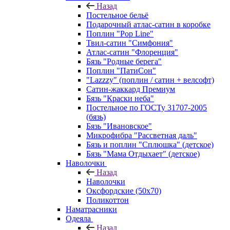
Назад
Постельное бельё
Подарочный атлас-сатин в коробке
Поплин "Pop Line"
Твил-сатин "Симфония"
Атлас-сатин "Флоренция"
Бязь "Родные берега"
Поплин "ПатиСон"
"Lazzzy" (поплин / сатин + велсофт)
Сатин-жаккард Премиум
Бязь "Краски неба"
Постельное по ГОСТу 31707-2005
(бязь)
Бязь "Ивановское"
Микрофибра "Рассветная даль"
Бязь и поплин "Сплюшка" (детское)
Бязь "Мама Отдыхает" (детское)
Наволочки
Назад
Наволочки
Оксфордские (50х70)
Поликоттон
Наматрасники
Одеяла
Назад