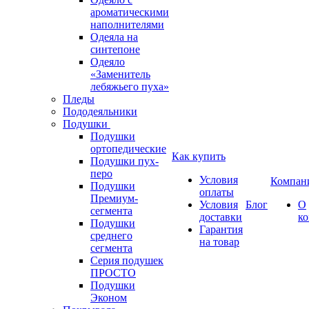
ароматическими
наполнителями
Одеяла на
синтепоне
Одеяло
«Заменитель
лебяжьего пуха»
Пледы
Пододеяльники
Подушки
Подушки
ортопедические
Как купить
Подушки пух-
перо
Условия
Компан
Подушки
оплаты
Премиум-
Условия
Блог
О
сегмента
доставки
к
Подушки
Гарантия
среднего
на товар
сегмента
Серия подушек
ПРОСТО
Подушки
Эконом