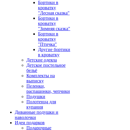
Бортики в
кроватку
"Лесная сказка"
Бортики в
кроватку
"Зимняя сказка"
Бортики в
кроватку
"Птичка"
Другие бортики
в кроватку
Детские одеяла
Детское постельное
бельё
Комплекты на
выписку
Пеленки,
распашонки, чепчики
Подушки
Полотенца для
купания
Диванные подушки и
наволочки
Идеи подарков
Подарочные