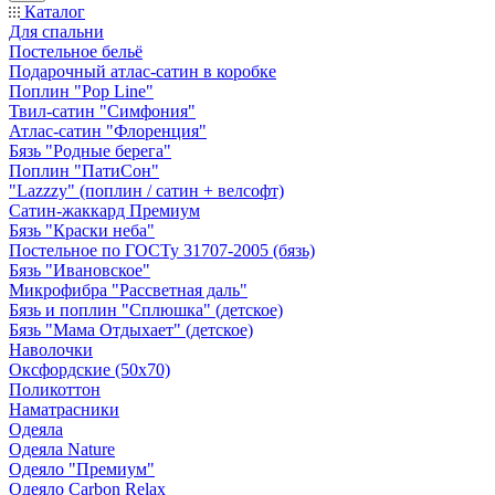
Каталог
Для спальни
Постельное бельё
Подарочный атлас-сатин в коробке
Поплин "Pop Line"
Твил-сатин "Симфония"
Атлас-сатин "Флоренция"
Бязь "Родные берега"
Поплин "ПатиСон"
"Lazzzy" (поплин / сатин + велсофт)
Сатин-жаккард Премиум
Бязь "Краски неба"
Постельное по ГОСТу 31707-2005 (бязь)
Бязь "Ивановское"
Микрофибра "Рассветная даль"
Бязь и поплин "Сплюшка" (детское)
Бязь "Мама Отдыхает" (детское)
Наволочки
Оксфордские (50х70)
Поликоттон
Наматрасники
Одеяла
Одеяла Nature
Одеяло "Премиум"
Одеяло Carbon Relax