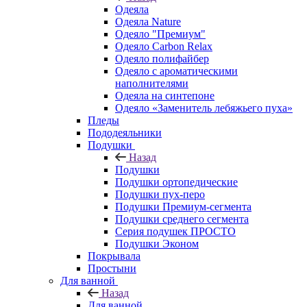
Одеяла
Одеяла Nature
Одеяло "Премиум"
Одеяло Carbon Relax
Одеяло полифайбер
Одеяло с ароматическими
наполнителями
Одеяла на синтепоне
Одеяло «Заменитель лебяжьего пуха»
Пледы
Пододеяльники
Подушки
Назад
Подушки
Подушки ортопедические
Подушки пух-перо
Подушки Премиум-сегмента
Подушки среднего сегмента
Серия подушек ПРОСТО
Подушки Эконом
Покрывала
Простыни
Для ванной
Назад
Для ванной