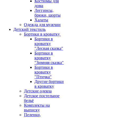
Костюмы для
дома
Леггинсы,
брюки, шорты
Халаты
Одежда для мужчин
Детский текстиль
Бортики в кроватку
Бортики в
кроватку
"Лесная сказка"
Бортики в
кроватку
"Зимняя сказка"
Бортики в
кроватку
"Птичка"
Другие бортики
в кроватку
Детские одеяла
Детское постельное
бельё
Комплекты на
выписку
Пеленки,