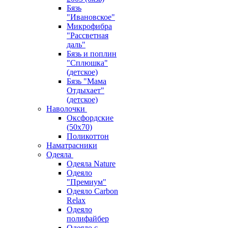
Бязь
"Ивановское"
Микрофибра
"Рассветная
даль"
Бязь и поплин
"Сплюшка"
(детское)
Бязь "Мама
Отдыхает"
(детское)
Наволочки
Оксфордские
(50х70)
Поликоттон
Наматрасники
Одеяла
Одеяла Nature
Одеяло
"Премиум"
Одеяло Carbon
Relax
Одеяло
полифайбер
Одеяло с