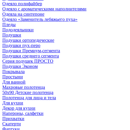
Одеяло полифайбер
Одеяло с ароматическими наполнителями
Одеяла на синтепоне
Одеяло «Заменитель лебяжьего пуха»
Пледы
Пододеяльники
Подушки
Подушки ортопедические
Подушки пух-перо
Подушки Премиум-сегмента
Подушки среднего сегмента
Серия подушек ПРОСТО
Подушки Эконом
Покрывала
Простыни
Для ванной
Махровые полотенца
50х90 Детские полотенца
Полотенца для лица и тела
Для кухни
Декор для кухни
Напероны, салфетки
Прихватки
Скатерти
Фартуки