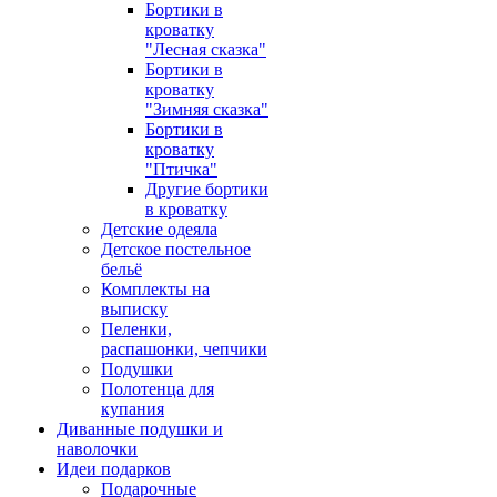
Бортики в
кроватку
"Лесная сказка"
Бортики в
кроватку
"Зимняя сказка"
Бортики в
кроватку
"Птичка"
Другие бортики
в кроватку
Детские одеяла
Детское постельное
бельё
Комплекты на
выписку
Пеленки,
распашонки, чепчики
Подушки
Полотенца для
купания
Диванные подушки и
наволочки
Идеи подарков
Подарочные