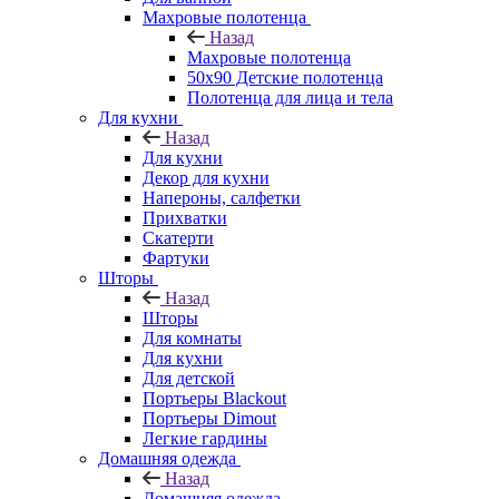
Махровые полотенца
Назад
Махровые полотенца
50х90 Детские полотенца
Полотенца для лица и тела
Для кухни
Назад
Для кухни
Декор для кухни
Напероны, салфетки
Прихватки
Скатерти
Фартуки
Шторы
Назад
Шторы
Для комнаты
Для кухни
Для детской
Портьеры Blackout
Портьеры Dimout
Легкие гардины
Домашняя одежда
Назад
Домашняя одежда