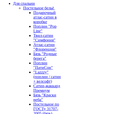
Для спальни
Постельное бельё
Подарочный
атлас-сатин в
коробке
Поплин "Pop
Line"
Твил-сатин
"Симфония"
Атлас-сатин
"Флоренция"
Бязь "Родные
берега"
Поплин
"ПатиСон"
"Lazzzy"
(поплин / сатин
+ велсофт)
Сатин-жаккард
Премиум
Бязь "Краски
неба"
Постельное по
ГОСТу 31707-
2005 (бязь)