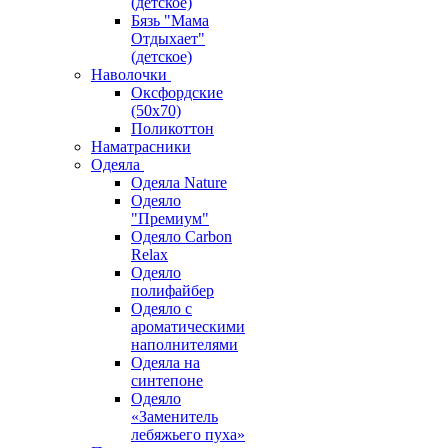
(детское)
Бязь "Мама
Отдыхает"
(детское)
Наволочки
Оксфордские
(50х70)
Поликоттон
Наматрасники
Одеяла
Одеяла Nature
Одеяло
"Премиум"
Одеяло Carbon
Relax
Одеяло
полифайбер
Одеяло с
ароматическими
наполнителями
Одеяла на
синтепоне
Одеяло
«Заменитель
лебяжьего пуха»