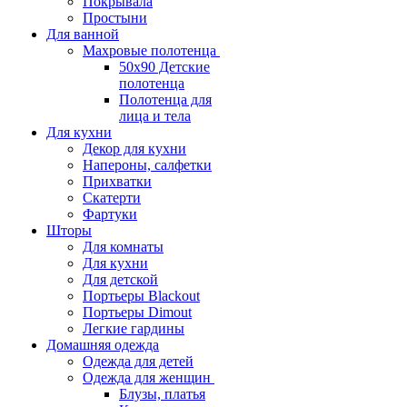
Покрывала
Простыни
Для ванной
Махровые полотенца
50х90 Детские
полотенца
Полотенца для
лица и тела
Для кухни
Декор для кухни
Напероны, салфетки
Прихватки
Скатерти
Фартуки
Шторы
Для комнаты
Для кухни
Для детской
Портьеры Blackout
Портьеры Dimout
Легкие гардины
Домашняя одежда
Одежда для детей
Одежда для женщин
Блузы, платья