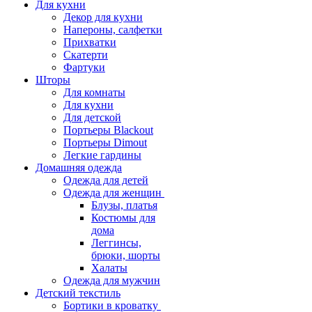
Для кухни
Декор для кухни
Напероны, салфетки
Прихватки
Скатерти
Фартуки
Шторы
Для комнаты
Для кухни
Для детской
Портьеры Blackout
Портьеры Dimout
Легкие гардины
Домашняя одежда
Одежда для детей
Одежда для женщин
Блузы, платья
Костюмы для
дома
Леггинсы,
брюки, шорты
Халаты
Одежда для мужчин
Детский текстиль
Бортики в кроватку