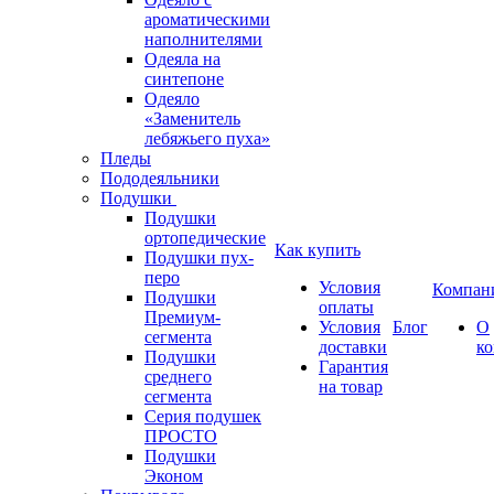
ароматическими
наполнителями
Одеяла на
синтепоне
Одеяло
«Заменитель
лебяжьего пуха»
Пледы
Пододеяльники
Подушки
Подушки
ортопедические
Как купить
Подушки пух-
перо
Условия
Компан
Подушки
оплаты
Премиум-
Условия
Блог
О
сегмента
доставки
к
Подушки
Гарантия
среднего
на товар
сегмента
Серия подушек
ПРОСТО
Подушки
Эконом