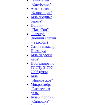
Твил-сатин
"Симфония"
Атлас-сатин
"Флоренция"
Бязь "Родные
берега"
Поплин
"ПатиСон"
"Lazzzy"
(поплин / сатин
+ велсофт)
Сатин-жаккард
Премиум
Бязь "Краски
неба"
Постельное по
ГОСТу 31707-
2005 (бязь)
Бязь
"Ивановское"
Микрофибра
"Рассветная
даль"
Бязь и поплин
"Сплюшка"