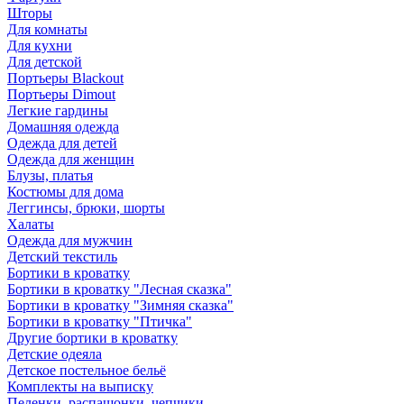
Шторы
Для комнаты
Для кухни
Для детской
Портьеры Blackout
Портьеры Dimout
Легкие гардины
Домашняя одежда
Одежда для детей
Одежда для женщин
Блузы, платья
Костюмы для дома
Леггинсы, брюки, шорты
Халаты
Одежда для мужчин
Детский текстиль
Бортики в кроватку
Бортики в кроватку "Лесная сказка"
Бортики в кроватку "Зимняя сказка"
Бортики в кроватку "Птичка"
Другие бортики в кроватку
Детские одеяла
Детское постельное бельё
Комплекты на выписку
Пеленки, распашонки, чепчики