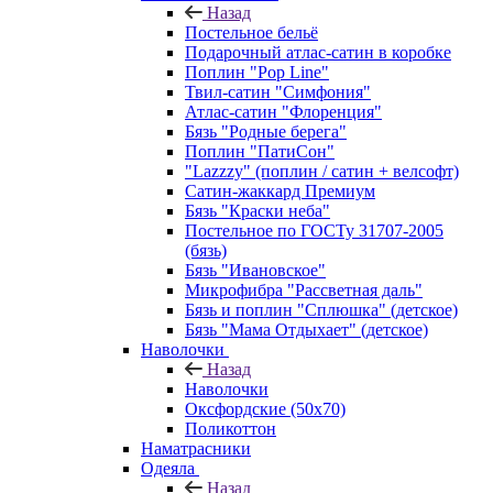
Назад
Постельное бельё
Подарочный атлас-сатин в коробке
Поплин "Pop Line"
Твил-сатин "Симфония"
Атлас-сатин "Флоренция"
Бязь "Родные берега"
Поплин "ПатиСон"
"Lazzzy" (поплин / сатин + велсофт)
Сатин-жаккард Премиум
Бязь "Краски неба"
Постельное по ГОСТу 31707-2005
(бязь)
Бязь "Ивановское"
Микрофибра "Рассветная даль"
Бязь и поплин "Сплюшка" (детское)
Бязь "Мама Отдыхает" (детское)
Наволочки
Назад
Наволочки
Оксфордские (50х70)
Поликоттон
Наматрасники
Одеяла
Назад