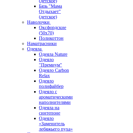
(детское)
Бязь "Мама
Отдыхает"
(детское)
Наволочки
Оксфордские
(50х70)
Поликоттон
Наматрасники
Одеяла
Одеяла Nature
Одеяло
"Премиум"
Одеяло Carbon
Relax
Одеяло
полифайбер
Одеяло с
ароматическими
наполнителями
Одеяла на
синтепоне
Одеяло
«Заменитель
лебяжьего пуха»