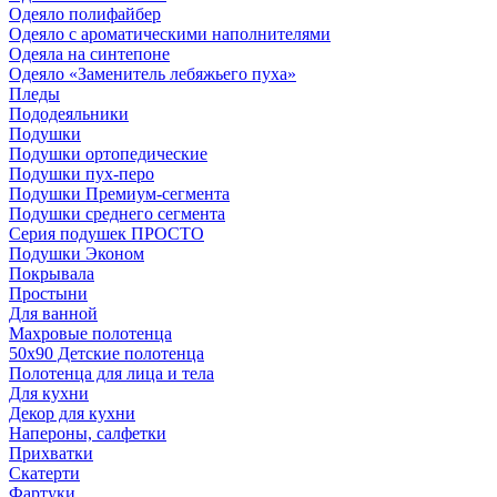
Одеяло полифайбер
Одеяло с ароматическими наполнителями
Одеяла на синтепоне
Одеяло «Заменитель лебяжьего пуха»
Пледы
Пододеяльники
Подушки
Подушки ортопедические
Подушки пух-перо
Подушки Премиум-сегмента
Подушки среднего сегмента
Серия подушек ПРОСТО
Подушки Эконом
Покрывала
Простыни
Для ванной
Махровые полотенца
50х90 Детские полотенца
Полотенца для лица и тела
Для кухни
Декор для кухни
Напероны, салфетки
Прихватки
Скатерти
Фартуки