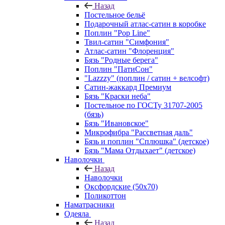
Назад
Постельное бельё
Подарочный атлас-сатин в коробке
Поплин "Pop Line"
Твил-сатин "Симфония"
Атлас-сатин "Флоренция"
Бязь "Родные берега"
Поплин "ПатиСон"
"Lazzzy" (поплин / сатин + велсофт)
Сатин-жаккард Премиум
Бязь "Краски неба"
Постельное по ГОСТу 31707-2005
(бязь)
Бязь "Ивановское"
Микрофибра "Рассветная даль"
Бязь и поплин "Сплюшка" (детское)
Бязь "Мама Отдыхает" (детское)
Наволочки
Назад
Наволочки
Оксфордские (50х70)
Поликоттон
Наматрасники
Одеяла
Назад