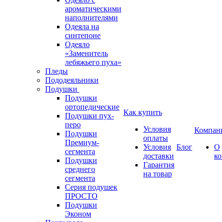
ароматическими
наполнителями
Одеяла на
синтепоне
Одеяло
«Заменитель
лебяжьего пуха»
Пледы
Пододеяльники
Подушки
Подушки
ортопедические
Как купить
Подушки пух-
перо
Условия
Компан
Подушки
оплаты
Премиум-
Условия
Блог
О
сегмента
доставки
к
Подушки
Гарантия
среднего
на товар
сегмента
Серия подушек
ПРОСТО
Подушки
Эконом