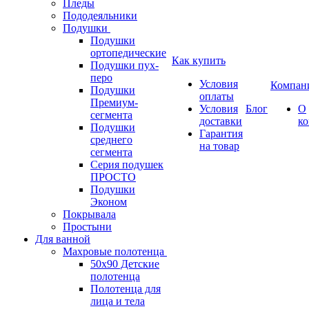
Пледы
Пододеяльники
Подушки
Подушки
ортопедические
Как купить
Подушки пух-
перо
Условия
Компан
Подушки
оплаты
Премиум-
Условия
Блог
О
сегмента
доставки
к
Подушки
Гарантия
среднего
на товар
сегмента
Серия подушек
ПРОСТО
Подушки
Эконом
Покрывала
Простыни
Для ванной
Махровые полотенца
50х90 Детские
полотенца
Полотенца для
лица и тела