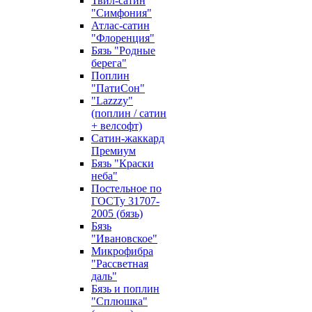
Твил-сатин
"Симфония"
Атлас-сатин
"Флоренция"
Бязь "Родные
берега"
Поплин
"ПатиСон"
"Lazzzy"
(поплин / сатин
+ велсофт)
Сатин-жаккард
Премиум
Бязь "Краски
неба"
Постельное по
ГОСТу 31707-
2005 (бязь)
Бязь
"Ивановское"
Микрофибра
"Рассветная
даль"
Бязь и поплин
"Сплюшка"