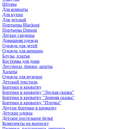
Шторы
Для комнаты
Для кухни
Для детской
Портьеры Blackout
Портьеры Dimout
Легкие гардины
Домашняя одежда
Одежда для детей
Одежда для женщин
Блузы, платья
Костюмы для дома
Леггинсы, брюки, шорты
Халаты
Одежда для мужчин
Детский текстиль
Бортики в кроватку
Бортики в кроватку "Лесная сказка"
Бортики в кроватку "Зимняя сказка"
Бортики в кроватку "Птичка"
Другие бортики в кроватку
Детские одеяла
Детское постельное бельё
Комплекты на выписку
Пеленки, распашонки, чепчики