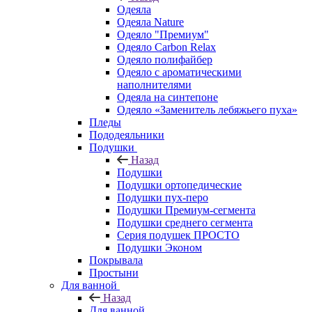
Одеяла
Одеяла Nature
Одеяло "Премиум"
Одеяло Carbon Relax
Одеяло полифайбер
Одеяло с ароматическими
наполнителями
Одеяла на синтепоне
Одеяло «Заменитель лебяжьего пуха»
Пледы
Пододеяльники
Подушки
Назад
Подушки
Подушки ортопедические
Подушки пух-перо
Подушки Премиум-сегмента
Подушки среднего сегмента
Серия подушек ПРОСТО
Подушки Эконом
Покрывала
Простыни
Для ванной
Назад
Для ванной