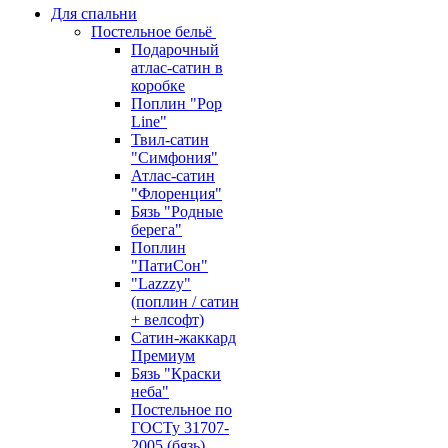
Для спальни
Постельное бельё
Подарочный
атлас-сатин в
коробке
Поплин "Pop
Line"
Твил-сатин
"Симфония"
Атлас-сатин
"Флоренция"
Бязь "Родные
берега"
Поплин
"ПатиСон"
"Lazzzy"
(поплин / сатин
+ велсофт)
Сатин-жаккард
Премиум
Бязь "Краски
неба"
Постельное по
ГОСТу 31707-
2005 (бязь)