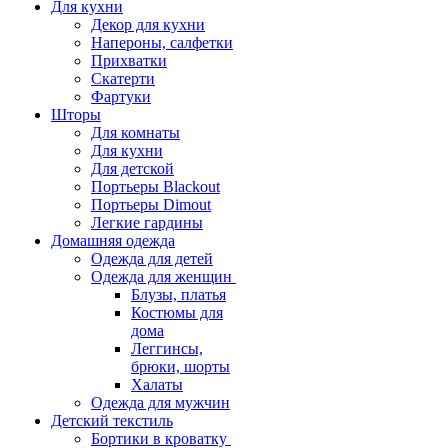
Для кухни
Декор для кухни
Напероны, салфетки
Прихватки
Скатерти
Фартуки
Шторы
Для комнаты
Для кухни
Для детской
Портьеры Blackout
Портьеры Dimout
Легкие гардины
Домашняя одежда
Одежда для детей
Одежда для женщин
Блузы, платья
Костюмы для
дома
Леггинсы,
брюки, шорты
Халаты
Одежда для мужчин
Детский текстиль
Бортики в кроватку