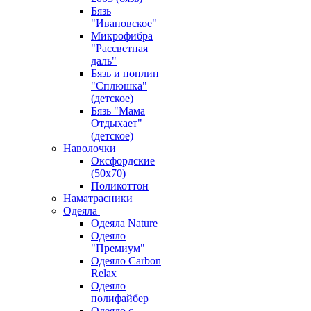
Бязь
"Ивановское"
Микрофибра
"Рассветная
даль"
Бязь и поплин
"Сплюшка"
(детское)
Бязь "Мама
Отдыхает"
(детское)
Наволочки
Оксфордские
(50х70)
Поликоттон
Наматрасники
Одеяла
Одеяла Nature
Одеяло
"Премиум"
Одеяло Carbon
Relax
Одеяло
полифайбер
Одеяло с