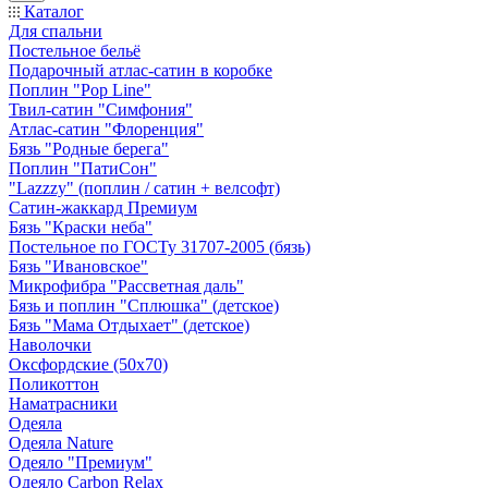
Каталог
Для спальни
Постельное бельё
Подарочный атлас-сатин в коробке
Поплин "Pop Line"
Твил-сатин "Симфония"
Атлас-сатин "Флоренция"
Бязь "Родные берега"
Поплин "ПатиСон"
"Lazzzy" (поплин / сатин + велсофт)
Сатин-жаккард Премиум
Бязь "Краски неба"
Постельное по ГОСТу 31707-2005 (бязь)
Бязь "Ивановское"
Микрофибра "Рассветная даль"
Бязь и поплин "Сплюшка" (детское)
Бязь "Мама Отдыхает" (детское)
Наволочки
Оксфордские (50х70)
Поликоттон
Наматрасники
Одеяла
Одеяла Nature
Одеяло "Премиум"
Одеяло Carbon Relax