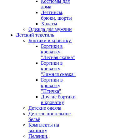
Костюмы для
дома
Леггинсы,
брюки, шорты
Халаты
Одежда для мужчин
Детский текстиль
Бортики в кроватку
Бортики в
кроватку
"Лесная сказка"
Бортики в
кроватку
"Зимняя сказка"
Бортики в
кроватку
"Птичка"
Другие бортики
в кроватку
Детские одеяла
Детское постельное
бельё
Комплекты на
выписку
Пеленки,