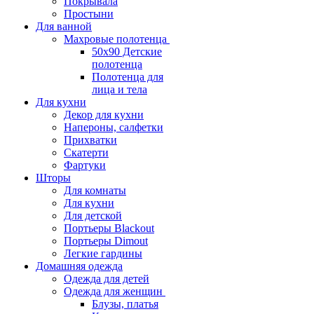
Покрывала
Простыни
Для ванной
Махровые полотенца
50х90 Детские
полотенца
Полотенца для
лица и тела
Для кухни
Декор для кухни
Напероны, салфетки
Прихватки
Скатерти
Фартуки
Шторы
Для комнаты
Для кухни
Для детской
Портьеры Blackout
Портьеры Dimout
Легкие гардины
Домашняя одежда
Одежда для детей
Одежда для женщин
Блузы, платья