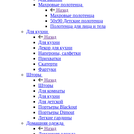
Махровые полотенца
Назад
Махровые полотенца
50х90 Детские полотенца
Полотенца для лица и тела
Для кухни
Назад
Для кухни
Декор для кухни
Напероны, салфетки
Прихватки
Скатерти
Фартуки
Шторы
Назад
Шторы
Для комнаты
Для кухни
Для детской
Портьеры Blackout
Портьеры Dimout
Легкие гардины
Домашняя одежда
Назад
Домашняя одежда