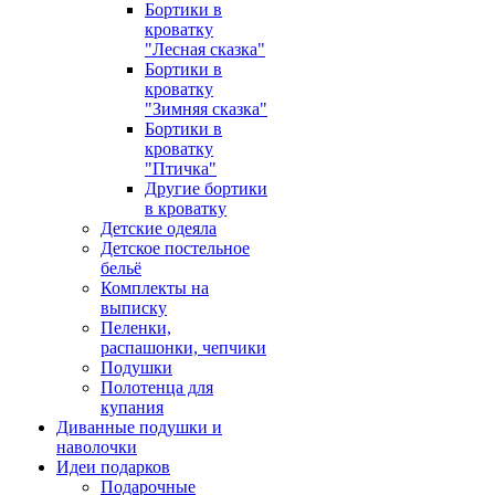
Бортики в
кроватку
"Лесная сказка"
Бортики в
кроватку
"Зимняя сказка"
Бортики в
кроватку
"Птичка"
Другие бортики
в кроватку
Детские одеяла
Детское постельное
бельё
Комплекты на
выписку
Пеленки,
распашонки, чепчики
Подушки
Полотенца для
купания
Диванные подушки и
наволочки
Идеи подарков
Подарочные