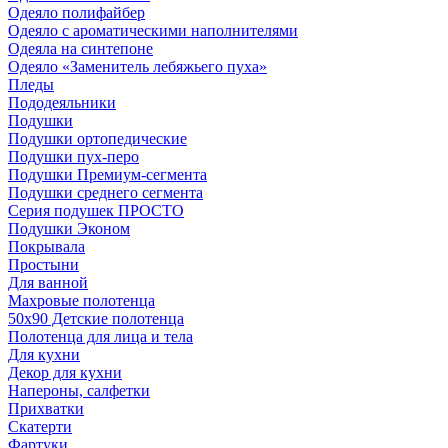
Одеяло полифайбер
Одеяло с ароматическими наполнителями
Одеяла на синтепоне
Одеяло «Заменитель лебяжьего пуха»
Пледы
Пододеяльники
Подушки
Подушки ортопедические
Подушки пух-перо
Подушки Премиум-сегмента
Подушки среднего сегмента
Серия подушек ПРОСТО
Подушки Эконом
Покрывала
Простыни
Для ванной
Махровые полотенца
50х90 Детские полотенца
Полотенца для лица и тела
Для кухни
Декор для кухни
Напероны, салфетки
Прихватки
Скатерти
Фартуки