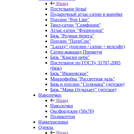
Назад
Постельное бельё
Подарочный атлас-сатин в коробке
Поплин "Pop Line"
Твил-сатин "Симфония"
Атлас-сатин "Флоренция"
Бязь "Родные берега"
Поплин "ПатиСон"
"Lazzzy" (поплин / сатин + велсофт)
Сатин-жаккард Премиум
Бязь "Краски неба"
Постельное по ГОСТу 31707-2005
(бязь)
Бязь "Ивановское"
Микрофибра "Рассветная даль"
Бязь и поплин "Сплюшка" (детское)
Бязь "Мама Отдыхает" (детское)
Наволочки
Назад
Наволочки
Оксфордские (50х70)
Поликоттон
Наматрасники
Одеяла
Назад