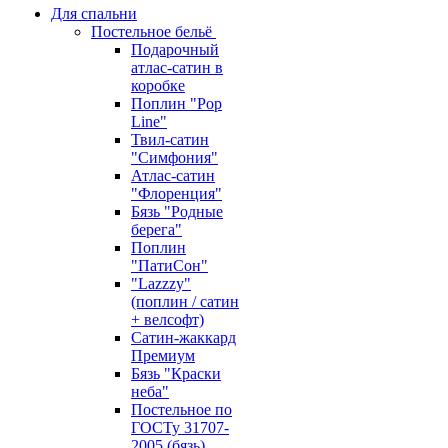
Для спальни
Постельное бельё
Подарочный
атлас-сатин в
коробке
Поплин "Pop
Line"
Твил-сатин
"Симфония"
Атлас-сатин
"Флоренция"
Бязь "Родные
берега"
Поплин
"ПатиСон"
"Lazzzy"
(поплин / сатин
+ велсофт)
Сатин-жаккард
Премиум
Бязь "Краски
неба"
Постельное по
ГОСТу 31707-
2005 (бязь)