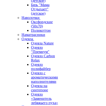
(детское)
Бязь "Мама
Отдыхает"
(детское)
Наволочки
Оксфордские
(50х70)
Поликоттон
Наматрасники
Одеяла
Одеяла Nature
Одеяло
"Премиум"
Одеяло Carbon
Relax
Одеяло
полифайбер
Одеяло с
ароматическими
наполнителями
Одеяла на
синтепоне
Одеяло
«Заменитель
лебяжьего пуха»