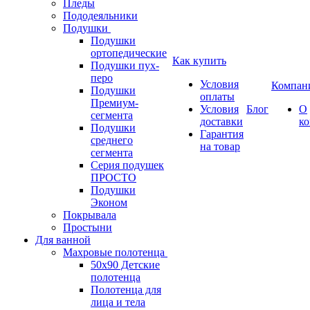
Пледы
Пододеяльники
Подушки
Подушки
ортопедические
Как купить
Подушки пух-
перо
Условия
Компан
Подушки
оплаты
Премиум-
Условия
Блог
О
сегмента
доставки
к
Подушки
Гарантия
среднего
на товар
сегмента
Серия подушек
ПРОСТО
Подушки
Эконом
Покрывала
Простыни
Для ванной
Махровые полотенца
50х90 Детские
полотенца
Полотенца для
лица и тела