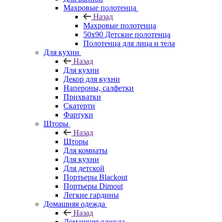
Махровые полотенца
Назад
Махровые полотенца
50х90 Детские полотенца
Полотенца для лица и тела
Для кухни
Назад
Для кухни
Декор для кухни
Напероны, салфетки
Прихватки
Скатерти
Фартуки
Шторы
Назад
Шторы
Для комнаты
Для кухни
Для детской
Портьеры Blackout
Портьеры Dimout
Легкие гардины
Домашняя одежда
Назад
Домашняя одежда