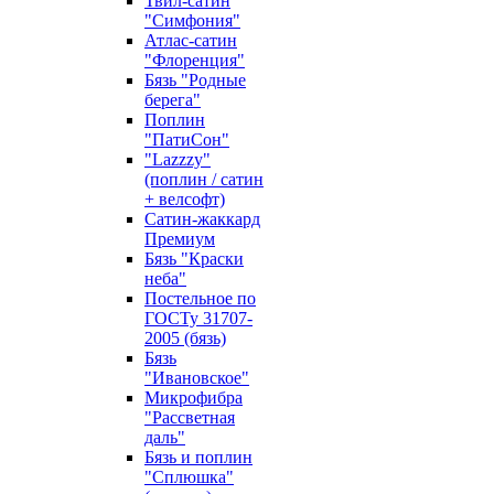
Твил-сатин
"Симфония"
Атлас-сатин
"Флоренция"
Бязь "Родные
берега"
Поплин
"ПатиСон"
"Lazzzy"
(поплин / сатин
+ велсофт)
Сатин-жаккард
Премиум
Бязь "Краски
неба"
Постельное по
ГОСТу 31707-
2005 (бязь)
Бязь
"Ивановское"
Микрофибра
"Рассветная
даль"
Бязь и поплин
"Сплюшка"