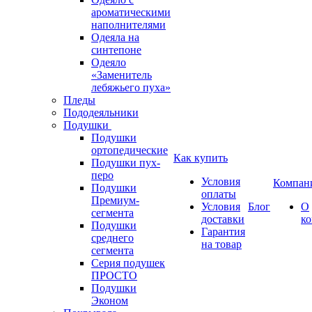
ароматическими
наполнителями
Одеяла на
синтепоне
Одеяло
«Заменитель
лебяжьего пуха»
Пледы
Пододеяльники
Подушки
Подушки
ортопедические
Как купить
Подушки пух-
перо
Условия
Компан
Подушки
оплаты
Премиум-
Условия
Блог
О
сегмента
доставки
к
Подушки
Гарантия
среднего
на товар
сегмента
Серия подушек
ПРОСТО
Подушки
Эконом