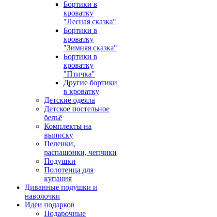
Бортики в
кроватку
"Лесная сказка"
Бортики в
кроватку
"Зимняя сказка"
Бортики в
кроватку
"Птичка"
Другие бортики
в кроватку
Детские одеяла
Детское постельное
бельё
Комплекты на
выписку
Пеленки,
распашонки, чепчики
Подушки
Полотенца для
купания
Диванные подушки и
наволочки
Идеи подарков
Подарочные