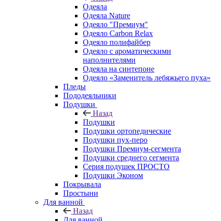
Одеяла
Одеяла Nature
Одеяло "Премиум"
Одеяло Carbon Relax
Одеяло полифайбер
Одеяло с ароматическими
наполнителями
Одеяла на синтепоне
Одеяло «Заменитель лебяжьего пуха»
Пледы
Пододеяльники
Подушки
Назад
Подушки
Подушки ортопедические
Подушки пух-перо
Подушки Премиум-сегмента
Подушки среднего сегмента
Серия подушек ПРОСТО
Подушки Эконом
Покрывала
Простыни
Для ванной
Назад
Для ванной