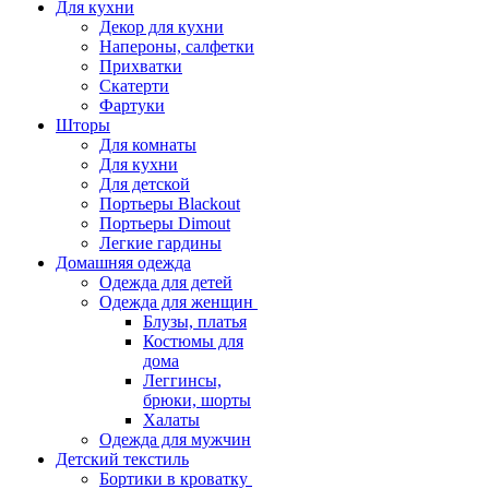
Для кухни
Декор для кухни
Напероны, салфетки
Прихватки
Скатерти
Фартуки
Шторы
Для комнаты
Для кухни
Для детской
Портьеры Blackout
Портьеры Dimout
Легкие гардины
Домашняя одежда
Одежда для детей
Одежда для женщин
Блузы, платья
Костюмы для
дома
Леггинсы,
брюки, шорты
Халаты
Одежда для мужчин
Детский текстиль
Бортики в кроватку