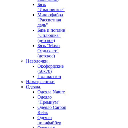
Бязь
"Ивановское"
Микрофибра
"Рассветная
даль"
Бязь и поплин
"Сплюшка"
(детское)
Бязь "Мама
Отдыхает"
(детское)
Наволочки
Оксфордские
(50х70)
Поликоттон
Наматрасники
Одеяла
Одеяла Nature
Одеяло
"Премиум"
Одеяло Carbon
Relax
Одеяло
полифайбер
Одеяло с