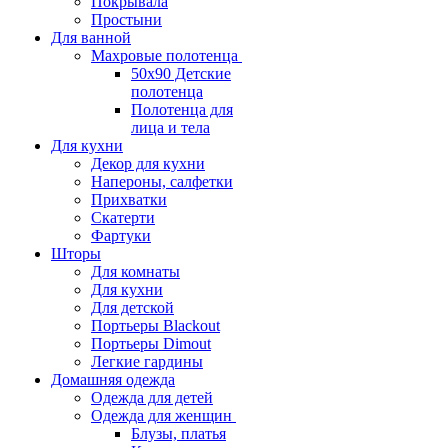
Покрывала
Простыни
Для ванной
Махровые полотенца
50х90 Детские
полотенца
Полотенца для
лица и тела
Для кухни
Декор для кухни
Напероны, салфетки
Прихватки
Скатерти
Фартуки
Шторы
Для комнаты
Для кухни
Для детской
Портьеры Blackout
Портьеры Dimout
Легкие гардины
Домашняя одежда
Одежда для детей
Одежда для женщин
Блузы, платья