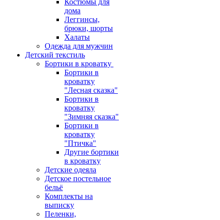
Костюмы для
дома
Леггинсы,
брюки, шорты
Халаты
Одежда для мужчин
Детский текстиль
Бортики в кроватку
Бортики в
кроватку
"Лесная сказка"
Бортики в
кроватку
"Зимняя сказка"
Бортики в
кроватку
"Птичка"
Другие бортики
в кроватку
Детские одеяла
Детское постельное
бельё
Комплекты на
выписку
Пеленки,