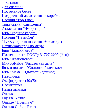
Каталог
Для спальни
Постельное бельё
Подарочный атлас-сатин в коробке
Поплин "Pop Line"
Твил-сатин "Симфония"
Атлас-сатин "Флоренция"
Бязь "Родные берега"
Поплин "ПатиСон"
"Lazzzy" (поплин / сатин + велсофт)
Сатин-жаккард Премиум
Бязь "Краски неба"
Постельное по ГОСТу 31707-2005 (бязь)
Бязь "Ивановское"
Микрофибра "Рассветная даль"
Бязь и поплин "Сплюшка" (детское)
Бязь "Мама Отдыхает" (детское)
Наволочки
Оксфордские (50х70)
Поликоттон
Наматрасники
Одеяла
Одеяла Nature
Одеяло "Премиум"
Одеяло Carbon Relax