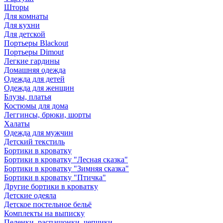
Шторы
Для комнаты
Для кухни
Для детской
Портьеры Blackout
Портьеры Dimout
Легкие гардины
Домашняя одежда
Одежда для детей
Одежда для женщин
Блузы, платья
Костюмы для дома
Леггинсы, брюки, шорты
Халаты
Одежда для мужчин
Детский текстиль
Бортики в кроватку
Бортики в кроватку "Лесная сказка"
Бортики в кроватку "Зимняя сказка"
Бортики в кроватку "Птичка"
Другие бортики в кроватку
Детские одеяла
Детское постельное бельё
Комплекты на выписку
Пеленки, распашонки, чепчики