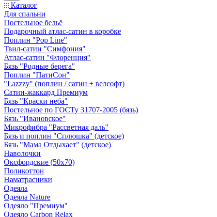
Каталог
Для спальни
Постельное бельё
Подарочный атлас-сатин в коробке
Поплин "Pop Line"
Твил-сатин "Симфония"
Атлас-сатин "Флоренция"
Бязь "Родные берега"
Поплин "ПатиСон"
"Lazzzy" (поплин / сатин + велсофт)
Сатин-жаккард Премиум
Бязь "Краски неба"
Постельное по ГОСТу 31707-2005 (бязь)
Бязь "Ивановское"
Микрофибра "Рассветная даль"
Бязь и поплин "Сплюшка" (детское)
Бязь "Мама Отдыхает" (детское)
Наволочки
Оксфордские (50х70)
Поликоттон
Наматрасники
Одеяла
Одеяла Nature
Одеяло "Премиум"
Одеяло Carbon Relax