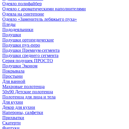
Одеяло полифайбер
Одеяло с ароматическими наполнителями
Одеяла на синтепоне
Одеяло «Заменитель лебяжьего пуха»
Пледы
Пододеяльники
Подушки
Подушки ортопедические
Подушки пух-перо
Подушки Премиум-сегмента
Подушки среднего сегмента
Серия подушек ПРОСТО
Подушки Эконом
Покрывала
Простыни
Для ванной
Махровые полотенца
50х90 Детские полотенца
Полотенца для лица и тела
Для кухни
Декор для кухни
Напероны, салфетки
Прихватки
Скатерти
Фартуки