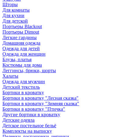
Шторы
Для комнаты
Для кухни
Для детской
Портьеры Blackout
Портьеры Dimout
Легкие гардины
Домашняя одежда
Одежда для детей
Одежда для женщин
Блузы, платья
Костюмы для дома
Леггинсы, брюки, шорты
Халаты
Одежда для мужчин
Детский текстиль
Бортики в кроватку
Бортики в кроватку "Лесная сказка"
Бортики в кроватку "Зимняя сказка"
Бортики в кроватку "Птичка"
Другие бортики в кроватку
Детские одеяла
Детское постельное бельё
Комплекты на выписку
Пеленки, распашонки, чепчики