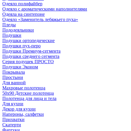
Одеяло полифайбер
Одеяло с ароматическими наполнителями
Одеяла на синтепоне
Одеяло «Заменитель лебяжьего пуха»
Пледы
Пододеяльники
Подушки
Подушки ортопедические
Подушки пух-перо
Подушки Премиум-сегмента
Подушки среднего сегмента
Серия подушек ПРОСТО
Подушки Эконом
Покрывала
Простыни
Для ванной
Махровые полотенца
50х90 Детские полотенца
Полотенца для лица и тела
Для кухни
Декор для кухни
Напероны, салфетки
Прихватки
Скатерти
Фартуки