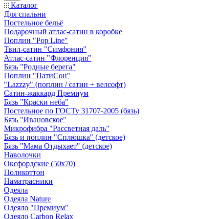
Каталог
Для спальни
Постельное бельё
Подарочный атлас-сатин в коробке
Поплин "Pop Line"
Твил-сатин "Симфония"
Атлас-сатин "Флоренция"
Бязь "Родные берега"
Поплин "ПатиСон"
"Lazzzy" (поплин / сатин + велсофт)
Сатин-жаккард Премиум
Бязь "Краски неба"
Постельное по ГОСТу 31707-2005 (бязь)
Бязь "Ивановское"
Микрофибра "Рассветная даль"
Бязь и поплин "Сплюшка" (детское)
Бязь "Мама Отдыхает" (детское)
Наволочки
Оксфордские (50х70)
Поликоттон
Наматрасники
Одеяла
Одеяла Nature
Одеяло "Премиум"
Одеяло Carbon Relax