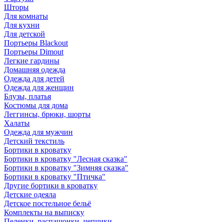
Шторы
Для комнаты
Для кухни
Для детской
Портьеры Blackout
Портьеры Dimout
Легкие гардины
Домашняя одежда
Одежда для детей
Одежда для женщин
Блузы, платья
Костюмы для дома
Леггинсы, брюки, шорты
Халаты
Одежда для мужчин
Детский текстиль
Бортики в кроватку
Бортики в кроватку "Лесная сказка"
Бортики в кроватку "Зимняя сказка"
Бортики в кроватку "Птичка"
Другие бортики в кроватку
Детские одеяла
Детское постельное бельё
Комплекты на выписку
Пеленки, распашонки, чепчики