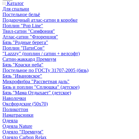
Каталог
Для спальни
Постельное бельё
Подарочный атлас-сатин в коробке
Поплин "Pop Line"
Твил-сатин "Симфония"
Атлас-сатин "Флоренция"
Бязь "Родные берега"
Поплин "ПатиСон"
"Lazzzy" (поплин / сатин + велсофт)
Сатин-жаккард Премиум
Бязь "Краски неба"
Постельное по ГОСТу 31707-2005 (бязь)
Бязь "Ивановское"
Микрофибра "Рассветная даль"
Бязь и поплин "Сплюшка" (детское)
Бязь "Мама Отдыхает" (детское)
Наволочки
Оксфордские (50х70)
Поликоттон
Наматрасники
Одеяла
Одеяла Nature
Одеяло "Премиум"
Одеяло Carbon Relax