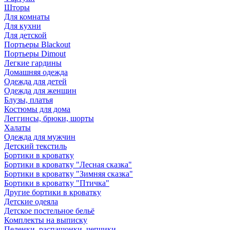
Шторы
Для комнаты
Для кухни
Для детской
Портьеры Blackout
Портьеры Dimout
Легкие гардины
Домашняя одежда
Одежда для детей
Одежда для женщин
Блузы, платья
Костюмы для дома
Леггинсы, брюки, шорты
Халаты
Одежда для мужчин
Детский текстиль
Бортики в кроватку
Бортики в кроватку "Лесная сказка"
Бортики в кроватку "Зимняя сказка"
Бортики в кроватку "Птичка"
Другие бортики в кроватку
Детские одеяла
Детское постельное бельё
Комплекты на выписку
Пеленки, распашонки, чепчики