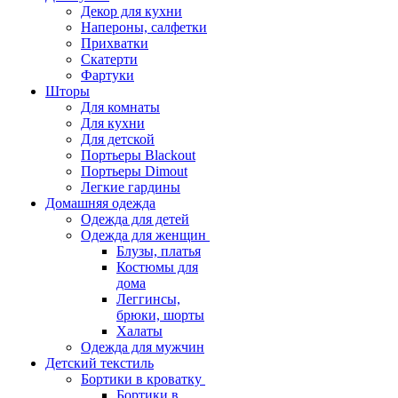
Декор для кухни
Напероны, салфетки
Прихватки
Скатерти
Фартуки
Шторы
Для комнаты
Для кухни
Для детской
Портьеры Blackout
Портьеры Dimout
Легкие гардины
Домашняя одежда
Одежда для детей
Одежда для женщин
Блузы, платья
Костюмы для
дома
Леггинсы,
брюки, шорты
Халаты
Одежда для мужчин
Детский текстиль
Бортики в кроватку
Бортики в