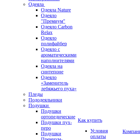
Одеяла
Одеяла Nature
Одеяло
"Премиум"
Одеяло Carbon
Relax
Одеяло
полифайбер
Одеяло с
ароматическими
наполнителями
Одеяла на
синтепоне
Одеяло
«Заменитель
лебяжьего пуха»
Пледы
Пододеяльники
Подушки
Подушки
ортопедические
Как купить
Подушки пух-
перо
Условия
Компан
Подушки
оплаты
Премиум-