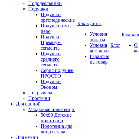
Пододеяльники
Подушки
Подушки
ортопедические
Как купить
Подушки пух-
перо
Условия
Компан
Подушки
оплаты
Премиум-
Условия
Блог
О
сегмента
доставки
к
Подушки
Гарантия
среднего
на товар
сегмента
Серия подушек
ПРОСТО
Подушки
Эконом
Покрывала
Простыни
Для ванной
Махровые полотенца
50х90 Детские
полотенца
Полотенца для
лица и тела
Для кухни