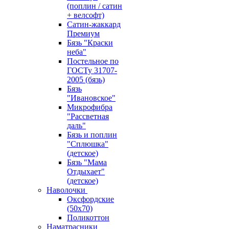
(поплин / сатин
+ велсофт)
Сатин-жаккард
Премиум
Бязь "Краски
неба"
Постельное по
ГОСТу 31707-
2005 (бязь)
Бязь
"Ивановское"
Микрофибра
"Рассветная
даль"
Бязь и поплин
"Сплюшка"
(детское)
Бязь "Мама
Отдыхает"
(детское)
Наволочки
Оксфордские
(50х70)
Поликоттон
Наматрасники