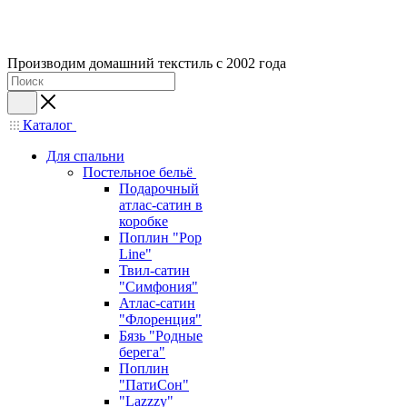
Производим домашний текстиль с 2002 года
Каталог
Для спальни
Постельное бельё
Подарочный
атлас-сатин в
коробке
Поплин "Pop
Line"
Твил-сатин
"Симфония"
Атлас-сатин
"Флоренция"
Бязь "Родные
берега"
Поплин
"ПатиСон"
"Lazzzy"