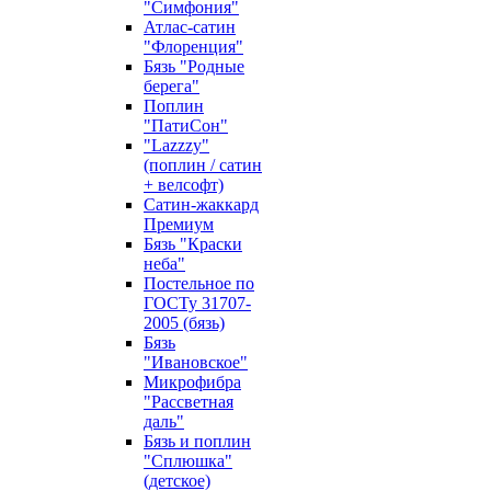
"Симфония"
Атлас-сатин
"Флоренция"
Бязь "Родные
берега"
Поплин
"ПатиСон"
"Lazzzy"
(поплин / сатин
+ велсофт)
Сатин-жаккард
Премиум
Бязь "Краски
неба"
Постельное по
ГОСТу 31707-
2005 (бязь)
Бязь
"Ивановское"
Микрофибра
"Рассветная
даль"
Бязь и поплин
"Сплюшка"
(детское)