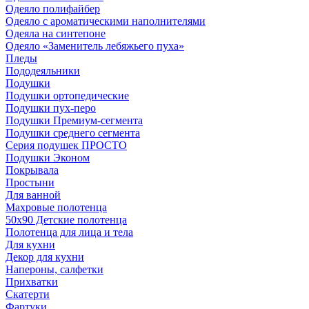
Одеяло полифайбер
Одеяло с ароматическими наполнителями
Одеяла на синтепоне
Одеяло «Заменитель лебяжьего пуха»
Пледы
Пододеяльники
Подушки
Подушки ортопедические
Подушки пух-перо
Подушки Премиум-сегмента
Подушки среднего сегмента
Серия подушек ПРОСТО
Подушки Эконом
Покрывала
Простыни
Для ванной
Махровые полотенца
50х90 Детские полотенца
Полотенца для лица и тела
Для кухни
Декор для кухни
Напероны, салфетки
Прихватки
Скатерти
Фартуки