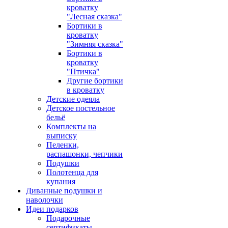
кроватку
"Лесная сказка"
Бортики в
кроватку
"Зимняя сказка"
Бортики в
кроватку
"Птичка"
Другие бортики
в кроватку
Детские одеяла
Детское постельное
бельё
Комплекты на
выписку
Пеленки,
распашонки, чепчики
Подушки
Полотенца для
купания
Диванные подушки и
наволочки
Идеи подарков
Подарочные
сертификаты