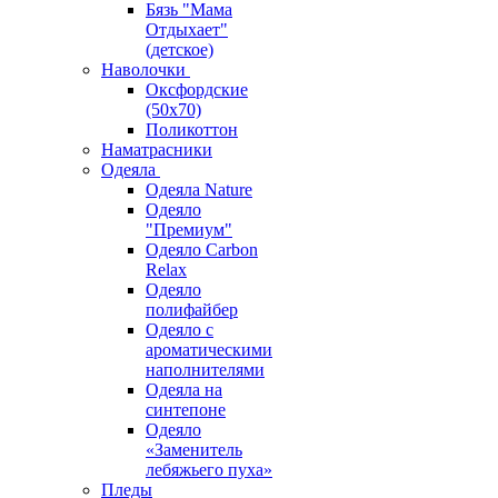
Бязь "Мама
Отдыхает"
(детское)
Наволочки
Оксфордские
(50х70)
Поликоттон
Наматрасники
Одеяла
Одеяла Nature
Одеяло
"Премиум"
Одеяло Carbon
Relax
Одеяло
полифайбер
Одеяло с
ароматическими
наполнителями
Одеяла на
синтепоне
Одеяло
«Заменитель
лебяжьего пуха»
Пледы