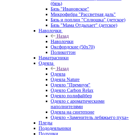
(бязь)
Бязь "Ивановское"
Микрофибра "Рассветная даль"
Бязь и поплин "Сплюшка" (детское)
Бязь "Мама Отдыхает" (детское)
Наволочки
Назад
Наволочки
Оксфордские (50х70)
Поликоттон
Наматрасники
Одеяла
Назад
Одеяла
Одеяла Nature
Одеяло "Премиум"
Одеяло Carbon Relax
Одеяло полифайбер
Одеяло с ароматическими
наполнителями
Одеяла на синтепоне
Одеяло «Заменитель лебяжьего пуха»
Пледы
Пододеяльники
Подушки