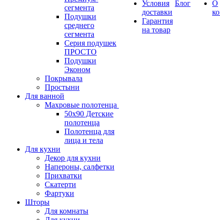
Условия
Блог
О
сегмента
доставки
к
Подушки
Гарантия
среднего
на товар
сегмента
Серия подушек
ПРОСТО
Подушки
Эконом
Покрывала
Простыни
Для ванной
Махровые полотенца
50х90 Детские
полотенца
Полотенца для
лица и тела
Для кухни
Декор для кухни
Напероны, салфетки
Прихватки
Скатерти
Фартуки
Шторы
Для комнаты
Для кухни