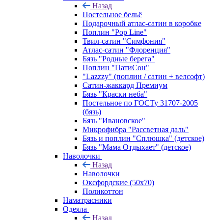
Назад
Постельное бельё
Подарочный атлас-сатин в коробке
Поплин "Pop Line"
Твил-сатин "Симфония"
Атлас-сатин "Флоренция"
Бязь "Родные берега"
Поплин "ПатиСон"
"Lazzzy" (поплин / сатин + велсофт)
Сатин-жаккард Премиум
Бязь "Краски неба"
Постельное по ГОСТу 31707-2005
(бязь)
Бязь "Ивановское"
Микрофибра "Рассветная даль"
Бязь и поплин "Сплюшка" (детское)
Бязь "Мама Отдыхает" (детское)
Наволочки
Назад
Наволочки
Оксфордские (50х70)
Поликоттон
Наматрасники
Одеяла
Назад