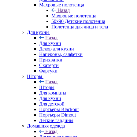
Махровые полотенца
Назад
Махровые полотенца
50х90 Детские полотенца
Полотенца для лица и тела
Для кухни
Назад
Для кухни
Декор для кухни
Напероны, салфетки
Прихватки
Скатерти
Фартуки
Шторы
Назад
Шторы
Для комнаты
Для кухни
Для детской
Портьеры Blackout
Портьеры Dimout
Легкие гардины
Домашняя одежда
Назад
Домашняя одежда