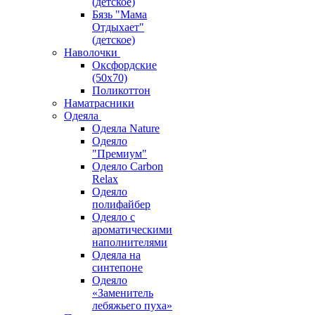
(детское)
Бязь "Мама
Отдыхает"
(детское)
Наволочки
Оксфордские
(50х70)
Поликоттон
Наматрасники
Одеяла
Одеяла Nature
Одеяло
"Премиум"
Одеяло Carbon
Relax
Одеяло
полифайбер
Одеяло с
ароматическими
наполнителями
Одеяла на
синтепоне
Одеяло
«Заменитель
лебяжьего пуха»