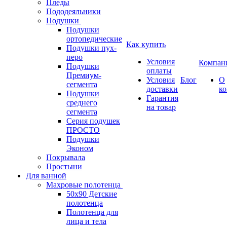
Пледы
Пододеяльники
Подушки
Подушки
ортопедические
Как купить
Подушки пух-
перо
Условия
Компан
Подушки
оплаты
Премиум-
Условия
Блог
О
сегмента
доставки
к
Подушки
Гарантия
среднего
на товар
сегмента
Серия подушек
ПРОСТО
Подушки
Эконом
Покрывала
Простыни
Для ванной
Махровые полотенца
50х90 Детские
полотенца
Полотенца для
лица и тела