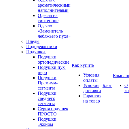
ароматическими
наполнителями
Одеяла на
синтепоне
Одеяло
«Заменитель
лебяжьего пуха»
Пледы
Пододеяльники
Подушки
Подушки
ортопедические
Как купить
Подушки пух-
перо
Условия
Компан
Подушки
оплаты
Премиум-
Условия
Блог
О
сегмента
доставки
к
Подушки
Гарантия
среднего
на товар
сегмента
Серия подушек
ПРОСТО
Подушки
Эконом