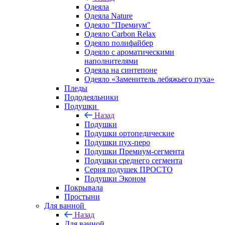
Одеяла
Одеяла Nature
Одеяло "Премиум"
Одеяло Carbon Relax
Одеяло полифайбер
Одеяло с ароматическими
наполнителями
Одеяла на синтепоне
Одеяло «Заменитель лебяжьего пуха»
Пледы
Пододеяльники
Подушки
Назад
Подушки
Подушки ортопедические
Подушки пух-перо
Подушки Премиум-сегмента
Подушки среднего сегмента
Серия подушек ПРОСТО
Подушки Эконом
Покрывала
Простыни
Для ванной
Назад
Для ванной