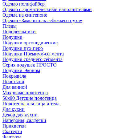
Одеяло полифайбер
Одеяло с ароматическими наполнителями
Одеяла на синтепоне
Одеяло «Заменитель лебяжьего пуха»
Пледы
Пододеяльники
Подушки
Подушки ортопедические
Подушки пух-перо
Подушки Премиум-сегмента
Подушки среднего сегмента
Серия подушек ПРОСТО
Подушки Эконом
Покрывала
Простыни
Для ванной
Махровые полотенца
50х90 Детские полотенца
Полотенца для лица и тела
Для кухни
Декор для кухни
Напероны, салфетки
Прихватки
Скатерти
Фартуки