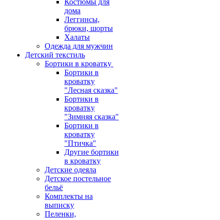
Костюмы для
дома
Леггинсы,
брюки, шорты
Халаты
Одежда для мужчин
Детский текстиль
Бортики в кроватку
Бортики в
кроватку
"Лесная сказка"
Бортики в
кроватку
"Зимняя сказка"
Бортики в
кроватку
"Птичка"
Другие бортики
в кроватку
Детские одеяла
Детское постельное
бельё
Комплекты на
выписку
Пеленки,