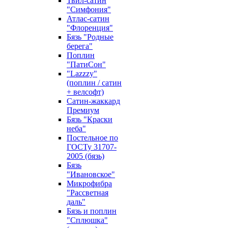
Твил-сатин
"Симфония"
Атлас-сатин
"Флоренция"
Бязь "Родные
берега"
Поплин
"ПатиСон"
"Lazzzy"
(поплин / сатин
+ велсофт)
Сатин-жаккард
Премиум
Бязь "Краски
неба"
Постельное по
ГОСТу 31707-
2005 (бязь)
Бязь
"Ивановское"
Микрофибра
"Рассветная
даль"
Бязь и поплин
"Сплюшка"