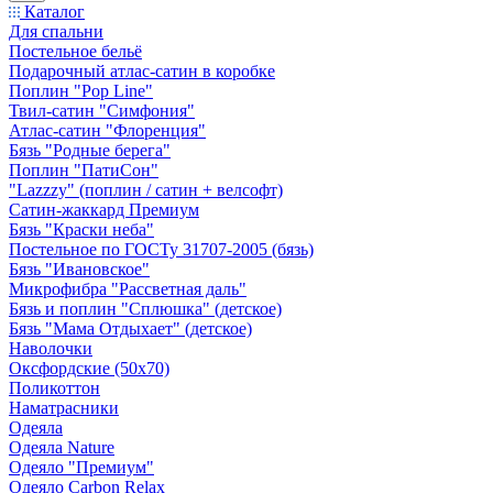
Каталог
Для спальни
Постельное бельё
Подарочный атлас-сатин в коробке
Поплин "Pop Line"
Твил-сатин "Симфония"
Атлас-сатин "Флоренция"
Бязь "Родные берега"
Поплин "ПатиСон"
"Lazzzy" (поплин / сатин + велсофт)
Сатин-жаккард Премиум
Бязь "Краски неба"
Постельное по ГОСТу 31707-2005 (бязь)
Бязь "Ивановское"
Микрофибра "Рассветная даль"
Бязь и поплин "Сплюшка" (детское)
Бязь "Мама Отдыхает" (детское)
Наволочки
Оксфордские (50х70)
Поликоттон
Наматрасники
Одеяла
Одеяла Nature
Одеяло "Премиум"
Одеяло Carbon Relax