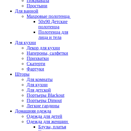
Покрывала
Простыни
Для ванной
Махровые полотенца
50х90 Детские
полотенца
Полотенца для
лица и тела
Для кухни
Декор для кухни
Напероны, салфетки
Прихватки
Скатерти
Фартуки
Шторы
Для комнаты
Для кухни
Для детской
Портьеры Blackout
Портьеры Dimout
Легкие гардины
Домашняя одежда
Одежда для детей
Одежда для женщин
Блузы, платья