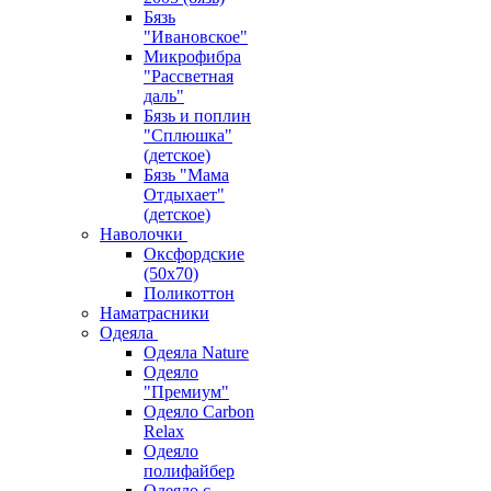
Бязь
"Ивановское"
Микрофибра
"Рассветная
даль"
Бязь и поплин
"Сплюшка"
(детское)
Бязь "Мама
Отдыхает"
(детское)
Наволочки
Оксфордские
(50х70)
Поликоттон
Наматрасники
Одеяла
Одеяла Nature
Одеяло
"Премиум"
Одеяло Carbon
Relax
Одеяло
полифайбер
Одеяло с