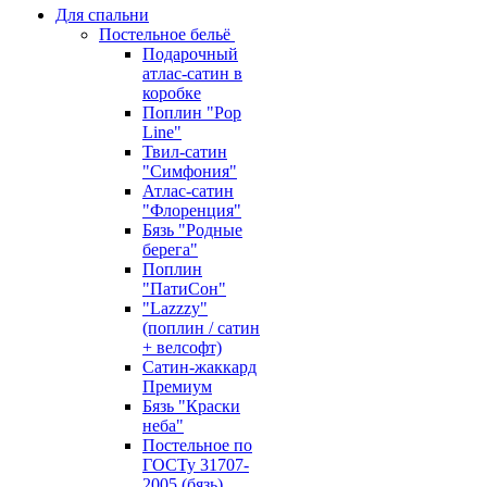
Для спальни
Постельное бельё
Подарочный
атлас-сатин в
коробке
Поплин "Pop
Line"
Твил-сатин
"Симфония"
Атлас-сатин
"Флоренция"
Бязь "Родные
берега"
Поплин
"ПатиСон"
"Lazzzy"
(поплин / сатин
+ велсофт)
Сатин-жаккард
Премиум
Бязь "Краски
неба"
Постельное по
ГОСТу 31707-
2005 (бязь)