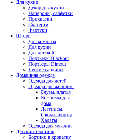
Для кухни
Декор для кухни
Напероны, салфетки
Прихватки
Скатерти
Фартуки
Шторы
Для комнаты
Для кухни
Для детской
Портьеры Blackout
Портьеры Dimout
Легкие гардины
Домашняя одежда
Одежда для детей
Одежда для женщин
Блузы, платья
Костюмы для
дома
Леггинсы,
брюки, шорты
Халаты
Одежда для мужчин
Детский текстиль
Бортики в кроватку