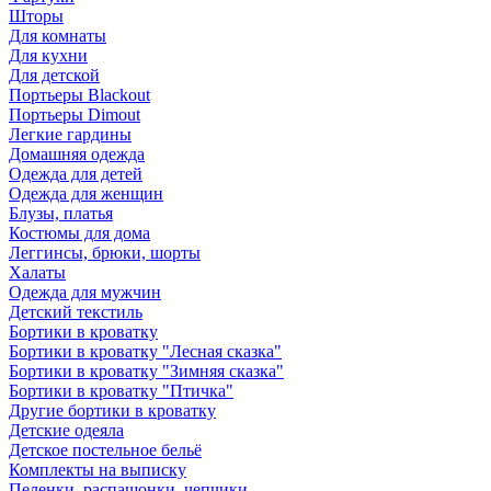
Шторы
Для комнаты
Для кухни
Для детской
Портьеры Blackout
Портьеры Dimout
Легкие гардины
Домашняя одежда
Одежда для детей
Одежда для женщин
Блузы, платья
Костюмы для дома
Леггинсы, брюки, шорты
Халаты
Одежда для мужчин
Детский текстиль
Бортики в кроватку
Бортики в кроватку "Лесная сказка"
Бортики в кроватку "Зимняя сказка"
Бортики в кроватку "Птичка"
Другие бортики в кроватку
Детские одеяла
Детское постельное бельё
Комплекты на выписку
Пеленки, распашонки, чепчики