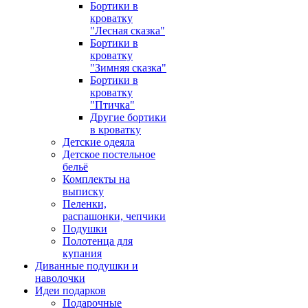
Бортики в
кроватку
"Лесная сказка"
Бортики в
кроватку
"Зимняя сказка"
Бортики в
кроватку
"Птичка"
Другие бортики
в кроватку
Детские одеяла
Детское постельное
бельё
Комплекты на
выписку
Пеленки,
распашонки, чепчики
Подушки
Полотенца для
купания
Диванные подушки и
наволочки
Идеи подарков
Подарочные