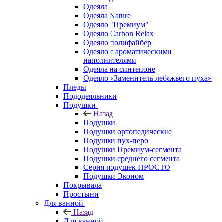
Одеяла
Одеяла Nature
Одеяло "Премиум"
Одеяло Carbon Relax
Одеяло полифайбер
Одеяло с ароматическими
наполнителями
Одеяла на синтепоне
Одеяло «Заменитель лебяжьего пуха»
Пледы
Пододеяльники
Подушки
Назад
Подушки
Подушки ортопедические
Подушки пух-перо
Подушки Премиум-сегмента
Подушки среднего сегмента
Серия подушек ПРОСТО
Подушки Эконом
Покрывала
Простыни
Для ванной
Назад
Для ванной