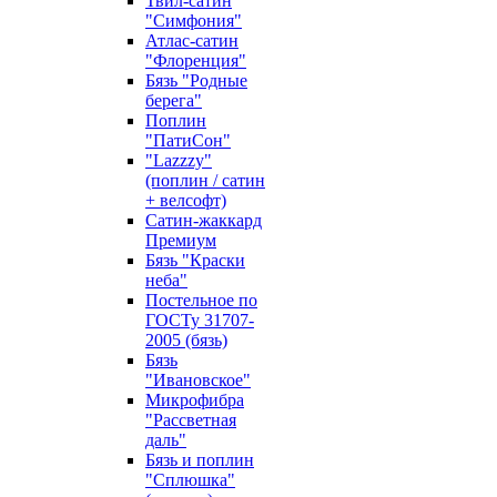
Твил-сатин
"Симфония"
Атлас-сатин
"Флоренция"
Бязь "Родные
берега"
Поплин
"ПатиСон"
"Lazzzy"
(поплин / сатин
+ велсофт)
Сатин-жаккард
Премиум
Бязь "Краски
неба"
Постельное по
ГОСТу 31707-
2005 (бязь)
Бязь
"Ивановское"
Микрофибра
"Рассветная
даль"
Бязь и поплин
"Сплюшка"