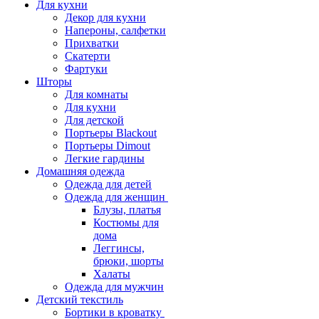
Для кухни
Декор для кухни
Напероны, салфетки
Прихватки
Скатерти
Фартуки
Шторы
Для комнаты
Для кухни
Для детской
Портьеры Blackout
Портьеры Dimout
Легкие гардины
Домашняя одежда
Одежда для детей
Одежда для женщин
Блузы, платья
Костюмы для
дома
Леггинсы,
брюки, шорты
Халаты
Одежда для мужчин
Детский текстиль
Бортики в кроватку