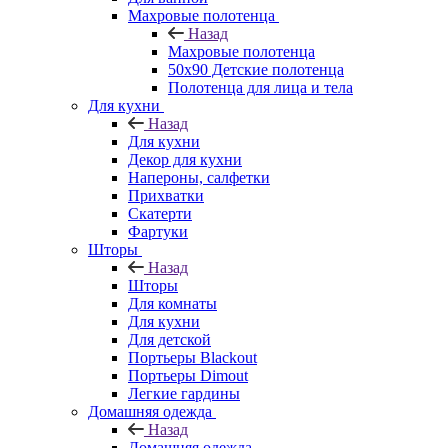
Махровые полотенца
Назад
Махровые полотенца
50х90 Детские полотенца
Полотенца для лица и тела
Для кухни
Назад
Для кухни
Декор для кухни
Напероны, салфетки
Прихватки
Скатерти
Фартуки
Шторы
Назад
Шторы
Для комнаты
Для кухни
Для детской
Портьеры Blackout
Портьеры Dimout
Легкие гардины
Домашняя одежда
Назад
Домашняя одежда