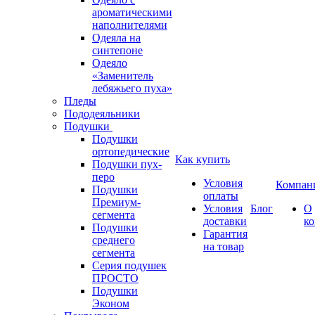
ароматическими
наполнителями
Одеяла на
синтепоне
Одеяло
«Заменитель
лебяжьего пуха»
Пледы
Пододеяльники
Подушки
Подушки
ортопедические
Как купить
Подушки пух-
перо
Условия
Компан
Подушки
оплаты
Премиум-
Условия
Блог
О
сегмента
доставки
к
Подушки
Гарантия
среднего
на товар
сегмента
Серия подушек
ПРОСТО
Подушки
Эконом