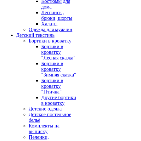
Костюмы для
дома
Леггинсы,
брюки, шорты
Халаты
Одежда для мужчин
Детский текстиль
Бортики в кроватку
Бортики в
кроватку
"Лесная сказка"
Бортики в
кроватку
"Зимняя сказка"
Бортики в
кроватку
"Птичка"
Другие бортики
в кроватку
Детские одеяла
Детское постельное
бельё
Комплекты на
выписку
Пеленки,