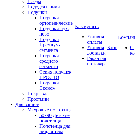
Пледы
Пододеяльники
Подушки
Подушки
ортопедические
Как купить
Подушки пух-
перо
Условия
Компан
Подушки
оплаты
Премиум-
Условия
Блог
О
сегмента
доставки
к
Подушки
Гарантия
среднего
на товар
сегмента
Серия подушек
ПРОСТО
Подушки
Эконом
Покрывала
Простыни
Для ванной
Махровые полотенца
50х90 Детские
полотенца
Полотенца для
лица и тела