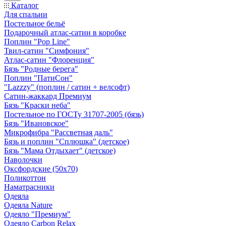
Каталог
Для спальни
Постельное бельё
Подарочный атлас-сатин в коробке
Поплин "Pop Line"
Твил-сатин "Симфония"
Атлас-сатин "Флоренция"
Бязь "Родные берега"
Поплин "ПатиСон"
"Lazzzy" (поплин / сатин + велсофт)
Сатин-жаккард Премиум
Бязь "Краски неба"
Постельное по ГОСТу 31707-2005 (бязь)
Бязь "Ивановское"
Микрофибра "Рассветная даль"
Бязь и поплин "Сплюшка" (детское)
Бязь "Мама Отдыхает" (детское)
Наволочки
Оксфордские (50х70)
Поликоттон
Наматрасники
Одеяла
Одеяла Nature
Одеяло "Премиум"
Одеяло Carbon Relax