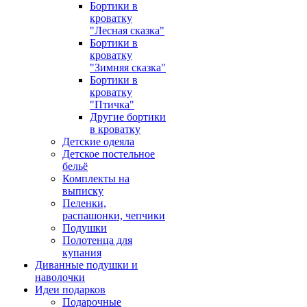
Бортики в
кроватку
"Лесная сказка"
Бортики в
кроватку
"Зимняя сказка"
Бортики в
кроватку
"Птичка"
Другие бортики
в кроватку
Детские одеяла
Детское постельное
бельё
Комплекты на
выписку
Пеленки,
распашонки, чепчики
Подушки
Полотенца для
купания
Диванные подушки и
наволочки
Идеи подарков
Подарочные