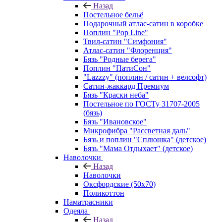
Назад
Постельное бельё
Подарочный атлас-сатин в коробке
Поплин "Pop Line"
Твил-сатин "Симфония"
Атлас-сатин "Флоренция"
Бязь "Родные берега"
Поплин "ПатиСон"
"Lazzzy" (поплин / сатин + велсофт)
Сатин-жаккард Премиум
Бязь "Краски неба"
Постельное по ГОСТу 31707-2005
(бязь)
Бязь "Ивановское"
Микрофибра "Рассветная даль"
Бязь и поплин "Сплюшка" (детское)
Бязь "Мама Отдыхает" (детское)
Наволочки
Назад
Наволочки
Оксфордские (50х70)
Поликоттон
Наматрасники
Одеяла
Назад