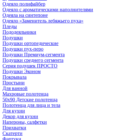
Одеяло полифайбер
Одеяло с ароматическими наполнителями
Одеяла на синтепоне
Одеяло «Заменитель лебяжьего пуха»
Пледы
Пододеяльники
Подушки
Подушки ортопедические
Подушки пух-перо
Подушки Премиум-сегмента
Подушки среднего сегмента
Серия подушек ПРОСТО
Подушки Эконом
Покрывала
Простыни
Для ванной
Махровые полотенца
50х90 Детские полотенца
Полотенца для лица и тела
Для кухни
Декор для кухни
Напероны, салфетки
Прихватки
Скатерти
Фартуки