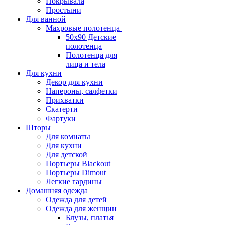
Покрывала
Простыни
Для ванной
Махровые полотенца
50х90 Детские
полотенца
Полотенца для
лица и тела
Для кухни
Декор для кухни
Напероны, салфетки
Прихватки
Скатерти
Фартуки
Шторы
Для комнаты
Для кухни
Для детской
Портьеры Blackout
Портьеры Dimout
Легкие гардины
Домашняя одежда
Одежда для детей
Одежда для женщин
Блузы, платья