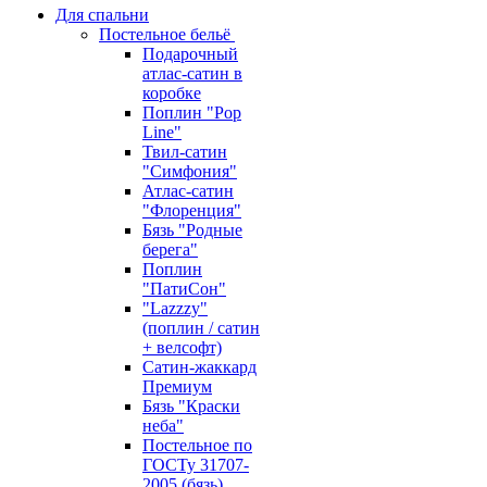
Для спальни
Постельное бельё
Подарочный
атлас-сатин в
коробке
Поплин "Pop
Line"
Твил-сатин
"Симфония"
Атлас-сатин
"Флоренция"
Бязь "Родные
берега"
Поплин
"ПатиСон"
"Lazzzy"
(поплин / сатин
+ велсофт)
Сатин-жаккард
Премиум
Бязь "Краски
неба"
Постельное по
ГОСТу 31707-
2005 (бязь)