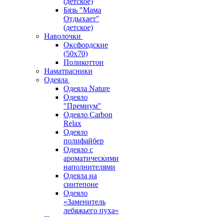
(детское)
Бязь "Мама
Отдыхает"
(детское)
Наволочки
Оксфордские
(50х70)
Поликоттон
Наматрасники
Одеяла
Одеяла Nature
Одеяло
"Премиум"
Одеяло Carbon
Relax
Одеяло
полифайбер
Одеяло с
ароматическими
наполнителями
Одеяла на
синтепоне
Одеяло
«Заменитель
лебяжьего пуха»