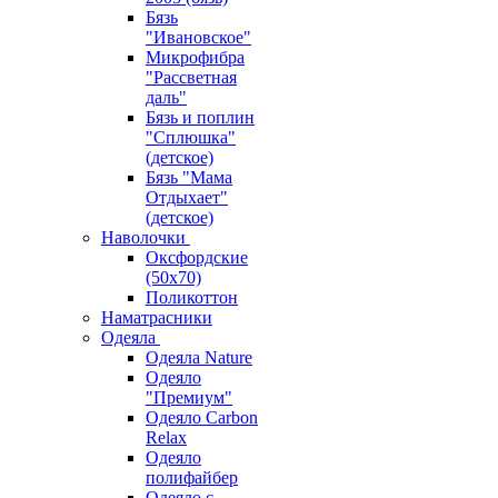
Бязь
"Ивановское"
Микрофибра
"Рассветная
даль"
Бязь и поплин
"Сплюшка"
(детское)
Бязь "Мама
Отдыхает"
(детское)
Наволочки
Оксфордские
(50х70)
Поликоттон
Наматрасники
Одеяла
Одеяла Nature
Одеяло
"Премиум"
Одеяло Carbon
Relax
Одеяло
полифайбер
Одеяло с