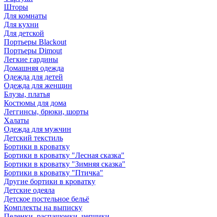
Шторы
Для комнаты
Для кухни
Для детской
Портьеры Blackout
Портьеры Dimout
Легкие гардины
Домашняя одежда
Одежда для детей
Одежда для женщин
Блузы, платья
Костюмы для дома
Леггинсы, брюки, шорты
Халаты
Одежда для мужчин
Детский текстиль
Бортики в кроватку
Бортики в кроватку "Лесная сказка"
Бортики в кроватку "Зимняя сказка"
Бортики в кроватку "Птичка"
Другие бортики в кроватку
Детские одеяла
Детское постельное бельё
Комплекты на выписку
Пеленки, распашонки, чепчики