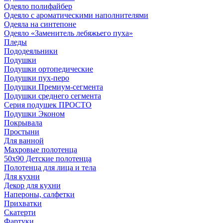
Одеяло полифайбер
Одеяло с ароматическими наполнителями
Одеяла на синтепоне
Одеяло «Заменитель лебяжьего пуха»
Пледы
Пододеяльники
Подушки
Подушки ортопедические
Подушки пух-перо
Подушки Премиум-сегмента
Подушки среднего сегмента
Серия подушек ПРОСТО
Подушки Эконом
Покрывала
Простыни
Для ванной
Махровые полотенца
50х90 Детские полотенца
Полотенца для лица и тела
Для кухни
Декор для кухни
Напероны, салфетки
Прихватки
Скатерти
Фартуки