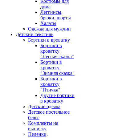
Костюмы для
дома
Леггинсы,
брюки, шорты
Халаты
Одежда для мужчин
Детский текстиль
Бортики в кроватку
Бортики в
кроватку
"Лесная сказка"
Бортики в
кроватку
"Зимняя сказка"
Бортики в
кроватку
"Птичка"
Другие бортики
в кроватку
Детские одеяла
Детское постельное
бельё
Комплекты на
выписку
Пеленки,