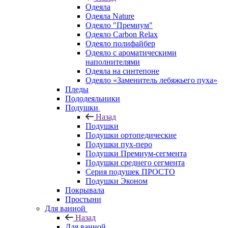
Одеяла
Одеяла Nature
Одеяло "Премиум"
Одеяло Carbon Relax
Одеяло полифайбер
Одеяло с ароматическими
наполнителями
Одеяла на синтепоне
Одеяло «Заменитель лебяжьего пуха»
Пледы
Пододеяльники
Подушки
Назад
Подушки
Подушки ортопедические
Подушки пух-перо
Подушки Премиум-сегмента
Подушки среднего сегмента
Серия подушек ПРОСТО
Подушки Эконом
Покрывала
Простыни
Для ванной
Назад
Для ванной