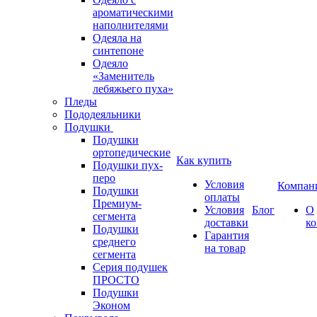
ароматическими
наполнителями
Одеяла на
синтепоне
Одеяло
«Заменитель
лебяжьего пуха»
Пледы
Пододеяльники
Подушки
Подушки
ортопедические
Как купить
Подушки пух-
перо
Условия
Компан
Подушки
оплаты
Премиум-
Условия
Блог
О
сегмента
доставки
к
Подушки
Гарантия
среднего
на товар
сегмента
Серия подушек
ПРОСТО
Подушки
Эконом