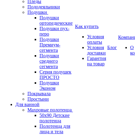
Пледы
Пододеяльники
Подушки
Подушки
ортопедические
Как купить
Подушки пух-
перо
Условия
Компан
Подушки
оплаты
Премиум-
Условия
Блог
О
сегмента
доставки
к
Подушки
Гарантия
среднего
на товар
сегмента
Серия подушек
ПРОСТО
Подушки
Эконом
Покрывала
Простыни
Для ванной
Махровые полотенца
50х90 Детские
полотенца
Полотенца для
лица и тела