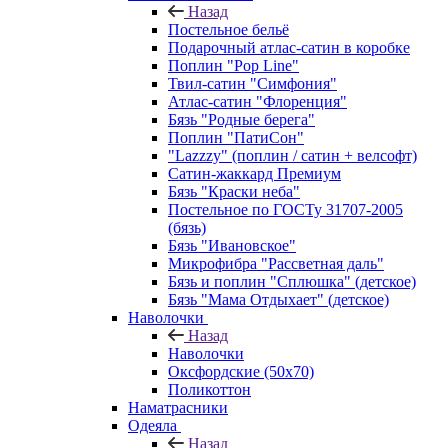
Назад
Постельное бельё
Подарочный атлас-сатин в коробке
Поплин "Pop Line"
Твил-сатин "Симфония"
Атлас-сатин "Флоренция"
Бязь "Родные берега"
Поплин "ПатиСон"
"Lazzzy" (поплин / сатин + велсофт)
Сатин-жаккард Премиум
Бязь "Краски неба"
Постельное по ГОСТу 31707-2005
(бязь)
Бязь "Ивановское"
Микрофибра "Рассветная даль"
Бязь и поплин "Сплюшка" (детское)
Бязь "Мама Отдыхает" (детское)
Наволочки
Назад
Наволочки
Оксфордские (50х70)
Поликоттон
Наматрасники
Одеяла
Назад