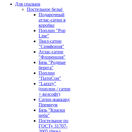
Для спальни
Постельное бельё
Подарочный
атлас-сатин в
коробке
Поплин "Pop
Line"
Твил-сатин
"Симфония"
Атлас-сатин
"Флоренция"
Бязь "Родные
берега"
Поплин
"ПатиСон"
"Lazzzy"
(поплин / сатин
+ велсофт)
Сатин-жаккард
Премиум
Бязь "Краски
неба"
Постельное по
ГОСТу 31707-
2005 (бязь)