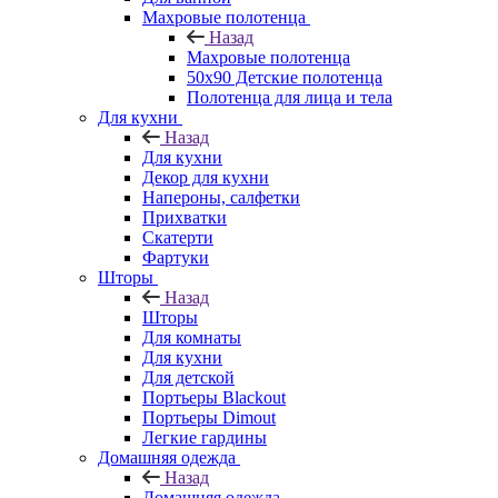
Махровые полотенца
Назад
Махровые полотенца
50х90 Детские полотенца
Полотенца для лица и тела
Для кухни
Назад
Для кухни
Декор для кухни
Напероны, салфетки
Прихватки
Скатерти
Фартуки
Шторы
Назад
Шторы
Для комнаты
Для кухни
Для детской
Портьеры Blackout
Портьеры Dimout
Легкие гардины
Домашняя одежда
Назад
Домашняя одежда