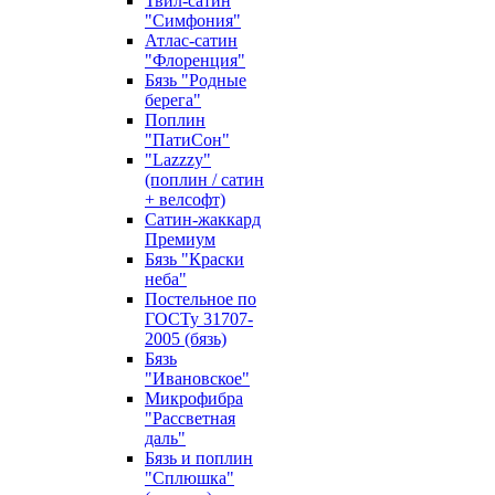
Твил-сатин
"Симфония"
Атлас-сатин
"Флоренция"
Бязь "Родные
берега"
Поплин
"ПатиСон"
"Lazzzy"
(поплин / сатин
+ велсофт)
Сатин-жаккард
Премиум
Бязь "Краски
неба"
Постельное по
ГОСТу 31707-
2005 (бязь)
Бязь
"Ивановское"
Микрофибра
"Рассветная
даль"
Бязь и поплин
"Сплюшка"