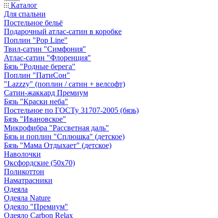
Каталог
Для спальни
Постельное бельё
Подарочный атлас-сатин в коробке
Поплин "Pop Line"
Твил-сатин "Симфония"
Атлас-сатин "Флоренция"
Бязь "Родные берега"
Поплин "ПатиСон"
"Lazzzy" (поплин / сатин + велсофт)
Сатин-жаккард Премиум
Бязь "Краски неба"
Постельное по ГОСТу 31707-2005 (бязь)
Бязь "Ивановское"
Микрофибра "Рассветная даль"
Бязь и поплин "Сплюшка" (детское)
Бязь "Мама Отдыхает" (детское)
Наволочки
Оксфордские (50х70)
Поликоттон
Наматрасники
Одеяла
Одеяла Nature
Одеяло "Премиум"
Одеяло Carbon Relax