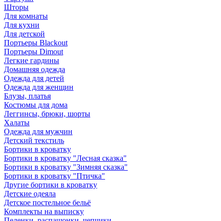
Шторы
Для комнаты
Для кухни
Для детской
Портьеры Blackout
Портьеры Dimout
Легкие гардины
Домашняя одежда
Одежда для детей
Одежда для женщин
Блузы, платья
Костюмы для дома
Леггинсы, брюки, шорты
Халаты
Одежда для мужчин
Детский текстиль
Бортики в кроватку
Бортики в кроватку "Лесная сказка"
Бортики в кроватку "Зимняя сказка"
Бортики в кроватку "Птичка"
Другие бортики в кроватку
Детские одеяла
Детское постельное бельё
Комплекты на выписку
Пеленки, распашонки, чепчики