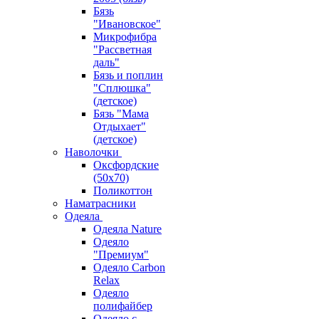
Бязь
"Ивановское"
Микрофибра
"Рассветная
даль"
Бязь и поплин
"Сплюшка"
(детское)
Бязь "Мама
Отдыхает"
(детское)
Наволочки
Оксфордские
(50х70)
Поликоттон
Наматрасники
Одеяла
Одеяла Nature
Одеяло
"Премиум"
Одеяло Carbon
Relax
Одеяло
полифайбер
Одеяло с