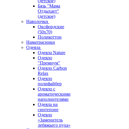
(детское)
Бязь "Мама
Отдыхает"
(детское)
Наволочки
Оксфордские
(50х70)
Поликоттон
Наматрасники
Одеяла
Одеяла Nature
Одеяло
"Премиум"
Одеяло Carbon
Relax
Одеяло
полифайбер
Одеяло с
ароматическими
наполнителями
Одеяла на
синтепоне
Одеяло
«Заменитель
лебяжьего пуха»