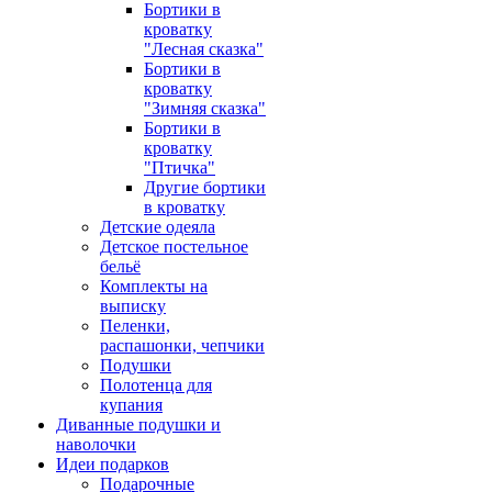
Бортики в
кроватку
"Лесная сказка"
Бортики в
кроватку
"Зимняя сказка"
Бортики в
кроватку
"Птичка"
Другие бортики
в кроватку
Детские одеяла
Детское постельное
бельё
Комплекты на
выписку
Пеленки,
распашонки, чепчики
Подушки
Полотенца для
купания
Диванные подушки и
наволочки
Идеи подарков
Подарочные