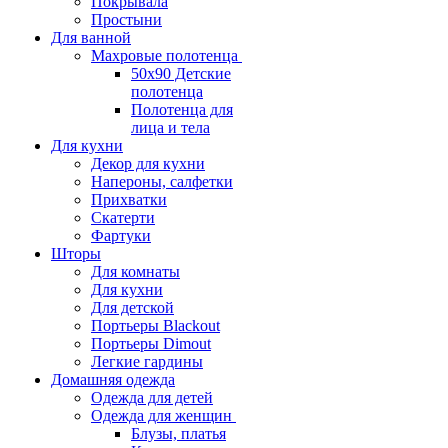
Покрывала
Простыни
Для ванной
Махровые полотенца
50х90 Детские
полотенца
Полотенца для
лица и тела
Для кухни
Декор для кухни
Напероны, салфетки
Прихватки
Скатерти
Фартуки
Шторы
Для комнаты
Для кухни
Для детской
Портьеры Blackout
Портьеры Dimout
Легкие гардины
Домашняя одежда
Одежда для детей
Одежда для женщин
Блузы, платья