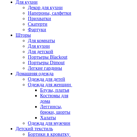
Для кухни
Декор для кухни
Напероны, салфетки
Прихватки
Скатерти
Фартуки
Шторы
Для комнаты
Для кухни
Для детской
Портьеры Blackout
Портьеры Dimout
Легкие гардины
Домашняя одежда
Одежда для детей
Одежда для женщин
Блузы, платья
Костюмы для
дома
Леггинсы,
брюки, шорты
Халаты
Одежда для мужчин
Детский текстиль
Бортики в кроватку