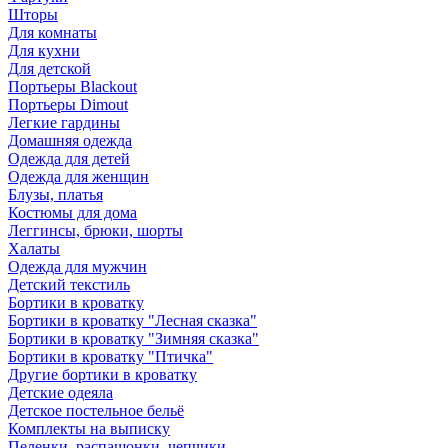
Шторы
Для комнаты
Для кухни
Для детской
Портьеры Blackout
Портьеры Dimout
Легкие гардины
Домашняя одежда
Одежда для детей
Одежда для женщин
Блузы, платья
Костюмы для дома
Леггинсы, брюки, шорты
Халаты
Одежда для мужчин
Детский текстиль
Бортики в кроватку
Бортики в кроватку "Лесная сказка"
Бортики в кроватку "Зимняя сказка"
Бортики в кроватку "Птичка"
Другие бортики в кроватку
Детские одеяла
Детское постельное бельё
Комплекты на выписку
Пеленки, распашонки, чепчики