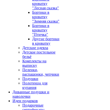
кроватку
"Лесная сказка"
Бортики в
кроватку
"Зимняя сказка"
Бортики в
кроватку
"Птичка"
Другие бортики
в кроватку
Детские одеяла
Детское постельное
бельё
Комплекты на
выписку
Пеленки,
распашонки, чепчики
Подушки
Полотенца для
купания
Диванные подушки и
наволочки
Идеи подарков
Подарочные
сертификаты