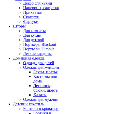
Декор для кухни
Напероны, салфетки
Прихватки
Скатерти
Фартуки
Шторы
Для комнаты
Для кухни
Для детской
Портьеры Blackout
Портьеры Dimout
Легкие гардины
Домашняя одежда
Одежда для детей
Одежда для женщин
Блузы, платья
Костюмы для
дома
Леггинсы,
брюки, шорты
Халаты
Одежда для мужчин
Детский текстиль
Бортики в кроватку
Бортики в