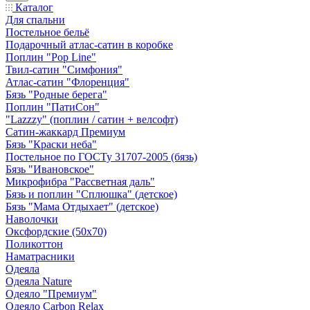
Каталог
Для спальни
Постельное бельё
Подарочный атлас-сатин в коробке
Поплин "Pop Line"
Твил-сатин "Симфония"
Атлас-сатин "Флоренция"
Бязь "Родные берега"
Поплин "ПатиСон"
"Lazzzy" (поплин / сатин + велсофт)
Сатин-жаккард Премиум
Бязь "Краски неба"
Постельное по ГОСТу 31707-2005 (бязь)
Бязь "Ивановское"
Микрофибра "Рассветная даль"
Бязь и поплин "Сплюшка" (детское)
Бязь "Мама Отдыхает" (детское)
Наволочки
Оксфордские (50х70)
Поликоттон
Наматрасники
Одеяла
Одеяла Nature
Одеяло "Премиум"
Одеяло Carbon Relax