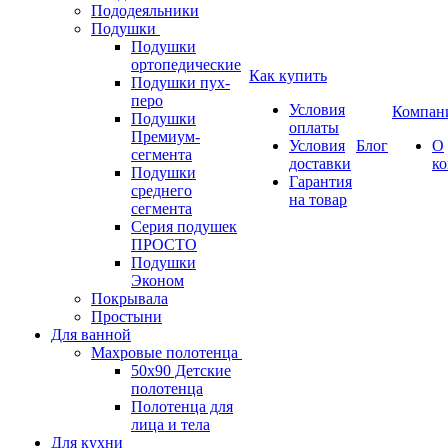
Пододеяльники
Подушки
Подушки
ортопедические
Как купить
Подушки пух-
перо
Условия
Компан
Подушки
оплаты
Премиум-
Условия
Блог
О
сегмента
доставки
к
Подушки
Гарантия
среднего
на товар
сегмента
Серия подушек
ПРОСТО
Подушки
Эконом
Покрывала
Простыни
Для ванной
Махровые полотенца
50х90 Детские
полотенца
Полотенца для
лица и тела
Для кухни