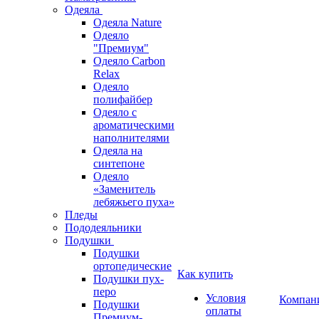
Одеяла
Одеяла Nature
Одеяло
"Премиум"
Одеяло Carbon
Relax
Одеяло
полифайбер
Одеяло с
ароматическими
наполнителями
Одеяла на
синтепоне
Одеяло
«Заменитель
лебяжьего пуха»
Пледы
Пододеяльники
Подушки
Подушки
ортопедические
Как купить
Подушки пух-
перо
Условия
Компан
Подушки
оплаты
Премиум-