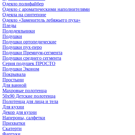
Одеяло полифайбер
Одеяло с ароматическими наполнителями
Одеяла на синтепоне
Одеяло «Заменитель лебяжьего пуха»
Пледы
Пододеяльники
Подушки
Подушки ортопедические
Подушки пух-перо
Подушки Премиум-сегмента
Подушки среднего сегмента
Серия подушек ПРОСТО
Подушки Эконом
Покрывала
Простыни
Для ванной
Махровые полотенца
50х90 Детские полотенца
Полотенца для лица и тела
Для кухни
Декор для кухни
Напероны, салфетки
Прихватки
Скатерти
Фартуки