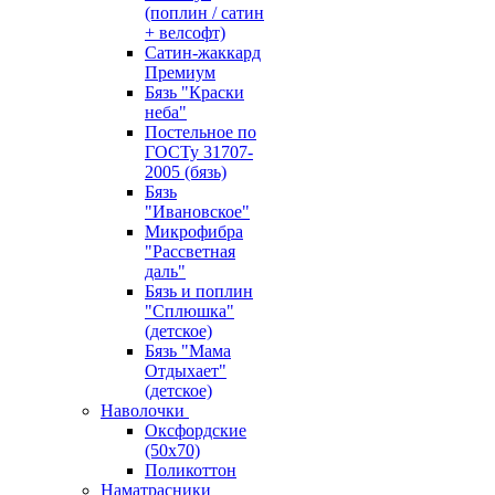
(поплин / сатин
+ велсофт)
Сатин-жаккард
Премиум
Бязь "Краски
неба"
Постельное по
ГОСТу 31707-
2005 (бязь)
Бязь
"Ивановское"
Микрофибра
"Рассветная
даль"
Бязь и поплин
"Сплюшка"
(детское)
Бязь "Мама
Отдыхает"
(детское)
Наволочки
Оксфордские
(50х70)
Поликоттон
Наматрасники