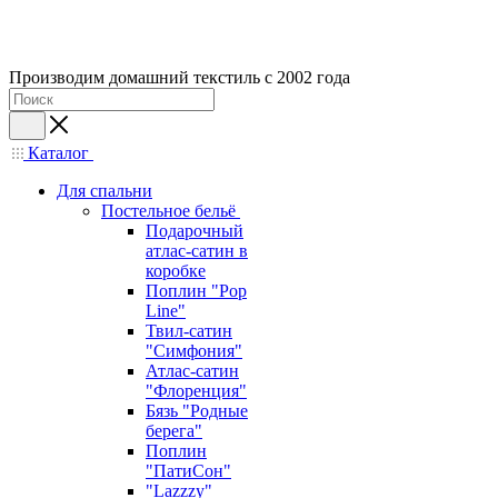
Производим домашний текстиль с 2002 года
Каталог
Для спальни
Постельное бельё
Подарочный
атлас-сатин в
коробке
Поплин "Pop
Line"
Твил-сатин
"Симфония"
Атлас-сатин
"Флоренция"
Бязь "Родные
берега"
Поплин
"ПатиСон"
"Lazzzy"