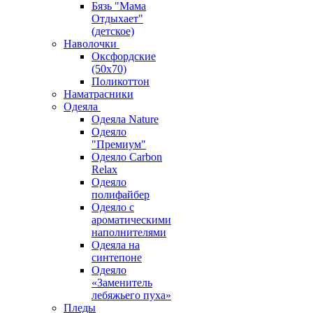
Бязь "Мама
Отдыхает"
(детское)
Наволочки
Оксфордские
(50х70)
Поликоттон
Наматрасники
Одеяла
Одеяла Nature
Одеяло
"Премиум"
Одеяло Carbon
Relax
Одеяло
полифайбер
Одеяло с
ароматическими
наполнителями
Одеяла на
синтепоне
Одеяло
«Заменитель
лебяжьего пуха»
Пледы