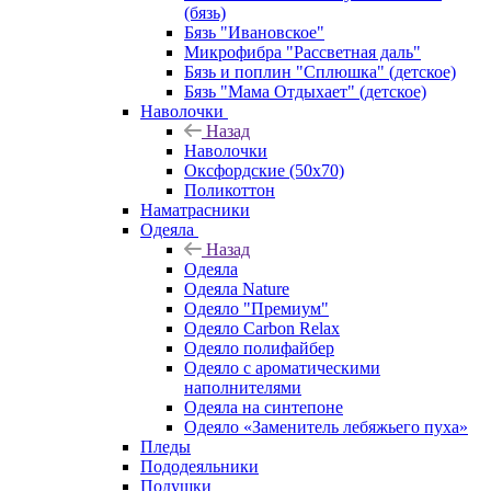
(бязь)
Бязь "Ивановское"
Микрофибра "Рассветная даль"
Бязь и поплин "Сплюшка" (детское)
Бязь "Мама Отдыхает" (детское)
Наволочки
Назад
Наволочки
Оксфордские (50х70)
Поликоттон
Наматрасники
Одеяла
Назад
Одеяла
Одеяла Nature
Одеяло "Премиум"
Одеяло Carbon Relax
Одеяло полифайбер
Одеяло с ароматическими
наполнителями
Одеяла на синтепоне
Одеяло «Заменитель лебяжьего пуха»
Пледы
Пододеяльники
Подушки