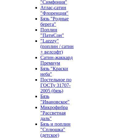
"Симфония"
Атлас-сатин
"Флоренция"
Бязь "Родные
берега"
Поплин
"ПатиСон"
"Lazzzy"
(поплин / сатин
+ велсофт)
Сатин-жаккард
Премиум
Бязь "Краски
неба"
Постельное по
ГОСТу 31707-
2005 (бязь)
Бязь
"Ивановское"
Микрофибра
"Рассветная
даль"
Бязь и поплин
"Сплюшка"
(детское)