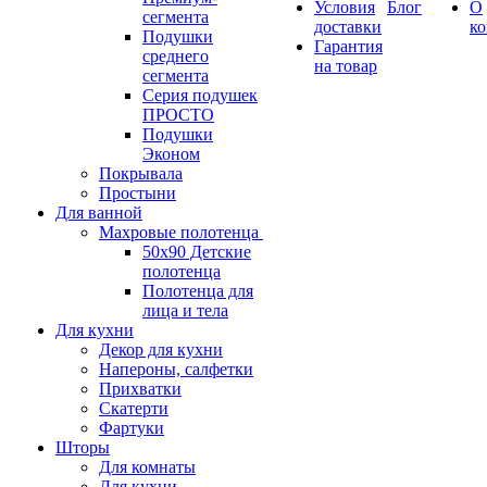
Условия
Блог
О
сегмента
доставки
к
Подушки
Гарантия
среднего
на товар
сегмента
Серия подушек
ПРОСТО
Подушки
Эконом
Покрывала
Простыни
Для ванной
Махровые полотенца
50х90 Детские
полотенца
Полотенца для
лица и тела
Для кухни
Декор для кухни
Напероны, салфетки
Прихватки
Скатерти
Фартуки
Шторы
Для комнаты
Для кухни