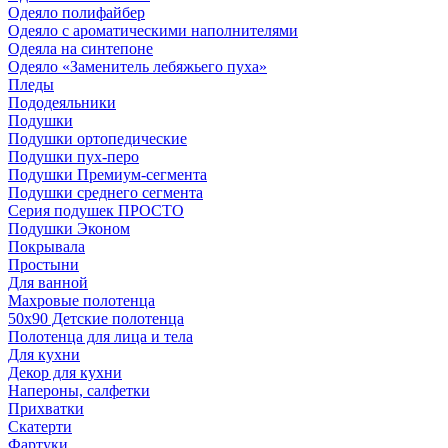
Одеяло полифайбер
Одеяло с ароматическими наполнителями
Одеяла на синтепоне
Одеяло «Заменитель лебяжьего пуха»
Пледы
Пододеяльники
Подушки
Подушки ортопедические
Подушки пух-перо
Подушки Премиум-сегмента
Подушки среднего сегмента
Серия подушек ПРОСТО
Подушки Эконом
Покрывала
Простыни
Для ванной
Махровые полотенца
50х90 Детские полотенца
Полотенца для лица и тела
Для кухни
Декор для кухни
Напероны, салфетки
Прихватки
Скатерти
Фартуки