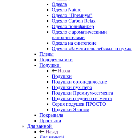
Одеяла
Одеяла Nature
Одеяло "Премиум"
Одеяло Carbon Relax
Одеяло полифайбер
Одеяло с ароматическими
наполнителями
Одеяла на синтепоне
Одеяло «Заменитель лебяжьего пуха»
Пледы
Пододеяльники
Подушки
Назад
Подушки
Подушки ортопедические
Подушки пух-перо
Подушки Премиум-сегмента
Подушки среднего сегмента
Серия подушек ПРОСТО
Подушки Эконом
Покрывала
Простыни
Для ванной
Назад
Для ванной