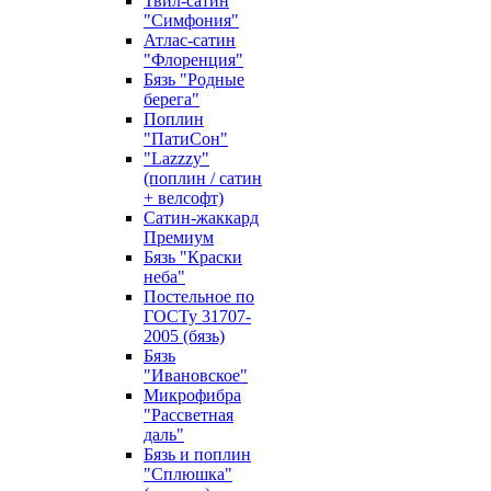
Твил-сатин
"Симфония"
Атлас-сатин
"Флоренция"
Бязь "Родные
берега"
Поплин
"ПатиСон"
"Lazzzy"
(поплин / сатин
+ велсофт)
Сатин-жаккард
Премиум
Бязь "Краски
неба"
Постельное по
ГОСТу 31707-
2005 (бязь)
Бязь
"Ивановское"
Микрофибра
"Рассветная
даль"
Бязь и поплин
"Сплюшка"