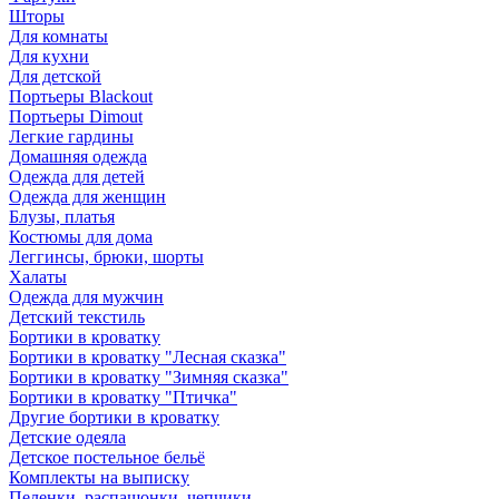
Шторы
Для комнаты
Для кухни
Для детской
Портьеры Blackout
Портьеры Dimout
Легкие гардины
Домашняя одежда
Одежда для детей
Одежда для женщин
Блузы, платья
Костюмы для дома
Леггинсы, брюки, шорты
Халаты
Одежда для мужчин
Детский текстиль
Бортики в кроватку
Бортики в кроватку "Лесная сказка"
Бортики в кроватку "Зимняя сказка"
Бортики в кроватку "Птичка"
Другие бортики в кроватку
Детские одеяла
Детское постельное бельё
Комплекты на выписку
Пеленки, распашонки, чепчики