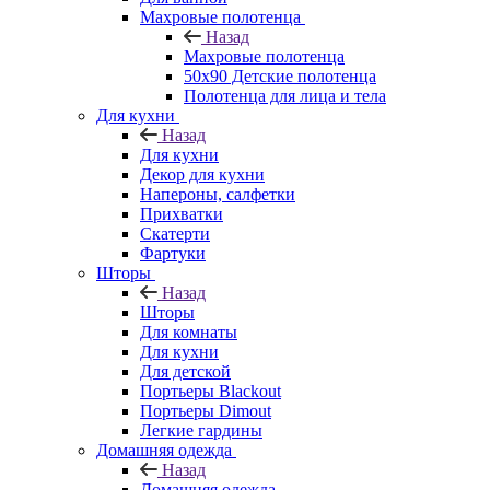
Махровые полотенца
Назад
Махровые полотенца
50х90 Детские полотенца
Полотенца для лица и тела
Для кухни
Назад
Для кухни
Декор для кухни
Напероны, салфетки
Прихватки
Скатерти
Фартуки
Шторы
Назад
Шторы
Для комнаты
Для кухни
Для детской
Портьеры Blackout
Портьеры Dimout
Легкие гардины
Домашняя одежда
Назад
Домашняя одежда