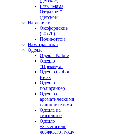
(детское)
Бязь "Мама
Отдыхает"
(детское)
Наволочки
Оксфордские
(50х70)
Поликоттон
Наматрасники
Одеяла
Одеяла Nature
Одеяло
"Премиум"
Одеяло Carbon
Relax
Одеяло
полифайбер
Одеяло с
ароматическими
наполнителями
Одеяла на
синтепоне
Одеяло
«Заменитель
лебяжьего пуха»