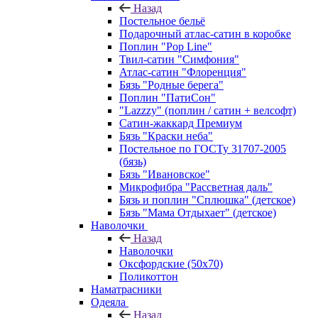
Назад
Постельное бельё
Подарочный атлас-сатин в коробке
Поплин "Pop Line"
Твил-сатин "Симфония"
Атлас-сатин "Флоренция"
Бязь "Родные берега"
Поплин "ПатиСон"
"Lazzzy" (поплин / сатин + велсофт)
Сатин-жаккард Премиум
Бязь "Краски неба"
Постельное по ГОСТу 31707-2005
(бязь)
Бязь "Ивановское"
Микрофибра "Рассветная даль"
Бязь и поплин "Сплюшка" (детское)
Бязь "Мама Отдыхает" (детское)
Наволочки
Назад
Наволочки
Оксфордские (50х70)
Поликоттон
Наматрасники
Одеяла
Назад