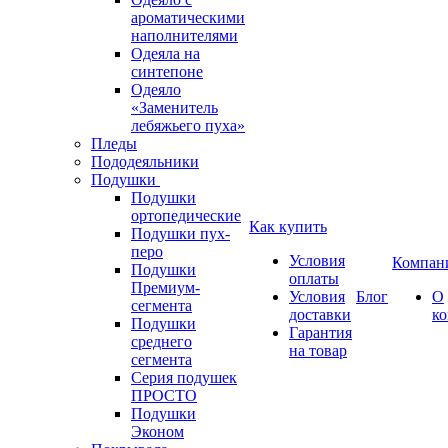
ароматическими
наполнителями
Одеяла на
синтепоне
Одеяло
«Заменитель
лебяжьего пуха»
Пледы
Пододеяльники
Подушки
Подушки
ортопедические
Как купить
Подушки пух-
перо
Условия
Компан
Подушки
оплаты
Премиум-
Условия
Блог
О
сегмента
доставки
к
Подушки
Гарантия
среднего
на товар
сегмента
Серия подушек
ПРОСТО
Подушки
Эконом