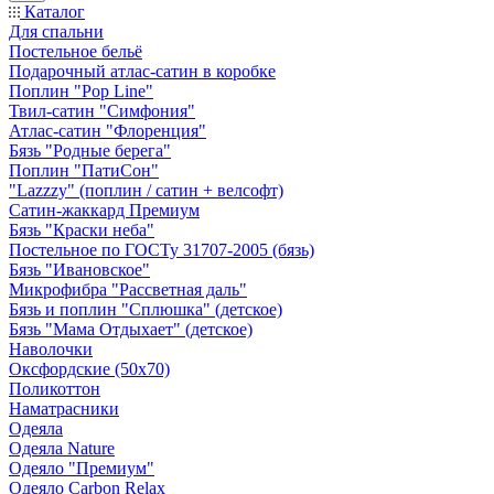
Каталог
Для спальни
Постельное бельё
Подарочный атлас-сатин в коробке
Поплин "Pop Line"
Твил-сатин "Симфония"
Атлас-сатин "Флоренция"
Бязь "Родные берега"
Поплин "ПатиСон"
"Lazzzy" (поплин / сатин + велсофт)
Сатин-жаккард Премиум
Бязь "Краски неба"
Постельное по ГОСТу 31707-2005 (бязь)
Бязь "Ивановское"
Микрофибра "Рассветная даль"
Бязь и поплин "Сплюшка" (детское)
Бязь "Мама Отдыхает" (детское)
Наволочки
Оксфордские (50х70)
Поликоттон
Наматрасники
Одеяла
Одеяла Nature
Одеяло "Премиум"
Одеяло Carbon Relax