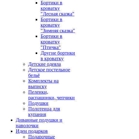
Бортики в
кроватку
"Лесная сказка"
Бортики в
кроватку
"Зимняя сказка"
Бортики в
кроватку
"Птичка"
Другие бортики
в кроватку
Детские одеяла
Детское постельное
бельё
Комплекты на
выписку
Пеленки,
распашонки, чепчики
Подушки
Полотенца для
купания
Диванные подушки и
наволочки
Идеи подарков
Подарочные