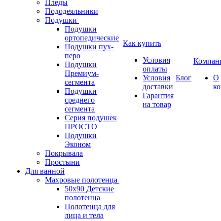
Пледы
Пододеяльники
Подушки
Подушки
ортопедические
Как купить
Подушки пух-
перо
Условия
Компан
Подушки
оплаты
Премиум-
Условия
Блог
О
сегмента
доставки
к
Подушки
Гарантия
среднего
на товар
сегмента
Серия подушек
ПРОСТО
Подушки
Эконом
Покрывала
Простыни
Для ванной
Махровые полотенца
50х90 Детские
полотенца
Полотенца для
лица и тела