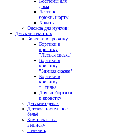
Костюмы для
дома
Леггинсы,
брюки, шорты
Халаты
Одежда для мужчин
Детский текстиль
Бортики в кроватку
Бортики в
кроватку
"Лесная сказка"
Бортики в
кроватку
"Зимняя сказка"
Бортики в
кроватку
"Птичка"
Другие бортики
в кроватку
Детские одеяла
Детское постельное
бельё
Комплекты на
выписку
Пеленки,