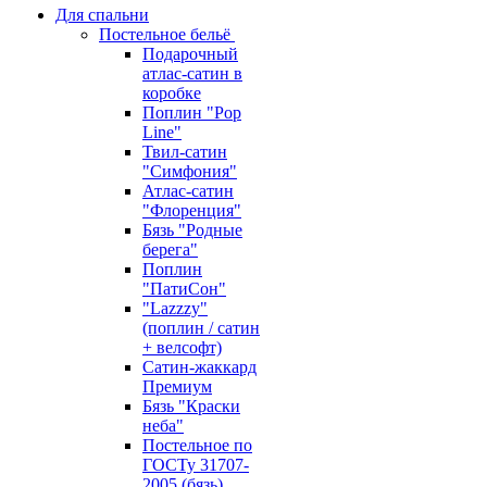
Для спальни
Постельное бельё
Подарочный
атлас-сатин в
коробке
Поплин "Pop
Line"
Твил-сатин
"Симфония"
Атлас-сатин
"Флоренция"
Бязь "Родные
берега"
Поплин
"ПатиСон"
"Lazzzy"
(поплин / сатин
+ велсофт)
Сатин-жаккард
Премиум
Бязь "Краски
неба"
Постельное по
ГОСТу 31707-
2005 (бязь)