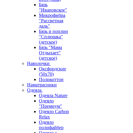
Бязь
"Ивановское"
Микрофибра
"Рассветная
даль"
Бязь и поплин
"Сплюшка"
(детское)
Бязь "Мама
Отдыхает"
(детское)
Наволочки
Оксфордские
(50х70)
Поликоттон
Наматрасники
Одеяла
Одеяла Nature
Одеяло
"Премиум"
Одеяло Carbon
Relax
Одеяло
полифайбер
Одеяло с