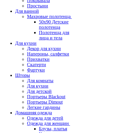
Покрывала
Простыни
Для ванной
Махровые полотенца
50х90 Детские
полотенца
Полотенца для
лица и тела
Для кухни
Декор для кухни
Напероны, салфетки
Прихватки
Скатерти
Фартуки
Шторы
Для комнаты
Для кухни
Для детской
Портьеры Blackout
Портьеры Dimout
Легкие гардины
Домашняя одежда
Одежда для детей
Одежда для женщин
Блузы, платья