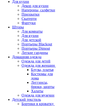
Для кухни
Декор для кухни
Напероны, салфетки
Прихватки
Скатерти
Фартуки
Шторы
Для комнаты
Для кухни
Для детской
Портьеры Blackout
Портьеры Dimout
Легкие гардины
Домашняя одежда
Одежда для детей
Одежда для женщин
Блузы, платья
Костюмы для
дома
Леггинсы,
брюки, шорты
Халаты
Одежда для мужчин
Детский текстиль
Бортики в кроватку