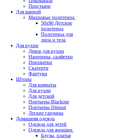
Покрывала
Простыни
Для ванной
Махровые полотенца
50х90 Детские
полотенца
Полотенца для
лица и тела
Для кухни
Декор для кухни
Напероны, салфетки
Прихватки
Скатерти
Фартуки
Шторы
Для комнаты
Для кухни
Для детской
Портьеры Blackout
Портьеры Dimout
Легкие гардины
Домашняя одежда
Одежда для детей
Одежда для женщин
Блузы, платья