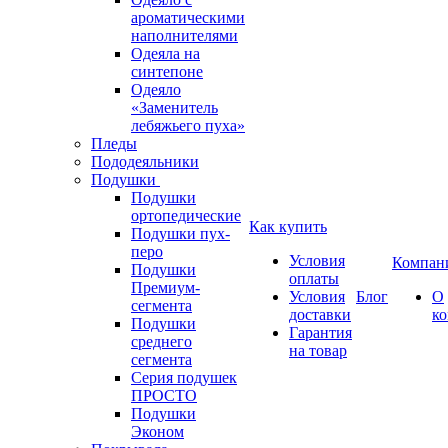
ароматическими
наполнителями
Одеяла на
синтепоне
Одеяло
«Заменитель
лебяжьего пуха»
Пледы
Пододеяльники
Подушки
Подушки
ортопедические
Как купить
Подушки пух-
перо
Условия
Компан
Подушки
оплаты
Премиум-
Условия
Блог
О
сегмента
доставки
к
Подушки
Гарантия
среднего
на товар
сегмента
Серия подушек
ПРОСТО
Подушки
Эконом