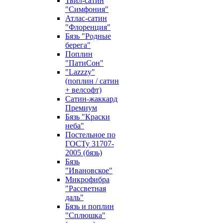
Твил-сатин
"Симфония"
Атлас-сатин
"Флоренция"
Бязь "Родные
берега"
Поплин
"ПатиСон"
"Lazzzy"
(поплин / сатин
+ велсофт)
Сатин-жаккард
Премиум
Бязь "Краски
неба"
Постельное по
ГОСТу 31707-
2005 (бязь)
Бязь
"Ивановское"
Микрофибра
"Рассветная
даль"
Бязь и поплин
"Сплюшка"