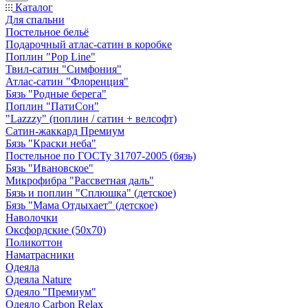
Каталог
Для спальни
Постельное бельё
Подарочный атлас-сатин в коробке
Поплин "Pop Line"
Твил-сатин "Симфония"
Атлас-сатин "Флоренция"
Бязь "Родные берега"
Поплин "ПатиСон"
"Lazzzy" (поплин / сатин + велсофт)
Сатин-жаккард Премиум
Бязь "Краски неба"
Постельное по ГОСТу 31707-2005 (бязь)
Бязь "Ивановское"
Микрофибра "Рассветная даль"
Бязь и поплин "Сплюшка" (детское)
Бязь "Мама Отдыхает" (детское)
Наволочки
Оксфордские (50х70)
Поликоттон
Наматрасники
Одеяла
Одеяла Nature
Одеяло "Премиум"
Одеяло Carbon Relax