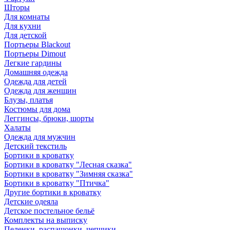
Шторы
Для комнаты
Для кухни
Для детской
Портьеры Blackout
Портьеры Dimout
Легкие гардины
Домашняя одежда
Одежда для детей
Одежда для женщин
Блузы, платья
Костюмы для дома
Леггинсы, брюки, шорты
Халаты
Одежда для мужчин
Детский текстиль
Бортики в кроватку
Бортики в кроватку "Лесная сказка"
Бортики в кроватку "Зимняя сказка"
Бортики в кроватку "Птичка"
Другие бортики в кроватку
Детские одеяла
Детское постельное бельё
Комплекты на выписку
Пеленки, распашонки, чепчики