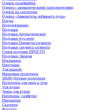
Одеяло полифайбер
Одеяло с ароматическими наполнителями
Одеяла на синтепоне
Одеяло «Заменитель лебяжьего пуха»
Пледы
Пододеяльники
Подушки
Подушки ортопедические
Подушки пух-перо
Подушки Премиум-сегмента
Подушки среднего сегмента
Серия подушек ПРОСТО
Подушки Эконом
Покрывала
Простыни
Для ванной
Махровые полотенца
50х90 Детские полотенца
Полотенца для лица и тела
Для кухни
Декор для кухни
Напероны, салфетки
Прихватки
Скатерти
Фартуки