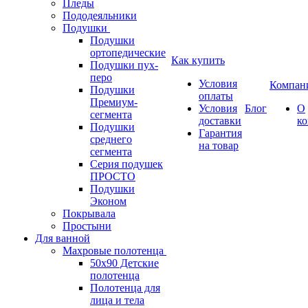
Пледы
Пододеяльники
Подушки
Подушки
ортопедические
Как купить
Подушки пух-
перо
Условия
Компан
Подушки
оплаты
Премиум-
Условия
Блог
О
сегмента
доставки
к
Подушки
Гарантия
среднего
на товар
сегмента
Серия подушек
ПРОСТО
Подушки
Эконом
Покрывала
Простыни
Для ванной
Махровые полотенца
50х90 Детские
полотенца
Полотенца для
лица и тела