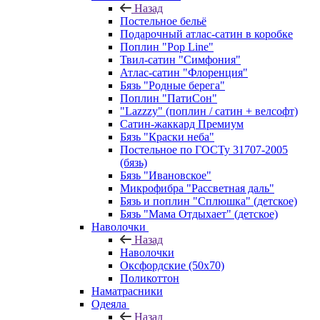
Назад
Постельное бельё
Подарочный атлас-сатин в коробке
Поплин "Pop Line"
Твил-сатин "Симфония"
Атлас-сатин "Флоренция"
Бязь "Родные берега"
Поплин "ПатиСон"
"Lazzzy" (поплин / сатин + велсофт)
Сатин-жаккард Премиум
Бязь "Краски неба"
Постельное по ГОСТу 31707-2005
(бязь)
Бязь "Ивановское"
Микрофибра "Рассветная даль"
Бязь и поплин "Сплюшка" (детское)
Бязь "Мама Отдыхает" (детское)
Наволочки
Назад
Наволочки
Оксфордские (50х70)
Поликоттон
Наматрасники
Одеяла
Назад