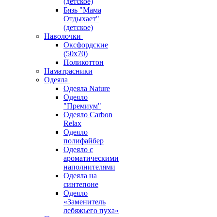
(детское)
Бязь "Мама
Отдыхает"
(детское)
Наволочки
Оксфордские
(50х70)
Поликоттон
Наматрасники
Одеяла
Одеяла Nature
Одеяло
"Премиум"
Одеяло Carbon
Relax
Одеяло
полифайбер
Одеяло с
ароматическими
наполнителями
Одеяла на
синтепоне
Одеяло
«Заменитель
лебяжьего пуха»