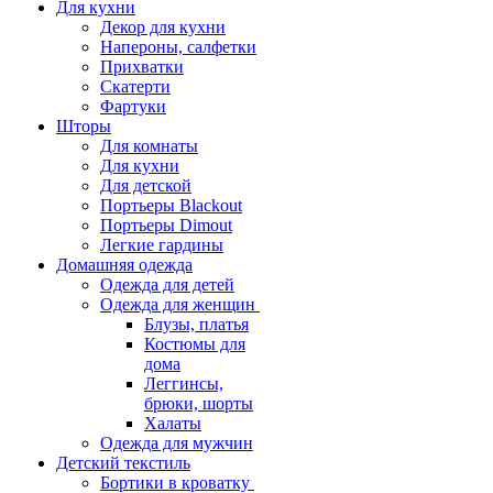
Для кухни
Декор для кухни
Напероны, салфетки
Прихватки
Скатерти
Фартуки
Шторы
Для комнаты
Для кухни
Для детской
Портьеры Blackout
Портьеры Dimout
Легкие гардины
Домашняя одежда
Одежда для детей
Одежда для женщин
Блузы, платья
Костюмы для
дома
Леггинсы,
брюки, шорты
Халаты
Одежда для мужчин
Детский текстиль
Бортики в кроватку