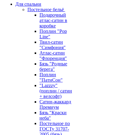
Для спальни
Постельное бельё
Подарочный
атлас-сатин в
коробке
Поплин "Pop
Line"
Твил-сатин
"Симфония"
Атлас-сатин
"Флоренция"
Бязь "Родные
берега"
Поплин
"ПатиСон"
"Lazzzy"
(поплин / сатин
+ велсофт)
Сатин-жаккард
Премиум
Бязь "Краски
неба"
Постельное по
ГОСТу 31707-
2005 (бязь)