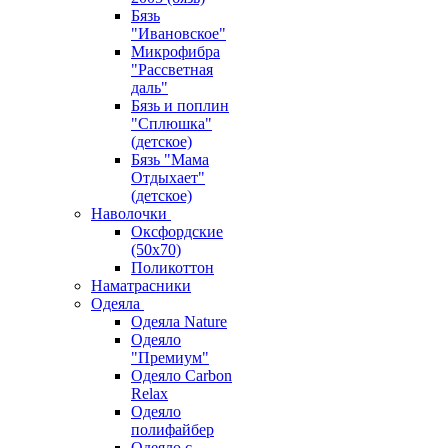
Бязь
"Ивановское"
Микрофибра
"Рассветная
даль"
Бязь и поплин
"Сплюшка"
(детское)
Бязь "Мама
Отдыхает"
(детское)
Наволочки
Оксфордские
(50х70)
Поликоттон
Наматрасники
Одеяла
Одеяла Nature
Одеяло
"Премиум"
Одеяло Carbon
Relax
Одеяло
полифайбер
Одеяло с