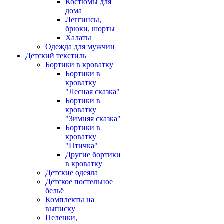
Костюмы для
дома
Леггинсы,
брюки, шорты
Халаты
Одежда для мужчин
Детский текстиль
Бортики в кроватку
Бортики в
кроватку
"Лесная сказка"
Бортики в
кроватку
"Зимняя сказка"
Бортики в
кроватку
"Птичка"
Другие бортики
в кроватку
Детские одеяла
Детское постельное
бельё
Комплекты на
выписку
Пеленки,