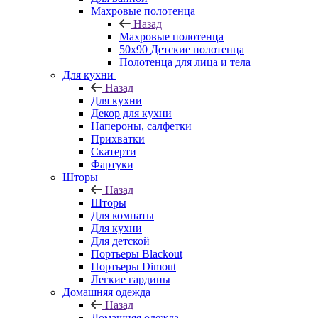
Махровые полотенца
Назад
Махровые полотенца
50х90 Детские полотенца
Полотенца для лица и тела
Для кухни
Назад
Для кухни
Декор для кухни
Напероны, салфетки
Прихватки
Скатерти
Фартуки
Шторы
Назад
Шторы
Для комнаты
Для кухни
Для детской
Портьеры Blackout
Портьеры Dimout
Легкие гардины
Домашняя одежда
Назад
Домашняя одежда