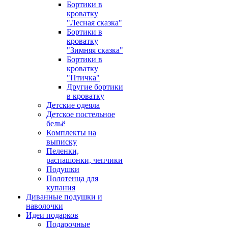
Бортики в
кроватку
"Лесная сказка"
Бортики в
кроватку
"Зимняя сказка"
Бортики в
кроватку
"Птичка"
Другие бортики
в кроватку
Детские одеяла
Детское постельное
бельё
Комплекты на
выписку
Пеленки,
распашонки, чепчики
Подушки
Полотенца для
купания
Диванные подушки и
наволочки
Идеи подарков
Подарочные