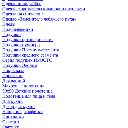
Одеяло полифайбер
Одеяло с ароматическими наполнителями
Одеяла на синтепоне
Одеяло «Заменитель лебяжьего пуха»
Пледы
Пододеяльники
Подушки
Подушки ортопедические
Подушки пух-перо
Подушки Премиум-сегмента
Подушки среднего сегмента
Серия подушек ПРОСТО
Подушки Эконом
Покрывала
Простыни
Для ванной
Махровые полотенца
50х90 Детские полотенца
Полотенца для лица и тела
Для кухни
Декор для кухни
Напероны, салфетки
Прихватки
Скатерти
Фартуки