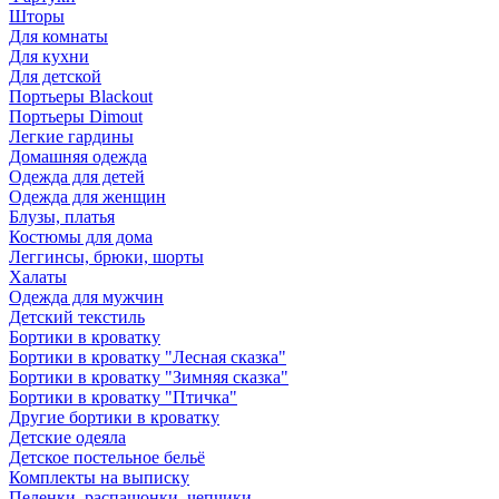
Шторы
Для комнаты
Для кухни
Для детской
Портьеры Blackout
Портьеры Dimout
Легкие гардины
Домашняя одежда
Одежда для детей
Одежда для женщин
Блузы, платья
Костюмы для дома
Леггинсы, брюки, шорты
Халаты
Одежда для мужчин
Детский текстиль
Бортики в кроватку
Бортики в кроватку "Лесная сказка"
Бортики в кроватку "Зимняя сказка"
Бортики в кроватку "Птичка"
Другие бортики в кроватку
Детские одеяла
Детское постельное бельё
Комплекты на выписку
Пеленки, распашонки, чепчики