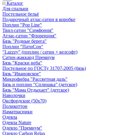
Каталог
Для спальни
Постельное бельё
Подарочный атлас-сатин в коробке
Поплин "Pop Line"
Твил-сатин "Симфония"
Атлас-сатин "Флоренция"
Бязь "Родные берега"
Поплин "ПатиСон"
"Lazzzy" (поплин / сатин + велсофт)
Сатин-жаккард Премиум
Бязь "Краски неба"
Постельное по ГОСТу 31707-2005 (бязь)
Бязь "Ивановское"
Микрофибра "Рассветная даль"
Бязь и поплин "Сплюшка" (детское)
Бязь "Мама Отдыхает" (детское)
Наволочки
Оксфордские (50х70)
Поликоттон
Наматрасники
Одеяла
Одеяла Nature
Одеяло "Премиум"
Одеяло Carbon Relax