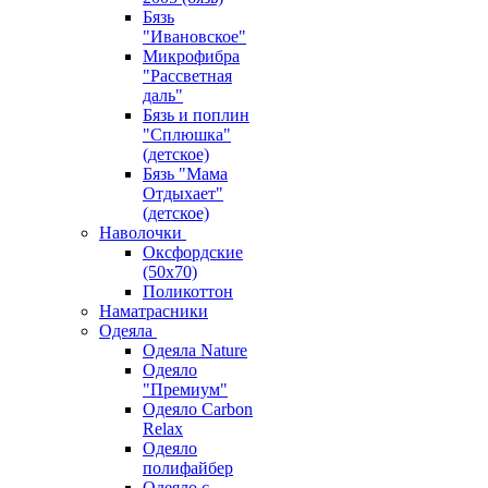
Бязь
"Ивановское"
Микрофибра
"Рассветная
даль"
Бязь и поплин
"Сплюшка"
(детское)
Бязь "Мама
Отдыхает"
(детское)
Наволочки
Оксфордские
(50х70)
Поликоттон
Наматрасники
Одеяла
Одеяла Nature
Одеяло
"Премиум"
Одеяло Carbon
Relax
Одеяло
полифайбер
Одеяло с