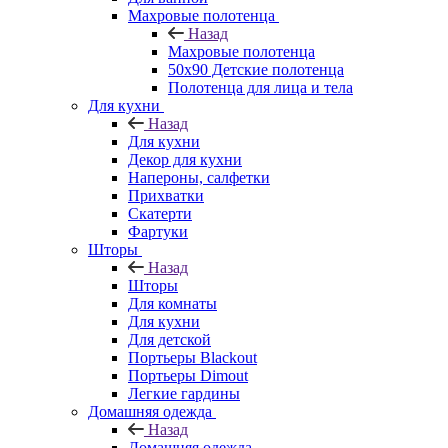
Махровые полотенца
Назад
Махровые полотенца
50х90 Детские полотенца
Полотенца для лица и тела
Для кухни
Назад
Для кухни
Декор для кухни
Напероны, салфетки
Прихватки
Скатерти
Фартуки
Шторы
Назад
Шторы
Для комнаты
Для кухни
Для детской
Портьеры Blackout
Портьеры Dimout
Легкие гардины
Домашняя одежда
Назад
Домашняя одежда