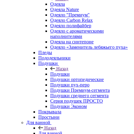
Одеяла
Одеяла Nature
Одеяло "Премиум"
Одеяло Carbon Relax
Одеяло полифайбер
Одеяло с ароматическими
наполнителями
Одеяла на синтепоне
Одеяло «Заменитель лебяжьего пуха»
Пледы
Пододеяльники
Подушки
Назад
Подушки
Подушки ортопедические
Подушки пух-перо
Подушки Премиум-сегмента
Подушки среднего сегмента
Серия подушек ПРОСТО
Подушки Эконом
Покрывала
Простыни
Для ванной
Назад
Для ванной