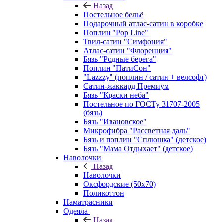
Назад
Постельное бельё
Подарочный атлас-сатин в коробке
Поплин "Pop Line"
Твил-сатин "Симфония"
Атлас-сатин "Флоренция"
Бязь "Родные берега"
Поплин "ПатиСон"
"Lazzzy" (поплин / сатин + велсофт)
Сатин-жаккард Премиум
Бязь "Краски неба"
Постельное по ГОСТу 31707-2005
(бязь)
Бязь "Ивановское"
Микрофибра "Рассветная даль"
Бязь и поплин "Сплюшка" (детское)
Бязь "Мама Отдыхает" (детское)
Наволочки
Назад
Наволочки
Оксфордские (50х70)
Поликоттон
Наматрасники
Одеяла
Назад