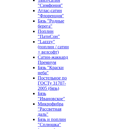
Твил-сатин
"Симфония"
Атлас-сатин
"Флоренция"
Бязь "Родные
берега"
Поплин
"ПатиСон"
"Lazzzy"
(поплин / сатин
+ велсофт)
Сатин-жаккард
Премиум
Бязь "Краски
неба"
Постельное по
ГОСТу 31707-
2005 (бязь)
Бязь
"Ивановское"
Микрофибра
"Рассветная
даль"
Бязь и поплин
"Сплюшка"