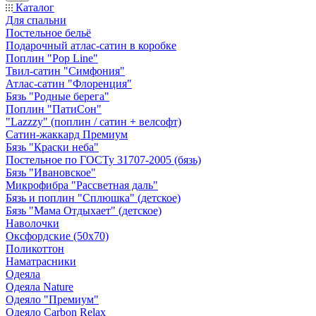
Каталог
Для спальни
Постельное бельё
Подарочный атлас-сатин в коробке
Поплин "Pop Line"
Твил-сатин "Симфония"
Атлас-сатин "Флоренция"
Бязь "Родные берега"
Поплин "ПатиСон"
"Lazzzy" (поплин / сатин + велсофт)
Сатин-жаккард Премиум
Бязь "Краски неба"
Постельное по ГОСТу 31707-2005 (бязь)
Бязь "Ивановское"
Микрофибра "Рассветная даль"
Бязь и поплин "Сплюшка" (детское)
Бязь "Мама Отдыхает" (детское)
Наволочки
Оксфордские (50х70)
Поликоттон
Наматрасники
Одеяла
Одеяла Nature
Одеяло "Премиум"
Одеяло Carbon Relax