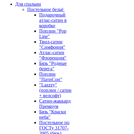
Для спальни
Постельное бельё
Подарочный
атлас-сатин в
коробке
Поплин "Pop
Line"
Твил-сатин
"Симфония"
Атлас-сатин
"Флоренция"
Бязь "Родные
берега"
Поплин
"ПатиСон"
"Lazzzy"
(поплин / сатин
+ велсофт)
Сатин-жаккард
Премиум
Бязь "Краски
неба"
Постельное по
ГОСТу 31707-
2005 (бязь)