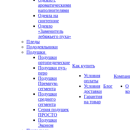
ароматическими
наполнителями
Одеяла на
синтепоне
Одеяло
«Заменитель
лебяжьего пуха»
Пледы
Пододеяльники
Подушки
Подушки
ортопедические
Как купить
Подушки пух-
перо
Условия
Компан
Подушки
оплаты
Премиум-
Условия
Блог
О
сегмента
доставки
к
Подушки
Гарантия
среднего
на товар
сегмента
Серия подушек
ПРОСТО
Подушки
Эконом