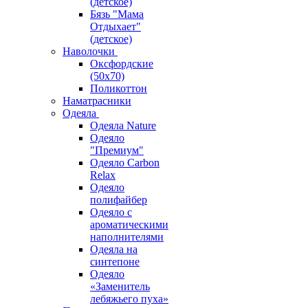
(детское)
Бязь "Мама
Отдыхает"
(детское)
Наволочки
Оксфордские
(50х70)
Поликоттон
Наматрасники
Одеяла
Одеяла Nature
Одеяло
"Премиум"
Одеяло Carbon
Relax
Одеяло
полифайбер
Одеяло с
ароматическими
наполнителями
Одеяла на
синтепоне
Одеяло
«Заменитель
лебяжьего пуха»