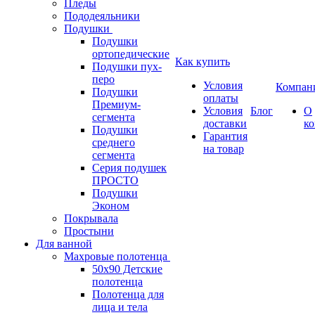
Пледы
Пододеяльники
Подушки
Подушки
ортопедические
Как купить
Подушки пух-
перо
Условия
Компан
Подушки
оплаты
Премиум-
Условия
Блог
О
сегмента
доставки
к
Подушки
Гарантия
среднего
на товар
сегмента
Серия подушек
ПРОСТО
Подушки
Эконом
Покрывала
Простыни
Для ванной
Махровые полотенца
50х90 Детские
полотенца
Полотенца для
лица и тела