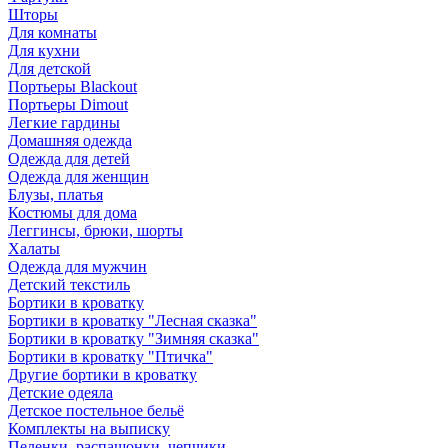
Шторы
Для комнаты
Для кухни
Для детской
Портьеры Blackout
Портьеры Dimout
Легкие гардины
Домашняя одежда
Одежда для детей
Одежда для женщин
Блузы, платья
Костюмы для дома
Леггинсы, брюки, шорты
Халаты
Одежда для мужчин
Детский текстиль
Бортики в кроватку
Бортики в кроватку "Лесная сказка"
Бортики в кроватку "Зимняя сказка"
Бортики в кроватку "Птичка"
Другие бортики в кроватку
Детские одеяла
Детское постельное бельё
Комплекты на выписку
Пеленки, распашонки, чепчики