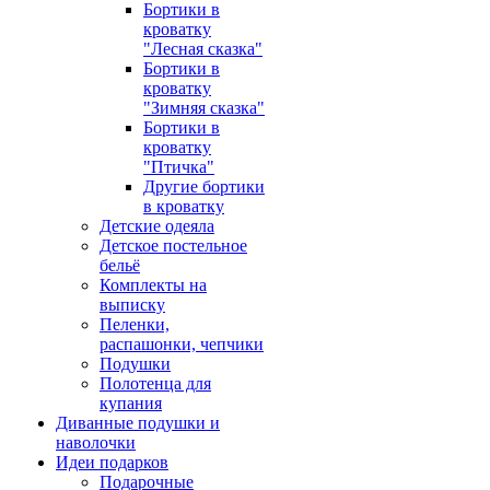
Бортики в
кроватку
"Лесная сказка"
Бортики в
кроватку
"Зимняя сказка"
Бортики в
кроватку
"Птичка"
Другие бортики
в кроватку
Детские одеяла
Детское постельное
бельё
Комплекты на
выписку
Пеленки,
распашонки, чепчики
Подушки
Полотенца для
купания
Диванные подушки и
наволочки
Идеи подарков
Подарочные