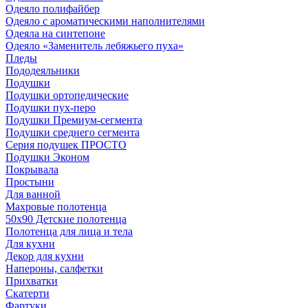
Одеяло полифайбер
Одеяло с ароматическими наполнителями
Одеяла на синтепоне
Одеяло «Заменитель лебяжьего пуха»
Пледы
Пододеяльники
Подушки
Подушки ортопедические
Подушки пух-перо
Подушки Премиум-сегмента
Подушки среднего сегмента
Серия подушек ПРОСТО
Подушки Эконом
Покрывала
Простыни
Для ванной
Махровые полотенца
50х90 Детские полотенца
Полотенца для лица и тела
Для кухни
Декор для кухни
Напероны, салфетки
Прихватки
Скатерти
Фартуки