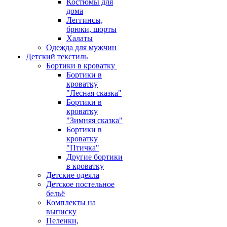
Костюмы для
дома
Леггинсы,
брюки, шорты
Халаты
Одежда для мужчин
Детский текстиль
Бортики в кроватку
Бортики в
кроватку
"Лесная сказка"
Бортики в
кроватку
"Зимняя сказка"
Бортики в
кроватку
"Птичка"
Другие бортики
в кроватку
Детские одеяла
Детское постельное
бельё
Комплекты на
выписку
Пеленки,