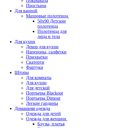
Покрывала
Простыни
Для ванной
Махровые полотенца
50х90 Детские
полотенца
Полотенца для
лица и тела
Для кухни
Декор для кухни
Напероны, салфетки
Прихватки
Скатерти
Фартуки
Шторы
Для комнаты
Для кухни
Для детской
Портьеры Blackout
Портьеры Dimout
Легкие гардины
Домашняя одежда
Одежда для детей
Одежда для женщин
Блузы, платья