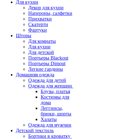
Для кухни
Декор для кухни
Напероны, салфетки
Прихватки
Скатерти
Фартуки
Шторы
Для комнаты
Для кухни
Для детской
Портьеры Blackout
Портьеры Dimout
Легкие гардины
Домашняя одежда
Одежда для детей
Одежда для женщин
Блузы, платья
Костюмы для
дома
Леггинсы,
брюки, шорты
Халаты
Одежда для мужчин
Детский текстиль
Бортики в кроватку