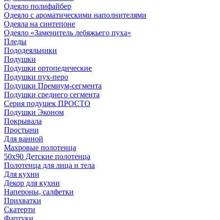
Одеяло полифайбер
Одеяло с ароматическими наполнителями
Одеяла на синтепоне
Одеяло «Заменитель лебяжьего пуха»
Пледы
Пододеяльники
Подушки
Подушки ортопедические
Подушки пух-перо
Подушки Премиум-сегмента
Подушки среднего сегмента
Серия подушек ПРОСТО
Подушки Эконом
Покрывала
Простыни
Для ванной
Махровые полотенца
50х90 Детские полотенца
Полотенца для лица и тела
Для кухни
Декор для кухни
Напероны, салфетки
Прихватки
Скатерти
Фартуки