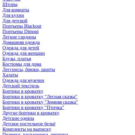
Шторы
Для комнаты
Для кухни
Для детской
Портьеры Blackout
Портьеры Dimout
Легкие гардины
Домашняя одежда
Одежда для детей
Одежда для женщин
Блузы, платья
Костюмы для дома
Леггинсы, брюки, шорты
Халаты
Одежда для мужчин
Детский текстиль
Бортики в кроватку
Бортики в кроватку "Лесная сказка"
Бортики в кроватку "Зимняя сказка"
Бортики в кроватку "Птичка"
Другие бортики в кроватку
Детские одеяла
Детское постельное бельё
Комплекты на выписку
Пеленки, распашонки, чепчики