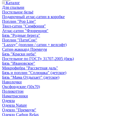
Каталог
Для спальни
Постельное бельё
Подарочный атлас-сатин в коробке
Поплин "Pop Line"
Твил-сатин "Симфония"
Атлас-сатин "Флоренция"
Бязь "Родные берега"
Поплин "ПатиСон"
"Lazzzy" (поплин / сатин + велсофт)
Сатин-жаккард Премиум
Бязь "Краски неба"
Постельное по ГОСТу 31707-2005 (бязь)
Бязь "Ивановское"
Микрофибра "Рассветная даль"
Бязь и поплин "Сплюшка" (детское)
Бязь "Мама Отдыхает" (детское)
Наволочки
Оксфордские (50х70)
Поликоттон
Наматрасники
Одеяла
Одеяла Nature
Одеяло "Премиум"
Одеяло Carbon Relax