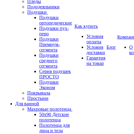
Пледы
Пододеяльники
Подушки
Подушки
ортопедические
Как купить
Подушки пух-
перо
Условия
Компан
Подушки
оплаты
Премиум-
Условия
Блог
О
сегмента
доставки
к
Подушки
Гарантия
среднего
на товар
сегмента
Серия подушек
ПРОСТО
Подушки
Эконом
Покрывала
Простыни
Для ванной
Махровые полотенца
50х90 Детские
полотенца
Полотенца для
лица и тела