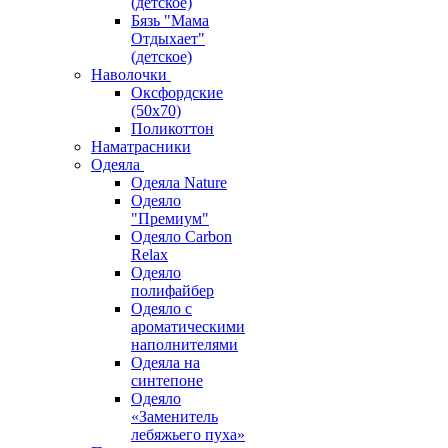
(детское)
Бязь "Мама
Отдыхает"
(детское)
Наволочки
Оксфордские
(50х70)
Поликоттон
Наматрасники
Одеяла
Одеяла Nature
Одеяло
"Премиум"
Одеяло Carbon
Relax
Одеяло
полифайбер
Одеяло с
ароматическими
наполнителями
Одеяла на
синтепоне
Одеяло
«Заменитель
лебяжьего пуха»