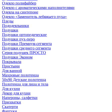
Одеяло полифайбер
Одеяло с ароматическими наполнителями
Одеяла на синтепоне
Одеяло «Заменитель лебяжьего пуха»
Пледы
Пододеяльники
Подушки
Подушки ортопедические
Подушки пух-перо
Подушки Премиум-сегмента
Подушки среднего сегмента
Серия подушек ПРОСТО
Подушки Эконом
Покрывала
Простыни
Для ванной
Махровые полотенца
50х90 Детские полотенца
Полотенца для лица и тела
Для кухни
Декор для кухни
Напероны, салфетки
Прихватки
Скатерти
Фартуки