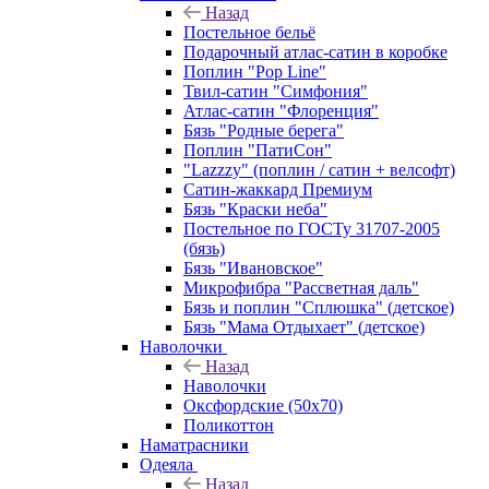
Назад
Постельное бельё
Подарочный атлас-сатин в коробке
Поплин "Pop Line"
Твил-сатин "Симфония"
Атлас-сатин "Флоренция"
Бязь "Родные берега"
Поплин "ПатиСон"
"Lazzzy" (поплин / сатин + велсофт)
Сатин-жаккард Премиум
Бязь "Краски неба"
Постельное по ГОСТу 31707-2005
(бязь)
Бязь "Ивановское"
Микрофибра "Рассветная даль"
Бязь и поплин "Сплюшка" (детское)
Бязь "Мама Отдыхает" (детское)
Наволочки
Назад
Наволочки
Оксфордские (50х70)
Поликоттон
Наматрасники
Одеяла
Назад