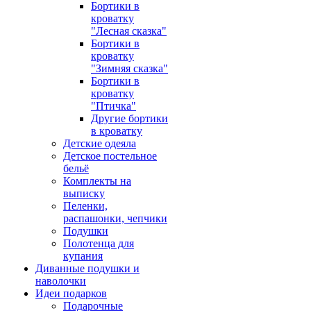
Бортики в
кроватку
"Лесная сказка"
Бортики в
кроватку
"Зимняя сказка"
Бортики в
кроватку
"Птичка"
Другие бортики
в кроватку
Детские одеяла
Детское постельное
бельё
Комплекты на
выписку
Пеленки,
распашонки, чепчики
Подушки
Полотенца для
купания
Диванные подушки и
наволочки
Идеи подарков
Подарочные