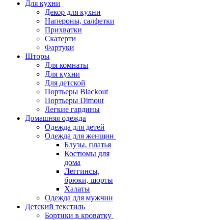
Для кухни
Декор для кухни
Напероны, салфетки
Прихватки
Скатерти
Фартуки
Шторы
Для комнаты
Для кухни
Для детской
Портьеры Blackout
Портьеры Dimout
Легкие гардины
Домашняя одежда
Одежда для детей
Одежда для женщин
Блузы, платья
Костюмы для
дома
Леггинсы,
брюки, шорты
Халаты
Одежда для мужчин
Детский текстиль
Бортики в кроватку