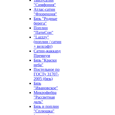
Твил-сатин
"Симфония"
Атлас-сатин
"Флоренция"
Бязь "Родные
берега"
Поплин
"ПатиСон"
"Lazzzy"
(поплин / сатин
+ велсофт)
Сатин-жаккард
Премиум
Бязь "Краски
неба"
Постельное по
ГОСТу 31707-
2005 (бязь)
Бязь
"Ивановское"
Микрофибра
"Рассветная
даль"
Бязь и поплин
"Сплюшка"