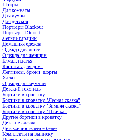
Шторы
Для комнаты
Для кухни
Для детской
Портьеры Blackout
Портьеры Dimout
Легкие гардины
Домашняя одежда
Одежда для детей
Одежда для женщин
Блузы, платья
Костюмы для дома
Леггинсы, брюки, шорты
Халаты
Одежда для мужчин
Детский текстиль
Бортики в кроватку
Бортики в кроватку "Лесная сказка"
Бортики в кроватку "Зимняя сказка"
Бортики в кроватку "Птичка"
Другие бортики в кроватку
Детские одеяла
Детское постельное бельё
Комплекты на выписку
Пеленки, распашонки, чепчики