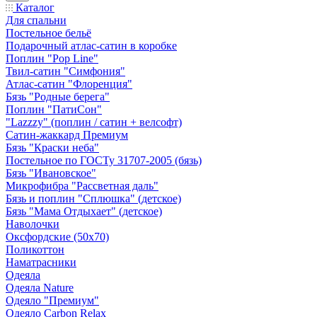
Каталог
Для спальни
Постельное бельё
Подарочный атлас-сатин в коробке
Поплин "Pop Line"
Твил-сатин "Симфония"
Атлас-сатин "Флоренция"
Бязь "Родные берега"
Поплин "ПатиСон"
"Lazzzy" (поплин / сатин + велсофт)
Сатин-жаккард Премиум
Бязь "Краски неба"
Постельное по ГОСТу 31707-2005 (бязь)
Бязь "Ивановское"
Микрофибра "Рассветная даль"
Бязь и поплин "Сплюшка" (детское)
Бязь "Мама Отдыхает" (детское)
Наволочки
Оксфордские (50х70)
Поликоттон
Наматрасники
Одеяла
Одеяла Nature
Одеяло "Премиум"
Одеяло Carbon Relax