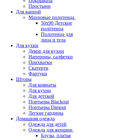
Покрывала
Простыни
Для ванной
Махровые полотенца
50х90 Детские
полотенца
Полотенца для
лица и тела
Для кухни
Декор для кухни
Напероны, салфетки
Прихватки
Скатерти
Фартуки
Шторы
Для комнаты
Для кухни
Для детской
Портьеры Blackout
Портьеры Dimout
Легкие гардины
Домашняя одежда
Одежда для детей
Одежда для женщин
Блузы, платья