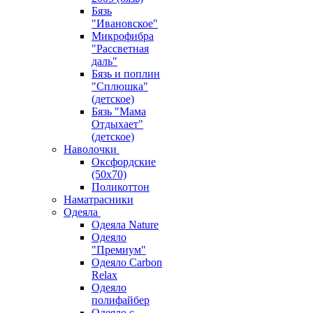
Бязь
"Ивановское"
Микрофибра
"Рассветная
даль"
Бязь и поплин
"Сплюшка"
(детское)
Бязь "Мама
Отдыхает"
(детское)
Наволочки
Оксфордские
(50х70)
Поликоттон
Наматрасники
Одеяла
Одеяла Nature
Одеяло
"Премиум"
Одеяло Carbon
Relax
Одеяло
полифайбер
Одеяло с