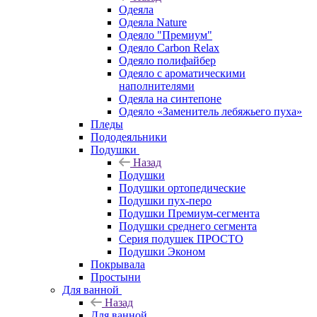
Одеяла
Одеяла Nature
Одеяло "Премиум"
Одеяло Carbon Relax
Одеяло полифайбер
Одеяло с ароматическими
наполнителями
Одеяла на синтепоне
Одеяло «Заменитель лебяжьего пуха»
Пледы
Пододеяльники
Подушки
Назад
Подушки
Подушки ортопедические
Подушки пух-перо
Подушки Премиум-сегмента
Подушки среднего сегмента
Серия подушек ПРОСТО
Подушки Эконом
Покрывала
Простыни
Для ванной
Назад
Для ванной