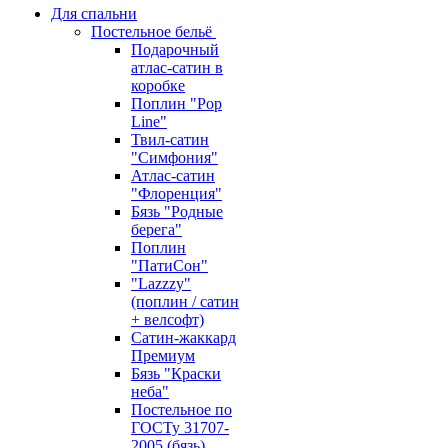
Для спальни
Постельное бельё
Подарочный
атлас-сатин в
коробке
Поплин "Pop
Line"
Твил-сатин
"Симфония"
Атлас-сатин
"Флоренция"
Бязь "Родные
берега"
Поплин
"ПатиСон"
"Lazzzy"
(поплин / сатин
+ велсофт)
Сатин-жаккард
Премиум
Бязь "Краски
неба"
Постельное по
ГОСТу 31707-
2005 (бязь)