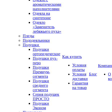
ароматическими
наполнителями
Одеяла на
синтепоне
Одеяло
«Заменитель
лебяжьего пуха»
Пледы
Пододеяльники
Подушки
Подушки
ортопедические
Как купить
Подушки пух-
перо
Условия
Компан
Подушки
оплаты
Премиум-
Условия
Блог
О
сегмента
доставки
к
Подушки
Гарантия
среднего
на товар
сегмента
Серия подушек
ПРОСТО
Подушки
Эконом