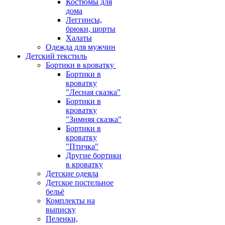
Костюмы для
дома
Леггинсы,
брюки, шорты
Халаты
Одежда для мужчин
Детский текстиль
Бортики в кроватку
Бортики в
кроватку
"Лесная сказка"
Бортики в
кроватку
"Зимняя сказка"
Бортики в
кроватку
"Птичка"
Другие бортики
в кроватку
Детские одеяла
Детское постельное
бельё
Комплекты на
выписку
Пеленки,