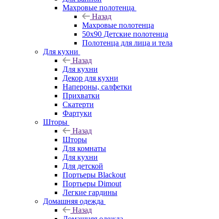
Махровые полотенца
Назад
Махровые полотенца
50х90 Детские полотенца
Полотенца для лица и тела
Для кухни
Назад
Для кухни
Декор для кухни
Напероны, салфетки
Прихватки
Скатерти
Фартуки
Шторы
Назад
Шторы
Для комнаты
Для кухни
Для детской
Портьеры Blackout
Портьеры Dimout
Легкие гардины
Домашняя одежда
Назад
Домашняя одежда