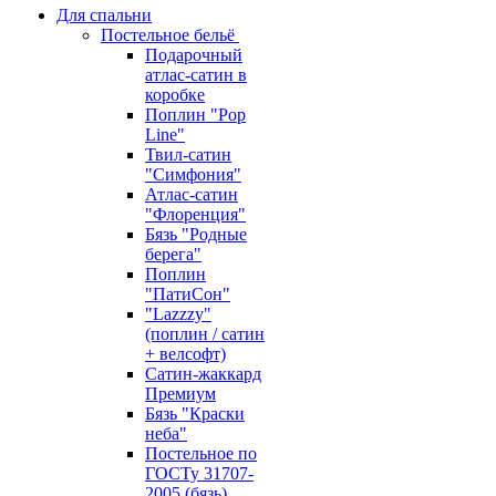
Для спальни
Постельное бельё
Подарочный
атлас-сатин в
коробке
Поплин "Pop
Line"
Твил-сатин
"Симфония"
Атлас-сатин
"Флоренция"
Бязь "Родные
берега"
Поплин
"ПатиСон"
"Lazzzy"
(поплин / сатин
+ велсофт)
Сатин-жаккард
Премиум
Бязь "Краски
неба"
Постельное по
ГОСТу 31707-
2005 (бязь)