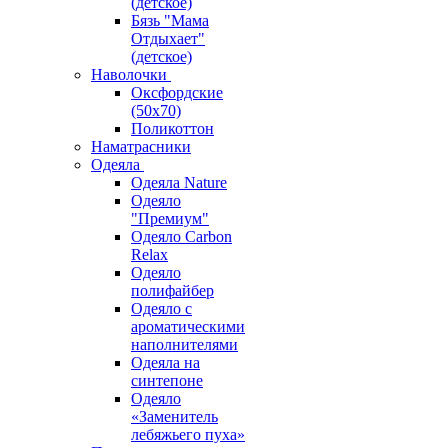
(детское)
Бязь "Мама
Отдыхает"
(детское)
Наволочки
Оксфордские
(50х70)
Поликоттон
Наматрасники
Одеяла
Одеяла Nature
Одеяло
"Премиум"
Одеяло Carbon
Relax
Одеяло
полифайбер
Одеяло с
ароматическими
наполнителями
Одеяла на
синтепоне
Одеяло
«Заменитель
лебяжьего пуха»