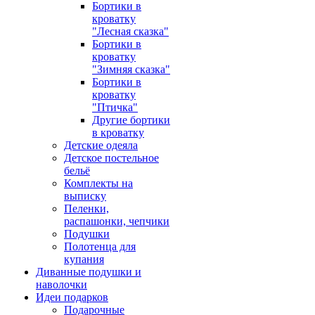
Бортики в
кроватку
"Лесная сказка"
Бортики в
кроватку
"Зимняя сказка"
Бортики в
кроватку
"Птичка"
Другие бортики
в кроватку
Детские одеяла
Детское постельное
бельё
Комплекты на
выписку
Пеленки,
распашонки, чепчики
Подушки
Полотенца для
купания
Диванные подушки и
наволочки
Идеи подарков
Подарочные