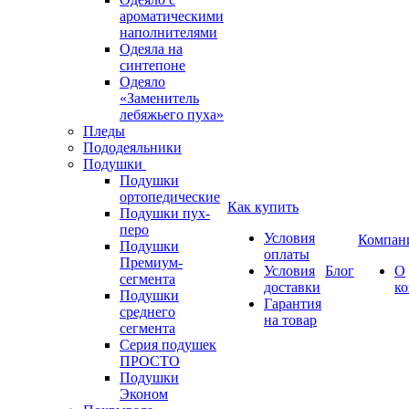
ароматическими
наполнителями
Одеяла на
синтепоне
Одеяло
«Заменитель
лебяжьего пуха»
Пледы
Пододеяльники
Подушки
Подушки
ортопедические
Как купить
Подушки пух-
перо
Условия
Компан
Подушки
оплаты
Премиум-
Условия
Блог
О
сегмента
доставки
к
Подушки
Гарантия
среднего
на товар
сегмента
Серия подушек
ПРОСТО
Подушки
Эконом