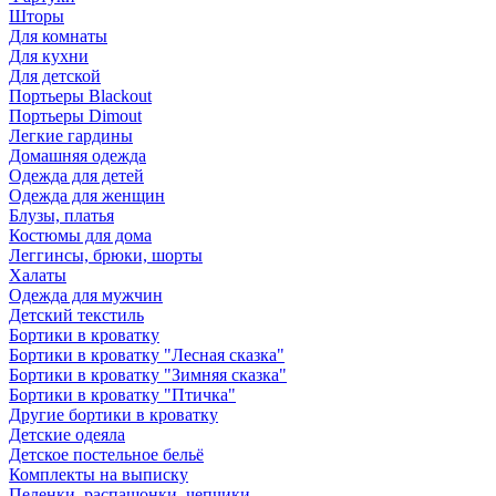
Шторы
Для комнаты
Для кухни
Для детской
Портьеры Blackout
Портьеры Dimout
Легкие гардины
Домашняя одежда
Одежда для детей
Одежда для женщин
Блузы, платья
Костюмы для дома
Леггинсы, брюки, шорты
Халаты
Одежда для мужчин
Детский текстиль
Бортики в кроватку
Бортики в кроватку "Лесная сказка"
Бортики в кроватку "Зимняя сказка"
Бортики в кроватку "Птичка"
Другие бортики в кроватку
Детские одеяла
Детское постельное бельё
Комплекты на выписку
Пеленки, распашонки, чепчики