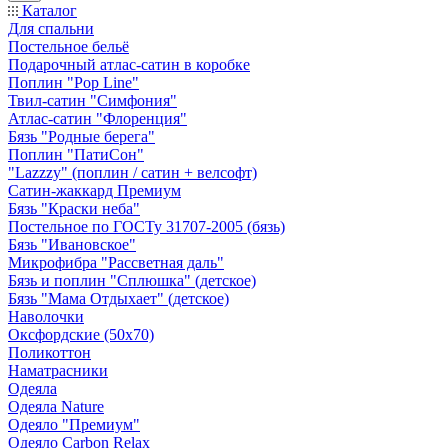
Каталог
Для спальни
Постельное бельё
Подарочный атлас-сатин в коробке
Поплин "Pop Line"
Твил-сатин "Симфония"
Атлас-сатин "Флоренция"
Бязь "Родные берега"
Поплин "ПатиСон"
"Lazzzy" (поплин / сатин + велсофт)
Сатин-жаккард Премиум
Бязь "Краски неба"
Постельное по ГОСТу 31707-2005 (бязь)
Бязь "Ивановское"
Микрофибра "Рассветная даль"
Бязь и поплин "Сплюшка" (детское)
Бязь "Мама Отдыхает" (детское)
Наволочки
Оксфордские (50х70)
Поликоттон
Наматрасники
Одеяла
Одеяла Nature
Одеяло "Премиум"
Одеяло Carbon Relax