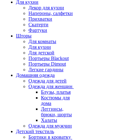
Для кухни
Декор для кухни
Напероны, салфетки
Прихватки
Скатерти
Фартуки
Шторы
Для комнаты
Для кухни
Для детской
Портьеры Blackout
Портьеры Dimout
Легкие гардины
Домашняя одежда
Одежда для детей
Одежда для женщин
Блузы, платья
Костюмы для
дома
Леггинсы,
брюки, шорты
Халаты
Одежда для мужчин
Детский текстиль
Бортики в кроватку