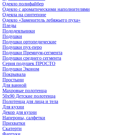
Одеяло полифайбер
Одеяло с ароматическими наполнителями
Одеяла на синтепоне
Одеяло «Заменитель лебяжьего пуха»
Пледы
Пододеяльники
Подушки
Подушки ортопедические
Подушки пух-перо
Подушки Премиум-сегмента
Подушки среднего сегмента
Серия подушек ПРОСТО
Подушки Эконом
Покрывала
Простыни
Для ванной
Махровые полотенца
50х90 Детские полотенца
Полотенца для лица и тела
Для кухни
Декор для кухни
Напероны, салфетки
Прихватки
Скатерти
Фартуки