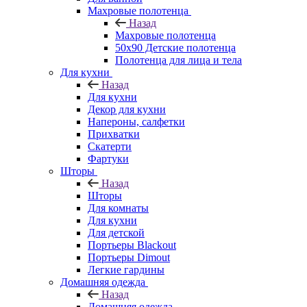
Махровые полотенца
Назад
Махровые полотенца
50х90 Детские полотенца
Полотенца для лица и тела
Для кухни
Назад
Для кухни
Декор для кухни
Напероны, салфетки
Прихватки
Скатерти
Фартуки
Шторы
Назад
Шторы
Для комнаты
Для кухни
Для детской
Портьеры Blackout
Портьеры Dimout
Легкие гардины
Домашняя одежда
Назад
Домашняя одежда