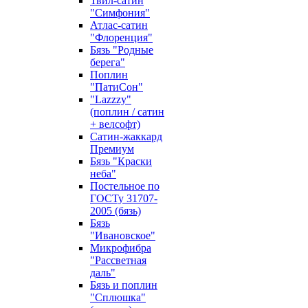
Твил-сатин
"Симфония"
Атлас-сатин
"Флоренция"
Бязь "Родные
берега"
Поплин
"ПатиСон"
"Lazzzy"
(поплин / сатин
+ велсофт)
Сатин-жаккард
Премиум
Бязь "Краски
неба"
Постельное по
ГОСТу 31707-
2005 (бязь)
Бязь
"Ивановское"
Микрофибра
"Рассветная
даль"
Бязь и поплин
"Сплюшка"