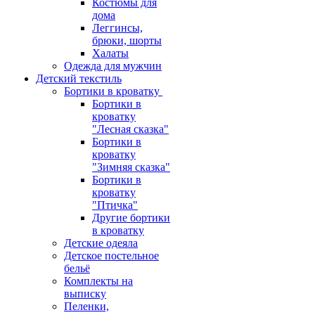
Костюмы для
дома
Леггинсы,
брюки, шорты
Халаты
Одежда для мужчин
Детский текстиль
Бортики в кроватку
Бортики в
кроватку
"Лесная сказка"
Бортики в
кроватку
"Зимняя сказка"
Бортики в
кроватку
"Птичка"
Другие бортики
в кроватку
Детские одеяла
Детское постельное
бельё
Комплекты на
выписку
Пеленки,