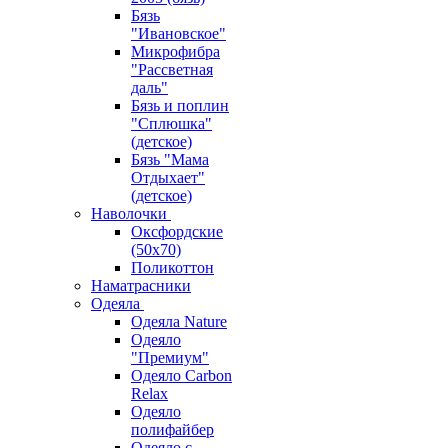
Бязь
"Ивановское"
Микрофибра
"Рассветная
даль"
Бязь и поплин
"Сплюшка"
(детское)
Бязь "Мама
Отдыхает"
(детское)
Наволочки
Оксфордские
(50х70)
Поликоттон
Наматрасники
Одеяла
Одеяла Nature
Одеяло
"Премиум"
Одеяло Carbon
Relax
Одеяло
полифайбер
Одеяло с