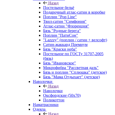
Назад
Постельное бельё
Подарочный атлас-сатин в коробке
Поплин "Pop Line"
Твил-сатин "Симфония"
Атлас-сатин "Флоренция"
Бязь "Родные берега"
Поплин "ПатиСон"
"Lazzzy" (поплин / сатин + велсофт)
Сатин-жаккард Премиум
Бязь "Краски неба"
Постельное по ГОСТу 31707-2005
(бязь)
Бязь "Ивановское"
Микрофибра "Рассветная даль"
Бязь и поплин "Сплюшка" (детское)
Бязь "Мама Отдыхает" (детское)
Наволочки
Назад
Наволочки
Оксфордские (50х70)
Поликоттон
Наматрасники
Одеяла
Назад