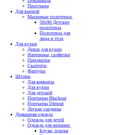
Покрывала
Простыни
Для ванной
Махровые полотенца
50х90 Детские
полотенца
Полотенца для
лица и тела
Для кухни
Декор для кухни
Напероны, салфетки
Прихватки
Скатерти
Фартуки
Шторы
Для комнаты
Для кухни
Для детской
Портьеры Blackout
Портьеры Dimout
Легкие гардины
Домашняя одежда
Одежда для детей
Одежда для женщин
Блузы, платья