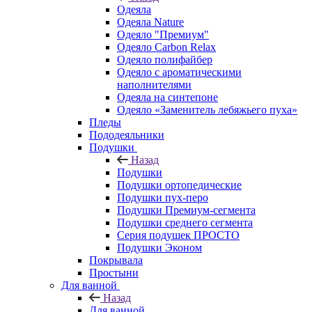
Одеяла
Одеяла Nature
Одеяло "Премиум"
Одеяло Carbon Relax
Одеяло полифайбер
Одеяло с ароматическими
наполнителями
Одеяла на синтепоне
Одеяло «Заменитель лебяжьего пуха»
Пледы
Пододеяльники
Подушки
Назад
Подушки
Подушки ортопедические
Подушки пух-перо
Подушки Премиум-сегмента
Подушки среднего сегмента
Серия подушек ПРОСТО
Подушки Эконом
Покрывала
Простыни
Для ванной
Назад
Для ванной