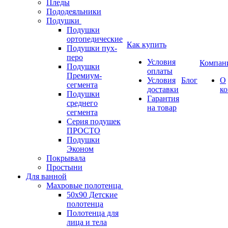
Пледы
Пододеяльники
Подушки
Подушки
ортопедические
Как купить
Подушки пух-
перо
Условия
Компан
Подушки
оплаты
Премиум-
Условия
Блог
О
сегмента
доставки
к
Подушки
Гарантия
среднего
на товар
сегмента
Серия подушек
ПРОСТО
Подушки
Эконом
Покрывала
Простыни
Для ванной
Махровые полотенца
50х90 Детские
полотенца
Полотенца для
лица и тела