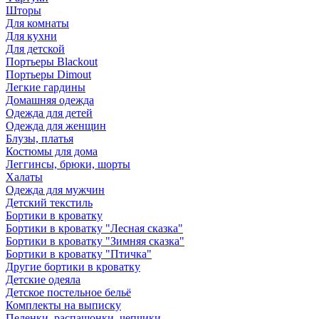
Шторы
Для комнаты
Для кухни
Для детской
Портьеры Blackout
Портьеры Dimout
Легкие гардины
Домашняя одежда
Одежда для детей
Одежда для женщин
Блузы, платья
Костюмы для дома
Леггинсы, брюки, шорты
Халаты
Одежда для мужчин
Детский текстиль
Бортики в кроватку
Бортики в кроватку "Лесная сказка"
Бортики в кроватку "Зимняя сказка"
Бортики в кроватку "Птичка"
Другие бортики в кроватку
Детские одеяла
Детское постельное бельё
Комплекты на выписку
Пеленки, распашонки, чепчики