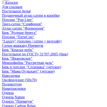
Каталог
Для спальни
Постельное бельё
Подарочный атлас-сатин в коробке
Поплин "Pop Line"
Твил-сатин "Симфония"
Атлас-сатин "Флоренция"
Бязь "Родные берега"
Поплин "ПатиСон"
"Lazzzy" (поплин / сатин + велсофт)
Сатин-жаккард Премиум
Бязь "Краски неба"
Постельное по ГОСТу 31707-2005 (бязь)
Бязь "Ивановское"
Микрофибра "Рассветная даль"
Бязь и поплин "Сплюшка" (детское)
Бязь "Мама Отдыхает" (детское)
Наволочки
Оксфордские (50х70)
Поликоттон
Наматрасники
Одеяла
Одеяла Nature
Одеяло "Премиум"
Одеяло Carbon Relax