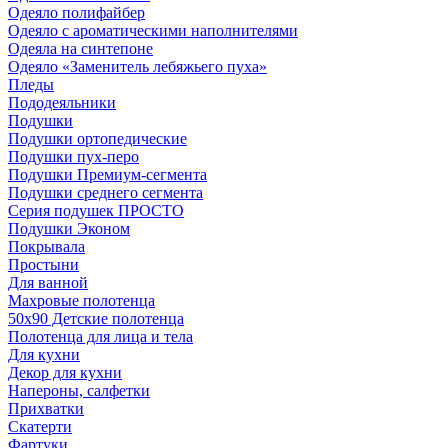
Одеяло полифайбер
Одеяло с ароматическими наполнителями
Одеяла на синтепоне
Одеяло «Заменитель лебяжьего пуха»
Пледы
Пододеяльники
Подушки
Подушки ортопедические
Подушки пух-перо
Подушки Премиум-сегмента
Подушки среднего сегмента
Серия подушек ПРОСТО
Подушки Эконом
Покрывала
Простыни
Для ванной
Махровые полотенца
50х90 Детские полотенца
Полотенца для лица и тела
Для кухни
Декор для кухни
Напероны, салфетки
Прихватки
Скатерти
Фартуки