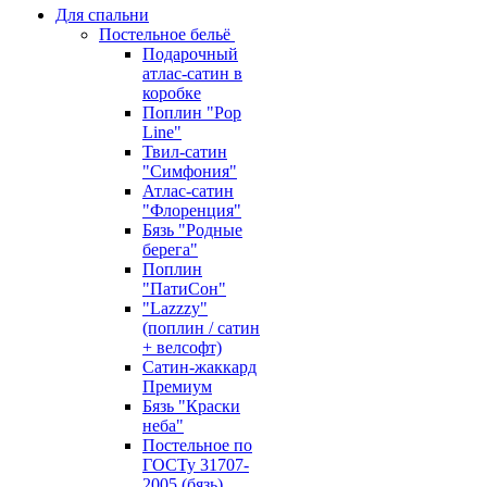
Для спальни
Постельное бельё
Подарочный
атлас-сатин в
коробке
Поплин "Pop
Line"
Твил-сатин
"Симфония"
Атлас-сатин
"Флоренция"
Бязь "Родные
берега"
Поплин
"ПатиСон"
"Lazzzy"
(поплин / сатин
+ велсофт)
Сатин-жаккард
Премиум
Бязь "Краски
неба"
Постельное по
ГОСТу 31707-
2005 (бязь)