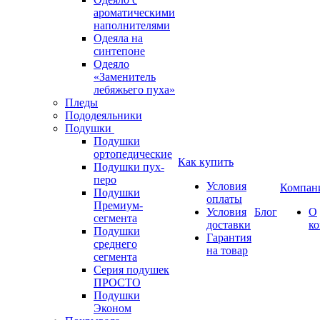
ароматическими
наполнителями
Одеяла на
синтепоне
Одеяло
«Заменитель
лебяжьего пуха»
Пледы
Пододеяльники
Подушки
Подушки
ортопедические
Как купить
Подушки пух-
перо
Условия
Компан
Подушки
оплаты
Премиум-
Условия
Блог
О
сегмента
доставки
к
Подушки
Гарантия
среднего
на товар
сегмента
Серия подушек
ПРОСТО
Подушки
Эконом