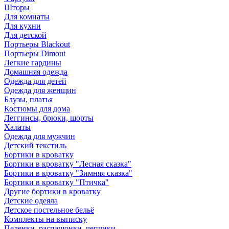
Шторы
Для комнаты
Для кухни
Для детской
Портьеры Blackout
Портьеры Dimout
Легкие гардины
Домашняя одежда
Одежда для детей
Одежда для женщин
Блузы, платья
Костюмы для дома
Леггинсы, брюки, шорты
Халаты
Одежда для мужчин
Детский текстиль
Бортики в кроватку
Бортики в кроватку "Лесная сказка"
Бортики в кроватку "Зимняя сказка"
Бортики в кроватку "Птичка"
Другие бортики в кроватку
Детские одеяла
Детское постельное бельё
Комплекты на выписку
Пеленки, распашонки, чепчики