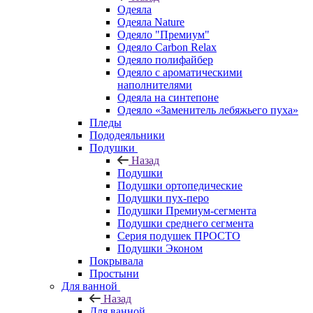
Одеяла
Одеяла Nature
Одеяло "Премиум"
Одеяло Carbon Relax
Одеяло полифайбер
Одеяло с ароматическими
наполнителями
Одеяла на синтепоне
Одеяло «Заменитель лебяжьего пуха»
Пледы
Пододеяльники
Подушки
Назад
Подушки
Подушки ортопедические
Подушки пух-перо
Подушки Премиум-сегмента
Подушки среднего сегмента
Серия подушек ПРОСТО
Подушки Эконом
Покрывала
Простыни
Для ванной
Назад
Для ванной