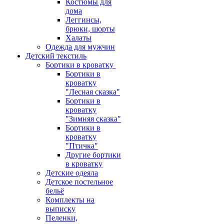
Костюмы для
дома
Леггинсы,
брюки, шорты
Халаты
Одежда для мужчин
Детский текстиль
Бортики в кроватку
Бортики в
кроватку
"Лесная сказка"
Бортики в
кроватку
"Зимняя сказка"
Бортики в
кроватку
"Птичка"
Другие бортики
в кроватку
Детские одеяла
Детское постельное
бельё
Комплекты на
выписку
Пеленки,