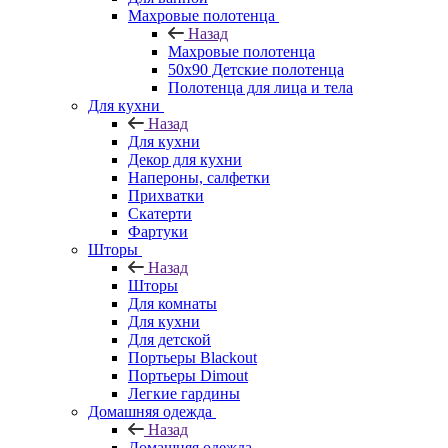
Махровые полотенца
Назад
Махровые полотенца
50х90 Детские полотенца
Полотенца для лица и тела
Для кухни
Назад
Для кухни
Декор для кухни
Напероны, салфетки
Прихватки
Скатерти
Фартуки
Шторы
Назад
Шторы
Для комнаты
Для кухни
Для детской
Портьеры Blackout
Портьеры Dimout
Легкие гардины
Домашняя одежда
Назад
Домашняя одежда