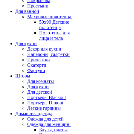
Покрывала
Простыни
Для ванной
Махровые полотенца
50х90 Детские
полотенца
Полотенца для
лица и тела
Для кухни
Декор для кухни
Напероны, салфетки
Прихватки
Скатерти
Фартуки
Шторы
Для комнаты
Для кухни
Для детской
Портьеры Blackout
Портьеры Dimout
Легкие гардины
Домашняя одежда
Одежда для детей
Одежда для женщин
Блузы, платья