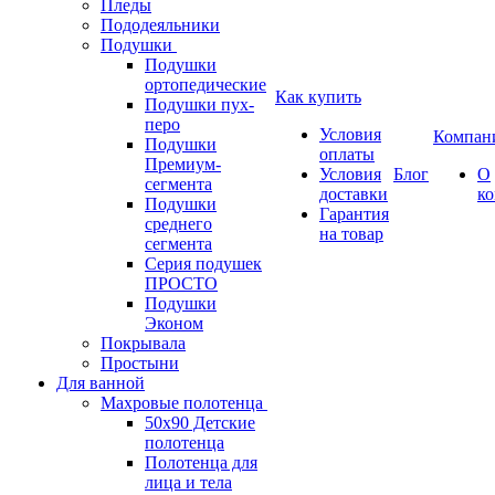
Пледы
Пододеяльники
Подушки
Подушки
ортопедические
Как купить
Подушки пух-
перо
Условия
Компан
Подушки
оплаты
Премиум-
Условия
Блог
О
сегмента
доставки
к
Подушки
Гарантия
среднего
на товар
сегмента
Серия подушек
ПРОСТО
Подушки
Эконом
Покрывала
Простыни
Для ванной
Махровые полотенца
50х90 Детские
полотенца
Полотенца для
лица и тела