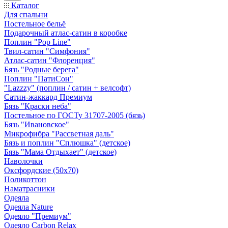
Каталог
Для спальни
Постельное бельё
Подарочный атлас-сатин в коробке
Поплин "Pop Line"
Твил-сатин "Симфония"
Атлас-сатин "Флоренция"
Бязь "Родные берега"
Поплин "ПатиСон"
"Lazzzy" (поплин / сатин + велсофт)
Сатин-жаккард Премиум
Бязь "Краски неба"
Постельное по ГОСТу 31707-2005 (бязь)
Бязь "Ивановское"
Микрофибра "Рассветная даль"
Бязь и поплин "Сплюшка" (детское)
Бязь "Мама Отдыхает" (детское)
Наволочки
Оксфордские (50х70)
Поликоттон
Наматрасники
Одеяла
Одеяла Nature
Одеяло "Премиум"
Одеяло Carbon Relax