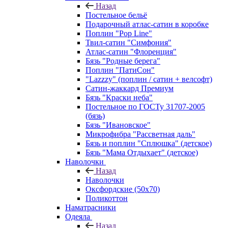
Назад
Постельное бельё
Подарочный атлас-сатин в коробке
Поплин "Pop Line"
Твил-сатин "Симфония"
Атлас-сатин "Флоренция"
Бязь "Родные берега"
Поплин "ПатиСон"
"Lazzzy" (поплин / сатин + велсофт)
Сатин-жаккард Премиум
Бязь "Краски неба"
Постельное по ГОСТу 31707-2005
(бязь)
Бязь "Ивановское"
Микрофибра "Рассветная даль"
Бязь и поплин "Сплюшка" (детское)
Бязь "Мама Отдыхает" (детское)
Наволочки
Назад
Наволочки
Оксфордские (50х70)
Поликоттон
Наматрасники
Одеяла
Назад