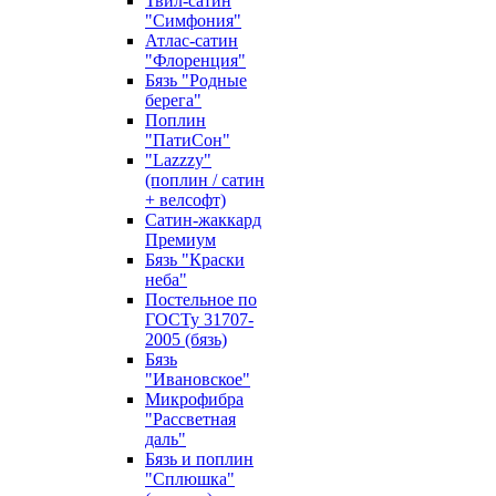
Твил-сатин
"Симфония"
Атлас-сатин
"Флоренция"
Бязь "Родные
берега"
Поплин
"ПатиСон"
"Lazzzy"
(поплин / сатин
+ велсофт)
Сатин-жаккард
Премиум
Бязь "Краски
неба"
Постельное по
ГОСТу 31707-
2005 (бязь)
Бязь
"Ивановское"
Микрофибра
"Рассветная
даль"
Бязь и поплин
"Сплюшка"