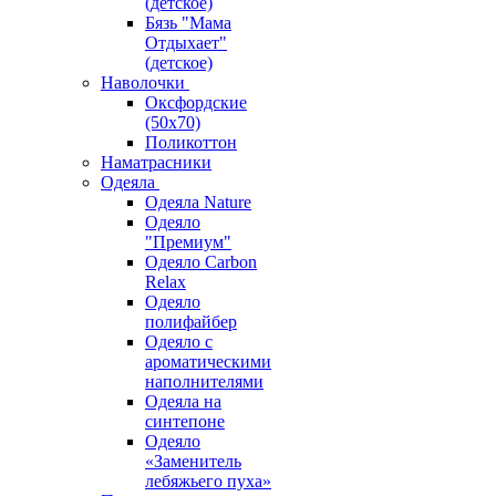
(детское)
Бязь "Мама
Отдыхает"
(детское)
Наволочки
Оксфордские
(50х70)
Поликоттон
Наматрасники
Одеяла
Одеяла Nature
Одеяло
"Премиум"
Одеяло Carbon
Relax
Одеяло
полифайбер
Одеяло с
ароматическими
наполнителями
Одеяла на
синтепоне
Одеяло
«Заменитель
лебяжьего пуха»