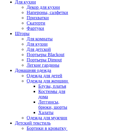
Для кухни
Декор для кухни
Напероны, салфетки
Прихватки
Скатерти
Фартуки
Шторы
Для комнаты
Для кухни
Для детской
Портьеры Blackout
Портьеры Dimout
Легкие гардины
Домашняя одежда
Одежда для детей
Одежда для женщин
Блузы, платья
Костюмы для
дома
Леггинсы,
брюки, шорты
Халаты
Одежда для мужчин
Детский текстиль
Бортики в кроватку