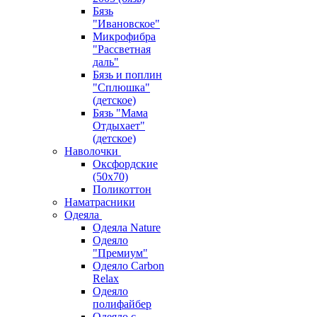
Бязь
"Ивановское"
Микрофибра
"Рассветная
даль"
Бязь и поплин
"Сплюшка"
(детское)
Бязь "Мама
Отдыхает"
(детское)
Наволочки
Оксфордские
(50х70)
Поликоттон
Наматрасники
Одеяла
Одеяла Nature
Одеяло
"Премиум"
Одеяло Carbon
Relax
Одеяло
полифайбер
Одеяло с