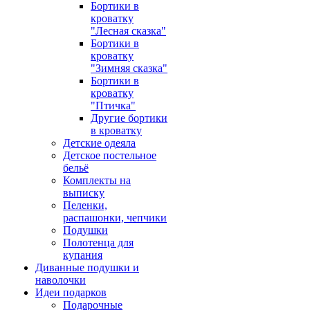
Бортики в
кроватку
"Лесная сказка"
Бортики в
кроватку
"Зимняя сказка"
Бортики в
кроватку
"Птичка"
Другие бортики
в кроватку
Детские одеяла
Детское постельное
бельё
Комплекты на
выписку
Пеленки,
распашонки, чепчики
Подушки
Полотенца для
купания
Диванные подушки и
наволочки
Идеи подарков
Подарочные