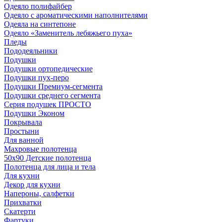
Одеяло полифайбер
Одеяло с ароматическими наполнителями
Одеяла на синтепоне
Одеяло «Заменитель лебяжьего пуха»
Пледы
Пододеяльники
Подушки
Подушки ортопедические
Подушки пух-перо
Подушки Премиум-сегмента
Подушки среднего сегмента
Серия подушек ПРОСТО
Подушки Эконом
Покрывала
Простыни
Для ванной
Махровые полотенца
50х90 Детские полотенца
Полотенца для лица и тела
Для кухни
Декор для кухни
Напероны, салфетки
Прихватки
Скатерти
Фартуки